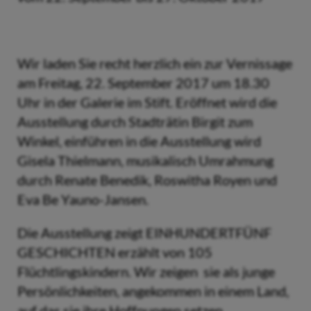
Wir laden Sie recht herzlich ein zur Vernissage
am Freitag, 22. September 2017 um 18.30
Uhr in der Galerie im Stift. Eröffnet wird die
Ausstellung durch Stadträtin Birgit zum
Winkel, einführen in die Ausstellung wird
Gisela Thielmann, musikalisch Umrahmung
durch Renate Benedik, Roswitha Royen und
Eva Be Yauno-Jansen.
Die Ausstellung zeigt EINHUNDERTFÜNF
GESCHICHTEN erzählt von 105
Flüchtlingskindern. Wir zeigen sie als junge
Persönlichkeiten, angekommen in einem Land,
auf das sie ihre Hoffnungen setzen.