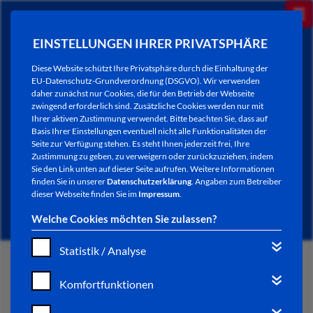
EINSTELLUNGEN IHRER PRIVATSPHÄRE
Diese Website schützt Ihre Privatsphäre durch die Einhaltung der
EU-Datenschutz-Grundverordnung (DSGVO). Wir verwenden
daher zunächst nur Cookies, die für den Betrieb der Webseite
zwingend erforderlich sind. Zusätzliche Cookies werden nur mit
Ihrer aktiven Zustimmung verwendet. Bitte beachten Sie, dass auf
Basis Ihrer Einstellungen eventuell nicht alle Funktionalitäten der
Seite zur Verfügung stehen. Es steht Ihnen jederzeit frei, Ihre
Zustimmung zu geben, zu verweigern oder zurückzuziehen, indem
Sie den Link unten auf dieser Seite aufrufen. Weitere Informationen
NEWSLETTER / CITY LETTER
finden Sie in unserer
Datenschutzerklärung
. Angaben zum Betreiber
dieser Webseite finden Sie im
Impressum
.
Welche Cookies möchten Sie zulassen?
Statistik / Analyse
START
Komfortfunktionen
BÜRGERSERVICE