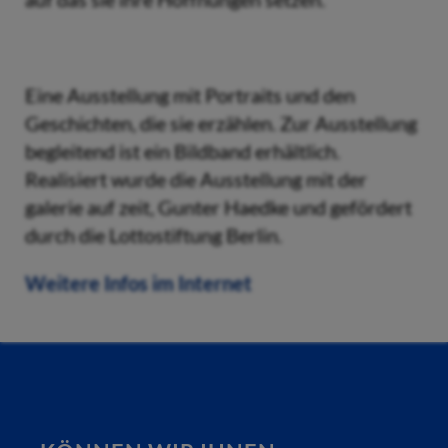
Eine Ausstellung mit Portraits und den
Geschichten, die sie erzählen. Zur Ausstellung
begleitend ist ein Bildband erhältlich.
Realisiert wurde die Ausstellung mit der
galerie auf zeit, Gunter Haedke und gefördert
durch die Lottostiftung Berlin.
Weitere Infos im Internet