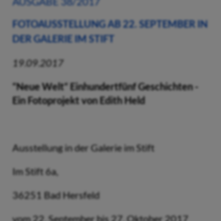
AUSGABE 38/2017
FOTOAUSSTELLUNG AB 22. SEPTEMBER IN
DER GALERIE IM STIFT
19.09.2017
“Neue Welt“ Einhundertfünf Geschichten -
Ein Fotoprojekt von Edith Held
Ausstellung in der Galerie im Stift
Im Stift 6a,
36251 Bad Hersfeld
vom 22. September bis 27. Oktober 2017