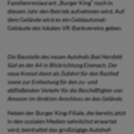
Familienrestaurant „Burger King“ noch in
diesem Jahr den Betrieb aufnehmen wird. Auf
dem Gelände wird es ein Geldautomat-
Gebäude des lokalen VR-Bankvereins geben.
Die Baustelle des neuen Autohofs Bad Hersfeld
Süd an der A4 in Blickrichtung Eisenach. Der
neue Kreisel dient als Zufahrt für den Rasthof
sowie zur Entlastung für den zu- und
abfließenden Verkehr für die Beschäftigten von
Amazon im direkten Anschluss an das Gelände.
Neben der Burger King-Filiale, die bereits jetzt
in den sozialen Medien sehnlichst erwartet
wird, beinhaltet das großzügige Autohof-