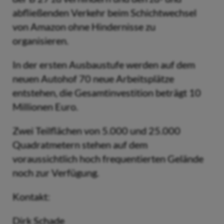
abfließenden Verkehr beim Schichtwechsel
von Amazon ohne Hindernisse zu
organisieren.
In der ersten Ausbaustufe werden auf dem
neuen Autohof 70 neue Arbeitsplätze
entstehen, die Gesamtinvestition beträgt 10
Millionen Euro.
Zwei Teilflächen von 5.000 und 25.000
Quadratmetern stehen auf dem
voraussichtlich hoch frequentierten Gelände
noch zur Verfügung.
Kontakt:
Dirk Schade