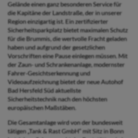
Gelände einen ganz besonderen Service für
die Kapitäne der Landstraße, der in unserer
Region einzigartig ist. Ein zertifizierter
Sicherheitsparkplatz bietet maximalen Schutz
für die Brummis, die wertvolle Fracht geladen
haben und aufgrund der gesetzlichen
Vorschriften eine Pause einlegen müssen. Mit
der Zaun- und Schrankenanlage, modernster
Fahrer-Gesichtserkennung und
Videoaufzeichnung bietet der neue Autohof
Bad Hersfeld Süd aktuellste
Sicherheitstechnik nach den höchsten
europäischen Maßstäben.
Die Gesamtanlage wird von der bundesweit
tätigen „Tank & Rast GmbH“ mit Sitz in Bonn