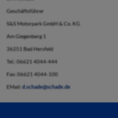
Geschäftsführer
S&S Motorpark GmbH & Co. KG
Am Giegenberg 1
36251 Bad Hersfeld
Tel.: 06621 4044-444
Fax: 06621 4044-100
EMail:
d.schade@schade.de