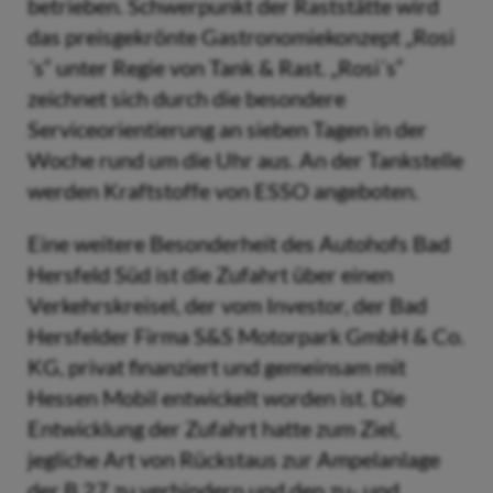
betrieben. Schwerpunkt der Raststätte wird
das preisgekrönte Gastronomiekonzept „Rosi
´s“ unter Regie von Tank & Rast. „Rosi´s“
zeichnet sich durch die besondere
Serviceorientierung an sieben Tagen in der
Woche rund um die Uhr aus. An der Tankstelle
werden Kraftstoffe von ESSO angeboten.
Eine weitere Besonderheit des Autohofs Bad
Hersfeld Süd ist die Zufahrt über einen
Verkehrskreisel, der vom Investor, der Bad
Hersfelder Firma S&S Motorpark GmbH & Co.
KG, privat finanziert und gemeinsam mit
Hessen Mobil entwickelt worden ist. Die
Entwicklung der Zufahrt hatte zum Ziel,
jegliche Art von Rückstaus zur Ampelanlage
der B 27 zu verhindern und den zu- und