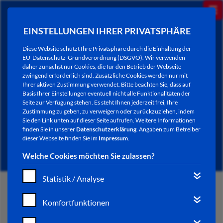
EINSTELLUNGEN IHRER PRIVATSPHÄRE
Diese Website schützt Ihre Privatsphäre durch die Einhaltung der
EU-Datenschutz-Grundverordnung (DSGVO). Wir verwenden
daher zunächst nur Cookies, die für den Betrieb der Webseite
zwingend erforderlich sind. Zusätzliche Cookies werden nur mit
Ihrer aktiven Zustimmung verwendet. Bitte beachten Sie, dass auf
Basis Ihrer Einstellungen eventuell nicht alle Funktionalitäten der
Seite zur Verfügung stehen. Es steht Ihnen jederzeit frei, Ihre
Zustimmung zu geben, zu verweigern oder zurückzuziehen, indem
Sie den Link unten auf dieser Seite aufrufen. Weitere Informationen
NEWSLETTER / CITY LETTER
finden Sie in unserer
Datenschutzerklärung
. Angaben zum Betreiber
dieser Webseite finden Sie im
Impressum
.
Welche Cookies möchten Sie zulassen?
Statistik / Analyse
START
Komfortfunktionen
BÜRGERSERVICE