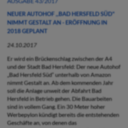
AUSGABE 43/2017
NEUER AUTOHOF ,,BAD HERSFELD SÜD"
NIMMT GESTALT AN - ERÖFFNUNG IN
2018 GEPLANT
24.10.2017
Er wird ein Brückenschlag zwischen der A4
und der Stadt Bad Hersfeld: Der neue Autohof
„Bad Hersfeld Süd“ unterhalb von Amazon
nimmt Gestalt an. Ab dem kommenden Jahr
soll die Anlage unweit der Abfahrt Bad
Hersfeld in Betrieb gehen. Die Bauarbeiten
sind in vollem Gang. Ein 30 Meter hoher
Werbepylon kündigt bereits die entstehenden
Geschäfte an, von denen das