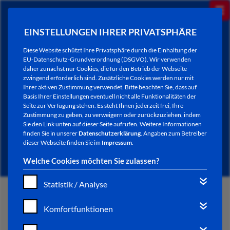
EINSTELLUNGEN IHRER PRIVATSPHÄRE
Diese Website schützt Ihre Privatsphäre durch die Einhaltung der
EU-Datenschutz-Grundverordnung (DSGVO). Wir verwenden
daher zunächst nur Cookies, die für den Betrieb der Webseite
zwingend erforderlich sind. Zusätzliche Cookies werden nur mit
Ihrer aktiven Zustimmung verwendet. Bitte beachten Sie, dass auf
Basis Ihrer Einstellungen eventuell nicht alle Funktionalitäten der
Seite zur Verfügung stehen. Es steht Ihnen jederzeit frei, Ihre
Zustimmung zu geben, zu verweigern oder zurückzuziehen, indem
Sie den Link unten auf dieser Seite aufrufen. Weitere Informationen
NEWSLETTER / CITY LETTER
finden Sie in unserer
Datenschutzerklärung
. Angaben zum Betreiber
dieser Webseite finden Sie im
Impressum
.
Welche Cookies möchten Sie zulassen?
Statistik / Analyse
START
Komfortfunktionen
BÜRGERSERVICE