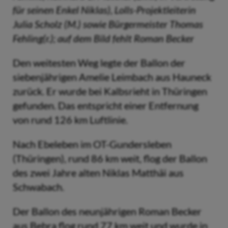
für seinen Enkel Niklas), Lolls-Projektleiterin
Julia Scholz (M.) sowie Bürgermeister Thomas
Fehling(r.); auf dem Bild fehlt Roman Becker
Den weitesten Weg legte der Ballon der
siebenjährigen Amelie Leimbach aus Hauneck
zurück. Er wurde bei Kalbsrieht in Thüringen
gefunden. Das entspricht einer Entfernung
von rund 126 km Luftlinie.
Nach Ebeleben im OT-Gundersleben
(Thüringen), rund 86 km weit, flog der Ballon
des zwei Jahre alten Niklas Matthäi aus
Schwabach.
Der Ballon des neunjährigen Roman Becker
aus Bebra flog rund 77 km weit und wurde in