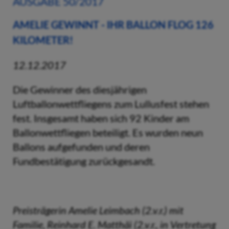
AUSGABE 50/2017
AMELIE GEWINNT - IHR BALLON FLOG 126
KILOMETER!
12.12.2017
Die Gewinner des diesjährigen
Luftballonwettfliegens zum Lullusfest stehen
fest. Insgesamt haben sich 92 Kinder am
Ballonwettfliegen beteiligt. Es wurden neun
Ballons aufgefunden und deren
Fundbestätigung zurückgesandt.
Preisträgerin Amelie Leimbach (2.v.r.) mit
Familie, Reinhard E. Matthäi (2.v.r., in Vertretung