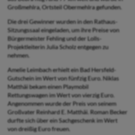
Großmehlra, Ortsteil Obermehlra gefunden.
Die drei Gewinner wurden in den Rathaus-
Sitzungssaal eingeladen, um ihre Preise von
Bürgermeister Fehling und der Lolls-
Projektleiterin Julia Scholz entgegen zu
nehmen.
Amelie Leimbach erhielt ein Bad Hersfeld-
Gutschein im Wert von fünfzig Euro. Niklas
Matthäi bekam einen Playmobil
Rettungswagen im Wert von vierzig Euro.
Angenommen wurde der Preis von seinem
Großvater Reinhard E. Matthäi. Roman Becker
durfte sich über ein Sachgeschenk im Wert
von dreißig Euro freuen.