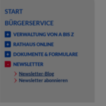
START
BÜRGERSERVICE
VERWALTUNG VON A BIS Z
RATHAUS ONLINE
DOKUMENTE & FORMULARE
NEWSLETTER
Newsletter-Blog
Newsletter abonnieren