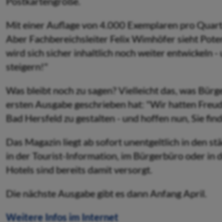
Postkartengröße.
Mit einer Auflage von 4.000 Exemplaren pro Quart
Aber Fachbereichsleiter Felix Wimhöfer sieht Pote
wird sich sicher inhaltlich noch weiter entwickeln -
steigern!"
Was bleibt noch zu sagen? Vielleicht das, was Bü
ersten Ausgabe geschrieben hat: "Wir hatten Freu
Bad Hersfeld zu gestalten - und hoffen nun, Sie fi
Das Magazin liegt ab sofort unentgeltlich in den s
in der Tourist-Information, im Bürgerbüro oder in d
Hotels sind bereits damit versorgt.
Die nächste Ausgabe gibt es dann Anfang April.
Weitere Infos im Internet