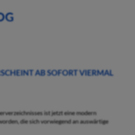
OG
RSCHEINT AB SOFORT VIERMAL
verzeichnisses ist jetzt eine modern
orden, die sich vorwiegend an auswärtige