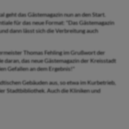
al geht das Gästemagazin nun an den Start.
ntiale für das neue Format: "Das Gästemagazin
 und dann lässt sich die Verbreitung auch
rgermeister Thomas Fehling im Grußwort der
de daran, das neue Gästemagazin der Kreisstadt
nden Gefallen an dem Ergebnis!"
tädtischen Gebäuden aus, so etwa im Kurbetrieb,
er Stadtbibliothek. Auch die Kliniken und