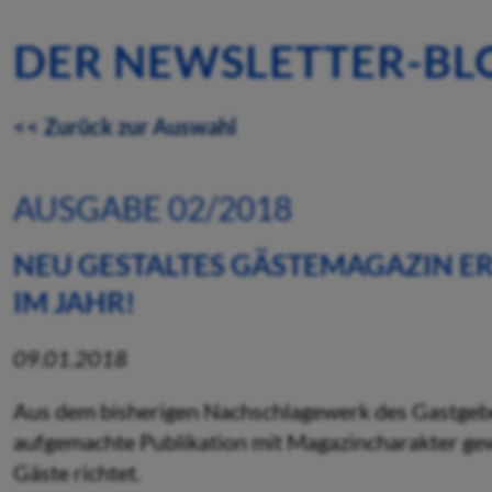
DER NEWSLETTER-BL
<< Zurück zur Auswahl
AUSGABE 02/2018
NEU GESTALTES GÄSTEMAGAZIN E
IM JAHR!
09.01.2018
Aus dem bisherigen Nachschlagewerk des Gastgeber
aufgemachte Publikation mit Magazincharakter gew
Gäste richtet.