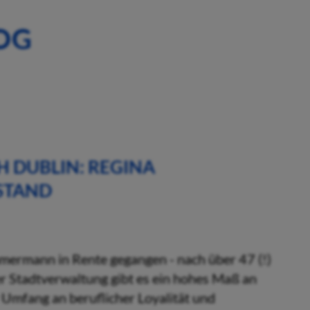
OG
 DUBLIN: REGINA
STAND
mmermann in Rente gegangen - nach über 47 (!)
er Stadtverwaltung gibt es ein hohes Maß an
r Umfang an beruflicher Loyalität und