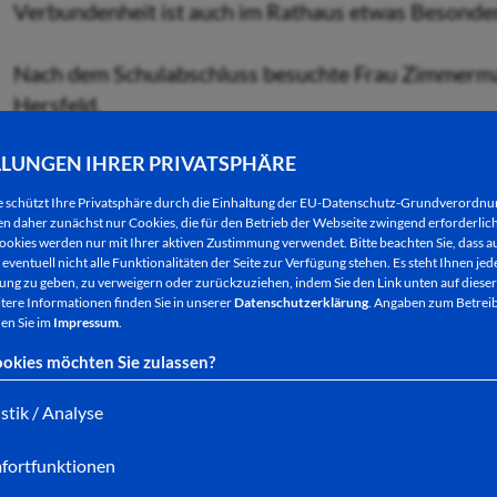
Verbundenheit ist auch im Rathaus etwas Besonde
Nach dem Schulabschluss besuchte Frau Zimmerma
Hersfeld.
LLUNGEN IHRER PRIVATSPHÄRE
1970 trat sie als Auszubildende für den Beruf eine
Hersfeld. Zwei Jahre später, nach bestandener A
e schützt Ihre Privatsphäre durch die Einhaltung der EU-Datenschutz-Grundverordn
 daher zunächst nur Cookies, die für den Betrieb der Webseite zwingend erforderlich
und in der Stadtkämmerei eingesetzt.
ookies werden nur mit Ihrer aktiven Zustimmung verwendet. Bitte beachten Sie, dass au
eventuell nicht alle Funktionalitäten der Seite zur Verfügung stehen. Es steht Ihnen jede
ng zu geben, zu verweigern oder zurückzuziehen, indem Sie den Link unten auf dieser
Zwischen 1988 und 1990 hat Frau Zimmermann die
tere Informationen finden Sie in unserer
Datenschutzerklärung
. Angaben zum Betreib
erfolgreich bestanden. Mehr Wissen, mehr Verant
en Sie im
Impressum
.
Steuerwesen der Stadtkämmerei übertragen.
okies möchten Sie zulassen?
istik / Analyse
Ab 1993 gab es eine weitere Phase der zusätzliche
zwei Jahre später auch den Ausbildungslehrgang II
fortfunktionen
mit der Prüfung als Verwaltungsfachwirtin ab.