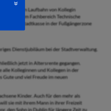
r beruflichen Laufbahn von Kollegin
verwaltung im Fachbereich Technische
ug von der Stadtkasse in der Fußgängerzone
iges Dienstjubiläum bei der Stadtverwaltung.
ießlich jetzt in Altersrente gegangen.
 alle Kolleginnen und Kollegen in der
s Gute und viel Freude im neuen
achsene Kinder. Auch für den mehr als
ll sie mit ihrem Mann in ihrer Freizeit
r, den Sohn in Dublin für längere Zeit zu