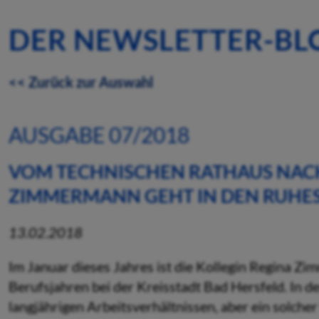
DER NEWSLETTER-BL
<< Zurück zur Auswahl
AUSGABE 07/2018
VOM TECHNISCHEN RATHAUS NACH
ZIMMERMANN GEHT IN DEN RUHE
13.02.2018
Im Januar dieses Jahres ist die Kollegin Regina Zi
Berufsjahren bei der Kreisstadt Bad Hersfeld. In d
langjährigen Arbeitsverhältnissen, aber ein solche