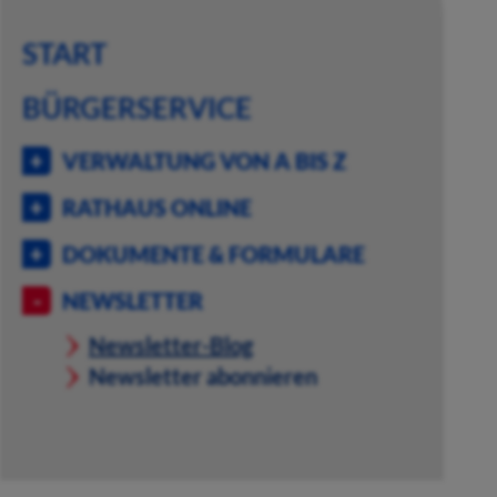
START
BÜRGERSERVICE
VERWALTUNG VON A BIS Z
RATHAUS ONLINE
DOKUMENTE & FORMULARE
NEWSLETTER
Newsletter-Blog
Newsletter abonnieren