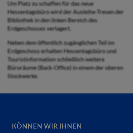
Um Platz zu schaffen für das neue
Hessentagsbüro wird der Ausleihe-Tresen der
Bibliothek in den linken Bereich des
Erdgeschosses verlagert.
Neben dem öffentlich zugänglichen Teil im
Erdgeschoss erhalten Hessentagsbüro und
Touristinformation schließlich weitere
Büroräume (Back-Office) in einem der oberen
Stockwerke.
KÖNNEN WIR IHNEN