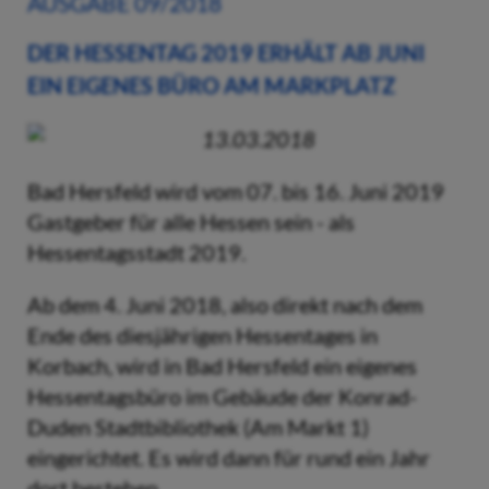
AUSGABE 09/2018
DER HESSENTAG 2019 ERHÄLT AB JUNI
EIN EIGENES BÜRO AM MARKPLATZ
13.03.2018
Bad Hersfeld wird vom 07. bis 16. Juni 2019
Gastgeber für alle Hessen sein - als
Hessentagsstadt 2019.
Ab dem 4. Juni 2018, also direkt nach dem
Ende des diesjährigen Hessentages in
Korbach, wird in Bad Hersfeld ein eigenes
Hessentagsbüro im Gebäude der Konrad-
Duden Stadtbibliothek (Am Markt 1)
eingerichtet. Es wird dann für rund ein Jahr
dort bestehen.