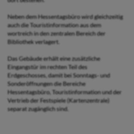
Neben dem Hessentagsbüro wird gleichzeitig
auch die Touristinformation aus dem
wortreich in den zentralen Bereich der
Bibliothek verlagert.
Das Gebäude erhält eine zusätzliche
Eingangstür im rechten Teil des
Erdgeschosses, damit bei Sonntags- und
Sonderöffnungen die Bereiche
Hessentagsbüro, Touristinformation und der
Vertrieb der Festspiele (Kartenzentrale)
separat zugänglich sind.