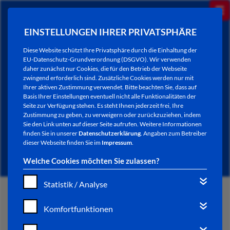
EINSTELLUNGEN IHRER PRIVATSPHÄRE
Diese Website schützt Ihre Privatsphäre durch die Einhaltung der
EU-Datenschutz-Grundverordnung (DSGVO). Wir verwenden
daher zunächst nur Cookies, die für den Betrieb der Webseite
zwingend erforderlich sind. Zusätzliche Cookies werden nur mit
Ihrer aktiven Zustimmung verwendet. Bitte beachten Sie, dass auf
Basis Ihrer Einstellungen eventuell nicht alle Funktionalitäten der
Seite zur Verfügung stehen. Es steht Ihnen jederzeit frei, Ihre
Zustimmung zu geben, zu verweigern oder zurückzuziehen, indem
Sie den Link unten auf dieser Seite aufrufen. Weitere Informationen
NEWSLETTER / CITY LETTER
finden Sie in unserer
Datenschutzerklärung
. Angaben zum Betreiber
dieser Webseite finden Sie im
Impressum
.
Welche Cookies möchten Sie zulassen?
Statistik / Analyse
START
Komfortfunktionen
BÜRGERSERVICE