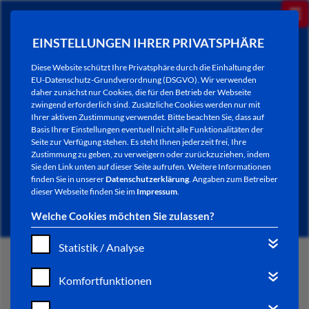
EINSTELLUNGEN IHRER PRIVATSPHÄRE
Diese Website schützt Ihre Privatsphäre durch die Einhaltung der
EU-Datenschutz-Grundverordnung (DSGVO). Wir verwenden
daher zunächst nur Cookies, die für den Betrieb der Webseite
zwingend erforderlich sind. Zusätzliche Cookies werden nur mit
Ihrer aktiven Zustimmung verwendet. Bitte beachten Sie, dass auf
Basis Ihrer Einstellungen eventuell nicht alle Funktionalitäten der
Seite zur Verfügung stehen. Es steht Ihnen jederzeit frei, Ihre
Zustimmung zu geben, zu verweigern oder zurückzuziehen, indem
Sie den Link unten auf dieser Seite aufrufen. Weitere Informationen
NEWSLETTER / CITY LETTER
finden Sie in unserer
Datenschutzerklärung
. Angaben zum Betreiber
dieser Webseite finden Sie im
Impressum
.
Welche Cookies möchten Sie zulassen?
Statistik / Analyse
START
Komfortfunktionen
BÜRGERSERVICE