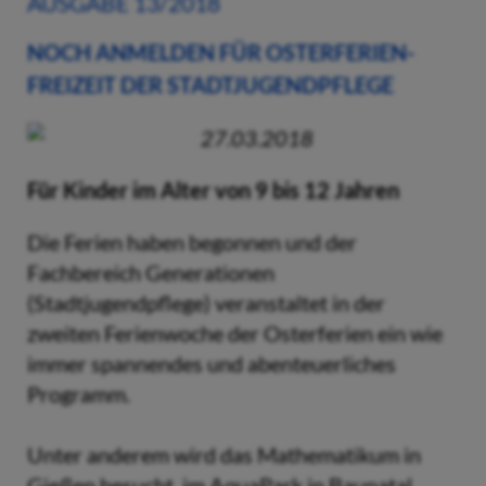
AUSGABE 13/2018
NOCH ANMELDEN FÜR OSTERFERIEN-
FREIZEIT DER STADTJUGENDPFLEGE
27.03.2018
Für Kinder im Alter von 9 bis 12 Jahren
Die Ferien haben begonnen und der
Fachbereich Generationen
(Stadtjugendpflege) veranstaltet in der
zweiten Ferienwoche der Osterferien ein wie
immer spannendes und abenteuerliches
Programm.
Unter anderem wird das Mathematikum in
Gießen besucht, im AquaPark in Baunatal