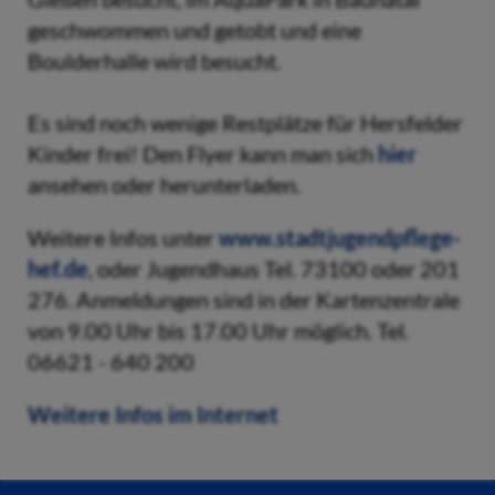
geschwommen und getobt und eine
Boulderhalle wird besucht.
Es sind noch wenige Restplätze für Hersfelder
Kinder frei! Den Flyer kann man sich
hier
ansehen oder herunterladen.
Weitere Infos unter
www.stadtjugendpflege-
hef.de
, oder Jugendhaus Tel. 73100 oder 201
276. Anmeldungen sind in der Kartenzentrale
von 9.00 Uhr bis 17.00 Uhr möglich. Tel.
06621 - 640 200
Weitere Infos im Internet