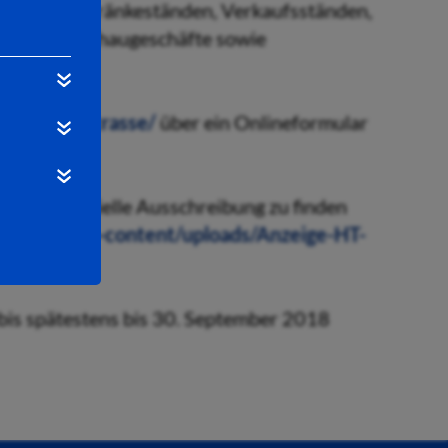
iss- und Getränkeständen, Verkaufsständen,
ahr- und Schaugeschäfte sowie
rsfeld.de/strasse/
über ein Onlineformular
lls die offizielle Ausschreibung zu finden
e/strasse/wp-content/uploads/Anzeige-HT-
bis spätestens bis 30. September 2018