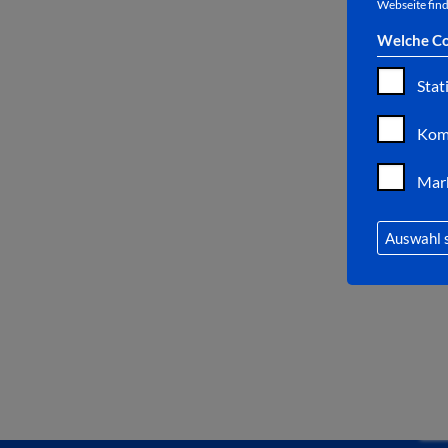
Webseite find
Welche Co
Stat
Kom
Mar
Auswahl 