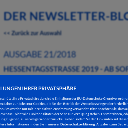
DER NEWSLETTER-BL
<< Zurück zur Auswahl
AUSGABE 21/2018
HESSENTAGSSTRASSE 2019 - AB SO
EWERBEN
LLUNGEN IHRER PRIVATSPHÄRE
23.05.2018
e schützt Ihre Privatsphäre durch die Einhaltung der EU-Datenschutz-Grundverordn
 daher zunächst nur Cookies, die für den Betrieb der Webseite zwingend erforderlich
Seit gestern sind Bewerbungen für die Beteiligun
ookies werden nur mit Ihrer aktiven Zustimmung verwendet. Bitte beachten Sie, dass au
vom 07. bis 16. Juni 2019 in Bad Hersfeld möglich.
eventuell nicht alle Funktionalitäten der Seite zur Verfügung stehen. Es steht Ihnen jede
ng zu geben, zu verweigern oder zurückzuziehen, indem Sie den Link unten auf dieser
tere Informationen finden Sie in unserer
Datenschutzerklärung
. Angaben zum Betreib