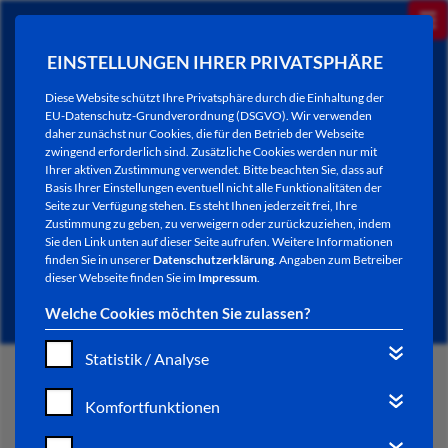
EINSTELLUNGEN IHRER PRIVATSPHÄRE
Diese Website schützt Ihre Privatsphäre durch die Einhaltung der
EU-Datenschutz-Grundverordnung (DSGVO). Wir verwenden
daher zunächst nur Cookies, die für den Betrieb der Webseite
zwingend erforderlich sind. Zusätzliche Cookies werden nur mit
Ihrer aktiven Zustimmung verwendet. Bitte beachten Sie, dass auf
Basis Ihrer Einstellungen eventuell nicht alle Funktionalitäten der
Seite zur Verfügung stehen. Es steht Ihnen jederzeit frei, Ihre
Zustimmung zu geben, zu verweigern oder zurückzuziehen, indem
Sie den Link unten auf dieser Seite aufrufen. Weitere Informationen
NEWSLETTER / CITY LETTER
finden Sie in unserer
Datenschutzerklärung
. Angaben zum Betreiber
dieser Webseite finden Sie im
Impressum
.
Welche Cookies möchten Sie zulassen?
Statistik / Analyse
START
Komfortfunktionen
BÜRGERSERVICE