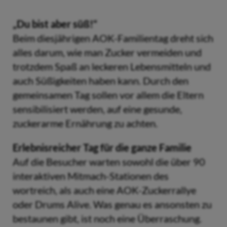
„Du bist aber süß!“
Beim diesjährigen AOK-Familientag dreht sich
alles darum, wie man Zucker vermeiden und
trotzdem Spaß an leckeren Lebensmitteln und
auch Süßigkeiten haben kann. Durch den
gemeinsamen Tag sollen vor allem die Eltern
sensibilisiert werden, auf eine gesunde,
zuckerarme Ernährung zu achten.
Erlebnisreicher Tag für die ganze Familie
Auf die Besucher warten sowohl die über 90
interaktiven Mitmach-Stationen des
wortreich, als auch eine AOK-Zuckerrallye
oder Drums Alive. Was genau es ansonsten zu
bestaunen gibt, ist noch eine Überraschung.