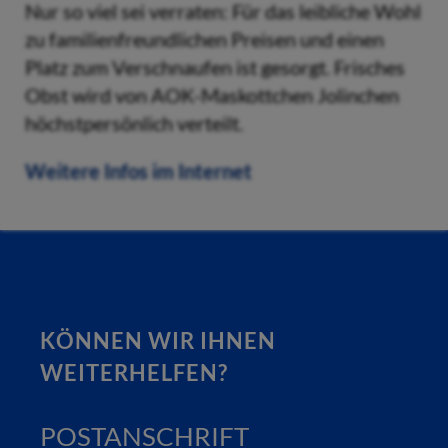
Nur so viel sei verraten: Für das leibliche Wohl
zu familienfreundlichen Preisen und einen
Platz zum Verschnaufen ist gesorgt. Frisches
Obst wird von AOK-Maskottchen Jolinchen
höchstpersönlich verteilt.
Weitere Infos im Internet
KÖNNEN WIR IHNEN
WEITERHELFEN?
POSTANSCHRIFT