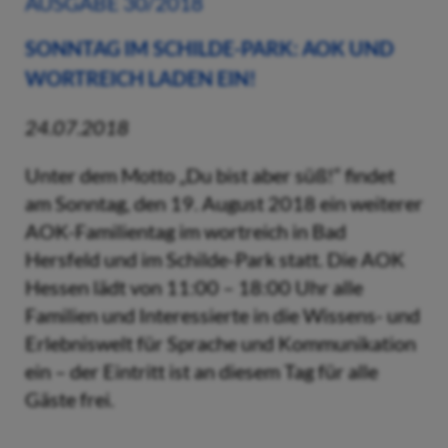
AUSGABE 30/2018
SONNTAG IM SCHILDE-PARK: AOK UND
WORTREICH LADEN EIN!
24.07.2018
Unter dem Motto „Du bist aber süß!“ findet
am Sonntag, den 19. August 2018 ein weiterer
AOK-Familientag im wortreich in Bad
Hersfeld und im Schilde-Park statt. Die AOK
Hessen lädt von 11:00 – 18:00 Uhr alle
Familien und Interessierte in die Wissens- und
Erlebniswelt für Sprache und Kommunikation
ein – der Eintritt ist an diesem Tag für alle
Gäste frei.