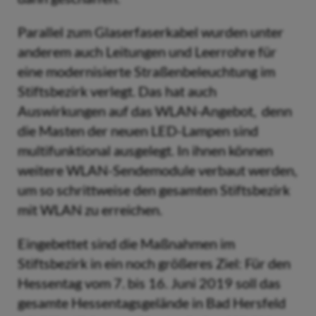
Parallel zum Glaserfaserkabel wurden unter
anderem auch Leitungen und Leerrohre für
eine modernisierte Straßenbeleuchtung im
Stiftsbezirk verlegt. Das hat auch
Auswirkungen auf das WLAN-Angebot, denn
die Masten der neuen LED-Lampen sind
multifunktional ausgelegt. In ihnen können
weitere WLAN-Sendemodule verbaut werden,
um so schrittweise den gesamten Stiftsbezirk
mit WLAN zu erreichen.
Eingebettet sind die Maßnahmen im
Stiftsbezirk in ein noch größeres Ziel: Für den
Hessentag vom 7. bis 16. Juni 2019 soll das
gesamte Hessentagsgelände in Bad Hersfeld