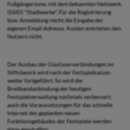
Fußgängerzone, mit dem bekannten Netzwerk
(SSID) "Stadtwerke". Für die Registrierung
bzw. Anmeldung reicht die Eingabe der
eigenen Email-Adresse. Kosten entstehen den
Nutzern nicht.
Der Ausbau der Glasfaserverbindungen im
Stiftsbezirk wird nach der Festspielsaison
weiter fortgeführt. So wird die
Breitbandanbindung der heutigen
Festspielverwaltung nochmals verbessert;
auch die Voraussetzungen für das schnelle
Internet des geplanten neuen
Funktionsgebäudes der Festspiele werden
dann geschaffen.