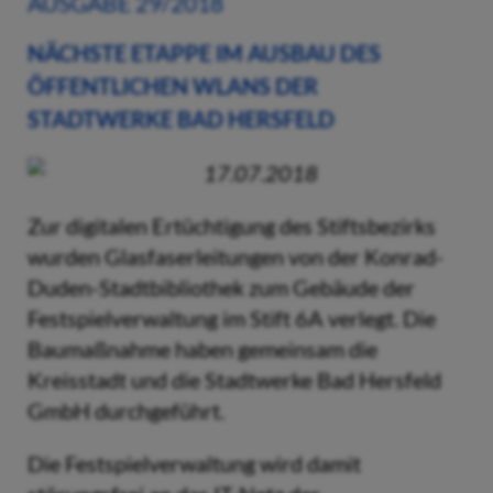
AUSGABE 29/2018
NÄCHSTE ETAPPE IM AUSBAU DES
ÖFFENTLICHEN WLANS DER
STADTWERKE BAD HERSFELD
17.07.2018
Zur digitalen Ertüchtigung des Stiftsbezirks
wurden Glasfaserleitungen von der Konrad-
Duden-Stadtbibliothek zum Gebäude der
Festspielverwaltung im Stift 6A verlegt. Die
Baumaßnahme haben gemeinsam die
Kreisstadt und die Stadtwerke Bad Hersfeld
GmbH durchgeführt.
Die Festspielverwaltung wird damit