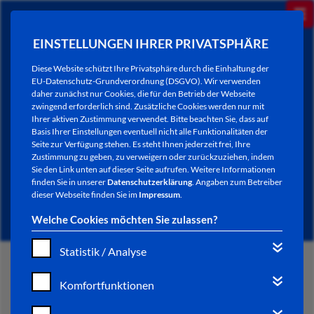
EINSTELLUNGEN IHRER PRIVATSPHÄRE
Diese Website schützt Ihre Privatsphäre durch die Einhaltung der
EU-Datenschutz-Grundverordnung (DSGVO). Wir verwenden
daher zunächst nur Cookies, die für den Betrieb der Webseite
zwingend erforderlich sind. Zusätzliche Cookies werden nur mit
Ihrer aktiven Zustimmung verwendet. Bitte beachten Sie, dass auf
Basis Ihrer Einstellungen eventuell nicht alle Funktionalitäten der
Seite zur Verfügung stehen. Es steht Ihnen jederzeit frei, Ihre
Zustimmung zu geben, zu verweigern oder zurückzuziehen, indem
Sie den Link unten auf dieser Seite aufrufen. Weitere Informationen
NEWSLETTER / CITY LETTER
finden Sie in unserer
Datenschutzerklärung
. Angaben zum Betreiber
dieser Webseite finden Sie im
Impressum
.
Welche Cookies möchten Sie zulassen?
Statistik / Analyse
START
Komfortfunktionen
BÜRGERSERVICE