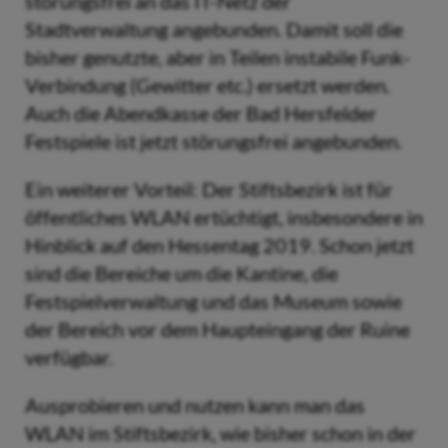
störungsfrei an das IT-Netz der
Stadtverwaltung angebunden. Damit soll die
bisher genutzte, aber in Teilen instabile Funk-
Verbindung (Gewitter etc.) ersetzt werden.
Auch die Abendkasse der Bad Hersfelder
Festspiele ist jetzt störungsfrei angebunden.
Ein weiterer Vorteil: Der Stiftsbezirk ist für
öffentliches WLAN ertüchtigt, insbesondere in
Hinblick auf den Hessentag 2019. Schon jetzt
sind die Bereiche um die Kantine, die
Festspielverwaltung und das Museum sowie
der Bereich vor dem Haupteingang der Ruine
verfügbar.
Ausprobieren und nutzen kann man das
WLAN im Stiftsbezirk, wie bisher schon in der