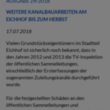
AUSGABE 29/2018
WEITERE KANALBAUARBEITEN AM
EICHHOF BIS ZUM HERBST
17.07.2018
Vielen Grundstückseigentümern im Stadtteil
Eichhof ist sicherlich noch bekannt, dass in
den Jahren 2012 und 2013 die TV-Inspektion
der öffentlichen Sammelleitungen,
einschließlich der Ersterfassungen der
sogenannten Zuleitungskanäle durchgeführt
wurde.
Für die festgestellten Schäden an den
öffentlichen Sammelleitungen und