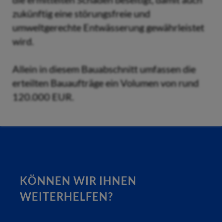
zukünftig eine störungsfreie und
umweltgerechte Entwässerung gewährleistet
wird.
Allein in diesem Bauabschnitt umfassen die
erteilten Bauaufträge ein Volumen von rund
120.000 EUR.
KÖNNEN WIR IHNEN
WEITERHELFEN?