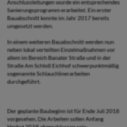
Anschlussleitungen wurde ein entsprechendes
Sanierungsprogramm erarbeitet. Ein erster
Bauabschnitt konnte im Jahr 2017 bereits
umgesetzt werden.
In einem weiteren Bauabschnitt werden nun
neben lokal verteilten Einzelmaßnahmen vor
allem im Bereich Banater Straße und in der
Straße Am Schloß Eichhof schwerpunktmäßig
sogenannte Schlauchlinerarbeiten
durchgeführt.
Der geplante Baubeginn ist für Ende Juli 2018
vorgesehen. Die Arbeiten sollen Anfang
Herbst 2018 abgeschlossen sein.