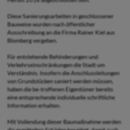
Diese Sanierungsarbeiten in geschlossener
Bauweise wurden nach öffentlicher
Ausschreibung an die Firma Rainer Kiel aus
Blomberg vergeben.
Für entstehende Behinderungen und
Verkehrseinschränkungen die Stadt um
Verständnis. Insofern die Anschlussleitungen
von Grundstücken saniert werden müssen,
haben die be-troffenen Eigentümer bereits
eine entsprechende individuelle schriftliche
Information erhalten.
Mit Vollendung dieser Baumaßnahme werden
die ermittelten Schäden beseitigt, damit auch