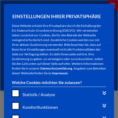
EINSTELLUNGEN IHRER PRIVATSPHÄRE
Diese Website schützt Ihre Privatsphäre durch die Einhaltung der
EU-Datenschutz-Grundverordnung (DSGVO). Wir verwenden
daher zunächst nur Cookies, die für den Betrieb der Webseite
zwingend erforderlich sind. Zusätzliche Cookies werden nur mit
Ihrer aktiven Zustimmung verwendet. Bitte beachten Sie, dass auf
Basis Ihrer Einstellungen eventuell nicht alle Funktionalitäten der
Seite zur Verfügung stehen. Es steht Ihnen jederzeit frei, Ihre
Zustimmung zu geben, zu verweigern oder zurückzuziehen, indem
Sie den Link unten auf dieser Seite aufrufen. Weitere Informationen
NEWSLETTER / CITY LETTER
finden Sie in unserer
Datenschutzerklärung
. Angaben zum Betreiber
dieser Webseite finden Sie im
Impressum
.
Welche Cookies möchten Sie zulassen?
Statistik / Analyse
START
Komfortfunktionen
BÜRGERSERVICE