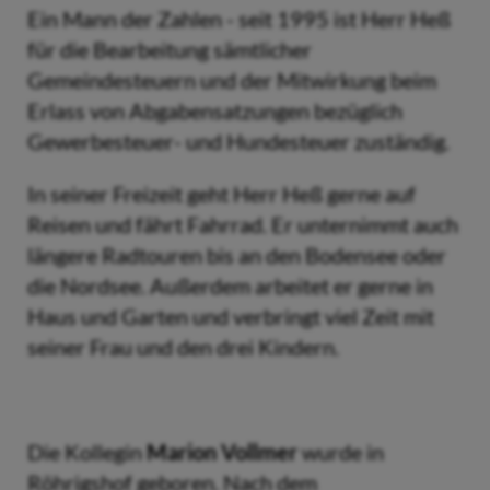
Ein Mann der Zahlen - seit 1995 ist Herr Heß
für die Bearbeitung sämtlicher
Gemeindesteuern und der Mitwirkung beim
Erlass von Abgabensatzungen bezüglich
Gewerbesteuer- und Hundesteuer zuständig.
In seiner Freizeit geht Herr Heß gerne auf
Reisen und fährt Fahrrad. Er unternimmt auch
längere Radtouren bis an den Bodensee oder
die Nordsee. Außerdem arbeitet er gerne in
Haus und Garten und verbringt viel Zeit mit
seiner Frau und den drei Kindern.
Die Kollegin
Marion Vollmer
wurde in
Röhrigshof geboren. Nach dem