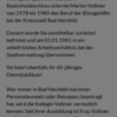
Realschulabschluss erlernte Marion Vollmer
von 1978 bis 1980 den Beruf der Bürogehilfin
bei der Kreisstadt Bad Hersfeld.
Danach wurde Sie unmittelbar zunächst
befristet und am 01.01.1981 in ein
unbefristetes Arbeitsverhältnis bei der
Stadtverwaltung übernommen.
Sie feiert ebenfalls ihr 40-jähriges
Dienstjubiläum!
Wer immer in Bad Hersfeld mal einen
Personalausweis oder Reisepass beantragt
hat, wird die Kollegin Vollmer vermutlich
kennen: Seit ihrer Ausbildung ist Frau Vollmer