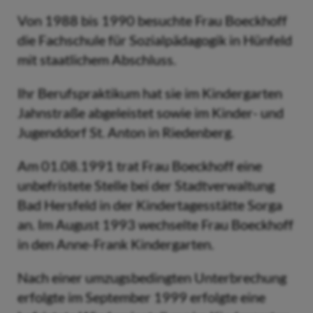
Von 1988 bis 1990 besuchte Frau Boeckhoff
die Fachschule für Sozialpädagogik in Hünfeld
mit staatlichem Abschluss.
Ihr Berufspraktikum hat sie im Kindergarten
Jahnstraße abgeleistet sowie im Kinder- und
Jugenddorf St. Anton in Riedenberg.
Am 01.08.1991 trat Frau Boeckhoff eine
unbefristete Stelle bei der Stadtverwaltung
Bad Hersfeld in der Kindertagesstätte Sorga
an. Im August 1993 wechselte Frau Boeckhoff
in den Anne-Frank­ Kindergarten.
Nach einer umzugsbedingten Unterbrechung
erfolgte im September 1999 erfolgte eine