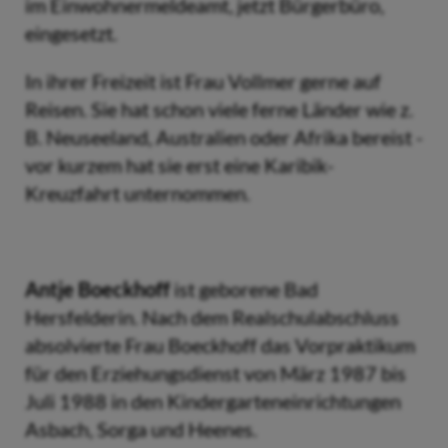
im Einwohnermeldeamt, jetzt Bürgerbüro,
eingesetzt.
In ihrer Freizeit ist Frau Vollmer gerne auf
Reisen. Sie hat schon viele ferne Länder wie z.
B. Neuseeland, Australien oder Afrika bereist -
vor kurzem hat sie erst eine Karibik-
Kreuzfahrt unternommen.
Antje Boeckhoff
ist geborene Bad
Hersfelderin. Nach dem Realschulabschluss
absolvierte Frau Boeckhoff das Vorpraktikum
für den Erziehungsdienst von März 1987 bis
Juli 1988 in den Kindergarteneinrichtungen
Asbach, Sorga und Heenes.