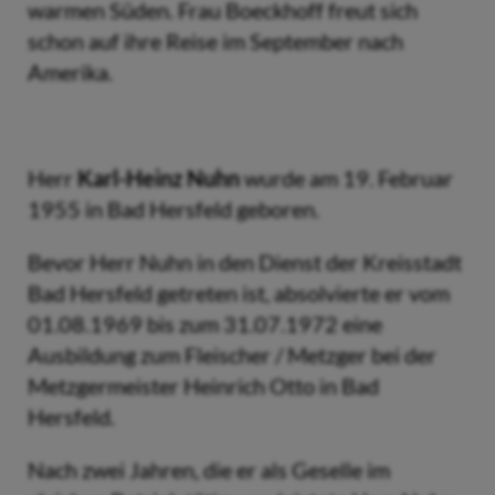
warmen Süden. Frau Boeckhoff freut sich
schon auf ihre Reise im September nach
Amerika.
Herr
Karl-Heinz Nuhn
wurde am 19. Februar
1955 in Bad Hersfeld geboren.
Bevor Herr Nuhn in den Dienst der Kreisstadt
Bad Hersfeld getreten ist, absolvierte er vom
01.08.1969 bis zum 31.07.1972 eine
Ausbildung zum Fleischer / Metzger bei der
Metzgermeister Heinrich Otto in Bad
Hersfeld.
Nach zwei Jahren, die er als Geselle im