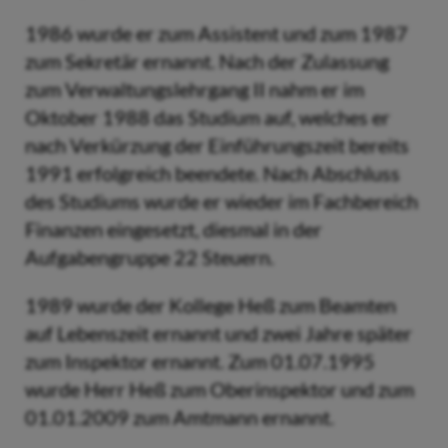
1986 wurde er zum Assistent und zum 1987
zum Sekretär ernannt. Nach der Zulassung
zum Verwaltungslehrgang II nahm er im
Oktober 1988 das Studium auf, welches er
nach Verkürzung der Einführungszeit bereits
1991 erfolgreich beendete. Nach Abschluss
des Studiums wurde er wieder im Fachbereich
Finanzen eingesetzt, diesmal in der
Aufgabengruppe 22 Steuern.
1989 wurde der Kollege Heß zum Beamten
auf Lebenszeit ernannt und zwei Jahre später
zum Inspektor ernannt. Zum 01.07.1995
wurde Herr Heß zum Oberinspektor und zum
01.01.2009 zum Amtmann ernannt.