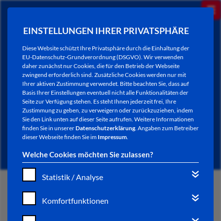
EINSTELLUNGEN IHRER PRIVATSPHÄRE
Diese Website schützt Ihre Privatsphäre durch die Einhaltung der
EU-Datenschutz-Grundverordnung (DSGVO). Wir verwenden
daher zunächst nur Cookies, die für den Betrieb der Webseite
zwingend erforderlich sind. Zusätzliche Cookies werden nur mit
Ihrer aktiven Zustimmung verwendet. Bitte beachten Sie, dass auf
Basis Ihrer Einstellungen eventuell nicht alle Funktionalitäten der
Seite zur Verfügung stehen. Es steht Ihnen jederzeit frei, Ihre
Zustimmung zu geben, zu verweigern oder zurückzuziehen, indem
Sie den Link unten auf dieser Seite aufrufen. Weitere Informationen
NEWSLETTER / CITY LETTER
finden Sie in unserer
Datenschutzerklärung
. Angaben zum Betreiber
dieser Webseite finden Sie im
Impressum
.
Welche Cookies möchten Sie zulassen?
Statistik / Analyse
START
Komfortfunktionen
BÜRGERSERVICE