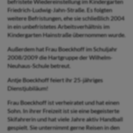
befristete Wiedereinstellung im Kindergarten
Friedrich-Ludwig-Jahn-Straße. Es folgten
weitere Befristungen, ehe sie schließlich 2004
in ein unbefristetes Arbeitsverhältnis im
Kindergarten Hainstraße übernommen wurde.
Außerdem hat Frau Boeckhoff im Schuljahr
2008/2009 die Hartgruppe der Wilhelm-
Neuhaus-Schule betreut.
Antje Boeckhoff feiert ihr 25-jähriges
Dienstjubiläum!
Frau Boeckhoff ist verheiratet und hat einen
Sohn. In ihrer Freizeit ist sie eine begeisterte
Skifahrerin und hat viele Jahre aktiv Handball
gespielt. Sie unternimmt gerne Reisen in den