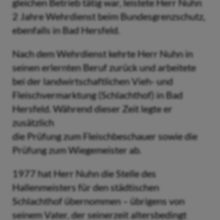
gleichen Betrieb tätig war, leistete Herr Nuhn
2 Jahre Wehrdienst beim Bundesgrenzschutz,
ebenfalls in Bad Hersfeld.
Nach dem Wehrdienst kehrte Herr Nuhn in
seinen erlernten Beruf zurück und arbeitete
bei der landwirtschaftlichen Vieh- und
Fleischvermarktung (Schlachthof) in Bad
Hersfeld. Während dieser Zeit legte er
zusätzlich
die Prüfung zum Fleischbeschauer sowie die
Prüfung zum Wiegemeister ab.
1977 hat Herr Nuhn die Stelle des
Hallenmeisters für den städtischen
Schlachthof übernommen – übrigens von
seinem Vater, der seinerzeit altersbedingt