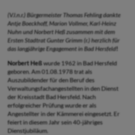
(V.l.n.r.) Bürgermeister Thomas Fehling dankte
Antje Boeckhoff, Marion Vollmer, Karl-Heinz
Nuhn und Norbert Heß zusammen mit dem
Ersten Stadtrat Gunter Grimm (r.) herzlich für
das langjährige Engagement in Bad Hersfeld
!
Norbert Heß
wurde 1962 in Bad Hersfeld
geboren. Am 01.08.1978 trat als
Auszubildender für den Beruf des
Verwaltungsfachangestellten in den Dienst
der Kreisstadt Bad Hersfeld. Nach
erfolgreicher Prüfung wurde er als
Angestellter in der Kämmerei eingesetzt. Er
feiert in diesem Jahr sein 40-jähriges
Dienstjubiläum.