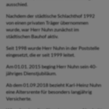
ausschied.
Nachdem der städtische Schlachthof 1992
von einen privaten Träger übernommen
wurde, war Herr Nuhn zunächst im
städtischen Bauhof aktiv.
Seit 1998 wurde Herr Nuhn in der Poststelle
eingesetzt, die er seit 1999 leitet.
Am 01.01. 2015 beging Herr Nuhn sein 40-
jähriges Dienstjubiläum.
Ab dem 01.09.2018 bezieht Karl-Heinz Nuhn
eine Altersrente für besonders langjährig
Versicherte.