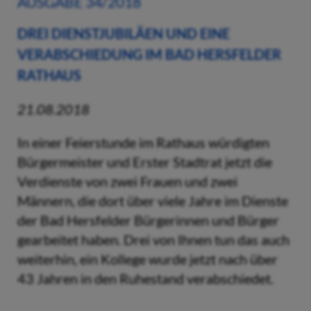
AUSGABE 34/2018
DREI DIENSTJUBILÄEN UND EINE
VERABSCHIEDUNG IM BAD HERSFELDER
RATHAUS
21.08.2018
In einer Feierstunde im Rathaus würdigten
Bürgermeister und Erster Stadtrat jetzt die
Verdienste von zwei Frauen und zwei
Männern, die dort über viele Jahre im Dienste
der Bad Hersfelder Bürgerinnen und Bürger
gearbeitet haben. Drei von Ihnen tun das auch
weiterhin, ein Kollege wurde jetzt nach über
43 Jahren in den Ruhestand verabschiedet.