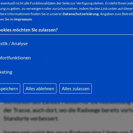
eventuell nicht alle Funktionalitäten der Seite zur Verfügung stehen. Es steht Ihnen jede
ng zu geben, zu verweigern oder zurückzuziehen, indem Sie den Link unten auf dieser
Der Haunetalradweg verbindet erstmals durchgehe
tere Informationen finden Sie in unserer
Datenschutzerklärung
. Angaben zum Betreib
en Sie im
Impressum
.
Rhön mit Waldhessen. Unter anderem treffen der 
Kegelspielradweg, der Radweg Hünfeld-Schlitz und
okies möchten Sie zulassen?
Trasse, die nun abseits viel befahrener Straßen d
istik / Analyse
auch für Familien geeignet ist.
fortfunktionen
Nach Angaben der Geschäftsführerin der Touristi
Kegelspiel, Christine Jecker, ist damit eine große
keting
Gäste endlich geschlossen worden. Während in d
wenig befahrene asphaltierte Wirtschaftswege ge
speichern
Alles ablehnen
Alles zulassen
in Künzell und in den nördlichen Kommunen auch n
Richtlinien des Landes Hessen für die Ausweisung 
der Trasse, auch dort, wo die Radwege bereits vor
Standorte verbessert.
Insgesamt weist der neue Radweg eine Länge von 54