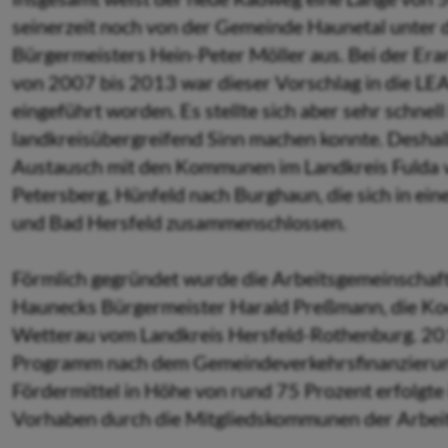
seinerzeit noch von der Gemeinde Haunetal unter
Bürgermeisters Hein-Peter Möller aus. Bei der Er
von 2007 bis 2013 war dieser Vorschlag in die 
eingeführt worden. Es stellte sich aber sehr schnell
landkreisübergreifend Sinn machen konnte. Deshal
Austausch mit den Kommunen im Landkreis Fulda v
Petersberg, Hünfeld nach Burghaun, die sich in ei
und Bad Hersfeld zusammenschlossen.
Förmlich gegründet wurde die Arbeitsgemeinschaf
Haunecks Bürgermeister Harald Preßmann, die Koo
Wetterau vom Landkreis Hersfeld-Rothenburg. 201
Programm nach dem Gemeindeverkehrsfinanzierung
Fördermittel in Höhe von rund 75 Prozent erfolgte 
Vorhaben durch die Mitgliedskommunen der Arbei