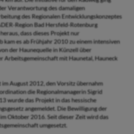
 der Verantwortung des damaligen
arbeitung des Regionalen Entwicklungskonzeptes
LEADER-Region Bad Hersfeld-Rotenburg
 heraus, dass dieses Projekt nur
b kam es ab Frühjahr 2010 zu einem intensiven
on der Haunequelle in Künzell über
ner Arbeitsgemeinschaft mit Haunetal, Hauneck
t im August 2012, den Vorsitz übernahm
rdination die Regionalmanagerin Sigrid
3 wurde das Projekt in das hessische
sgesetz angemeldet. Die Bewilligung der
im Oktober 2016. Seit dieser Zeit wird das
tsgemeinschaft umgesetzt.