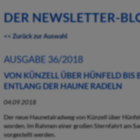
DER NEWSLETTER-BL
<< Zurück zur Auswahl
AUSGABE 36/2018
VON KÜNZELL ÜBER HÜNFELD BIS 
ENTLANG DER HAUNE RADELN
04.09.2018
Der neue Haunetalradweg von Künzell über Hünfeld b
worden. Im Rahmen einer großen Sternfahrt am Sams
vorgestellt werden.