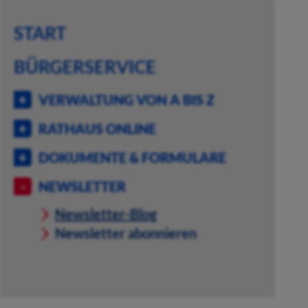
START
BÜRGERSERVICE
VERWALTUNG VON A BIS Z
RATHAUS ONLINE
DOKUMENTE & FORMULARE
NEWSLETTER
Newsletter-Blog
Newsletter abonnieren