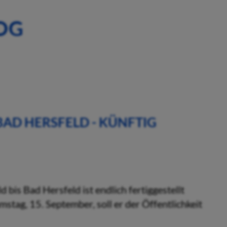
OG
BAD HERSFELD - KÜNFTIG
is Bad Hersfeld ist endlich fertiggestellt
tag, 15. September, soll er der Öffentlichkeit