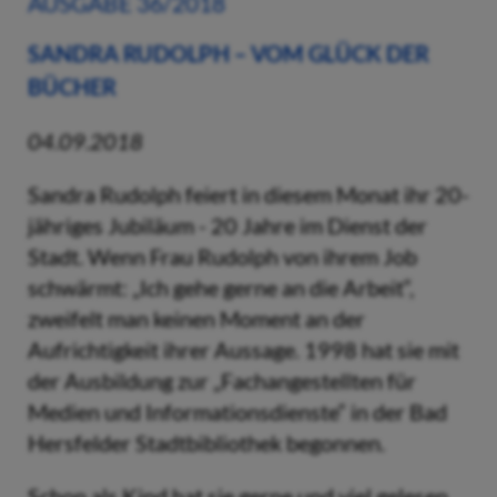
AUSGABE 36/2018
SANDRA RUDOLPH – VOM GLÜCK DER
BÜCHER
04.09.2018
Sandra Rudolph feiert in diesem Monat ihr 20-
jähriges Jubiläum - 20 Jahre im Dienst der
Stadt. Wenn Frau Rudolph von ihrem Job
schwärmt: „Ich gehe gerne an die Arbeit“,
zweifelt man keinen Moment an der
Aufrichtigkeit ihrer Aussage. 1998 hat sie mit
der Ausbildung zur „Fachangestellten für
Medien und Informationsdienste“ in der Bad
Hersfelder Stadtbibliothek begonnen.
Schon als Kind hat sie gerne und viel gelesen.