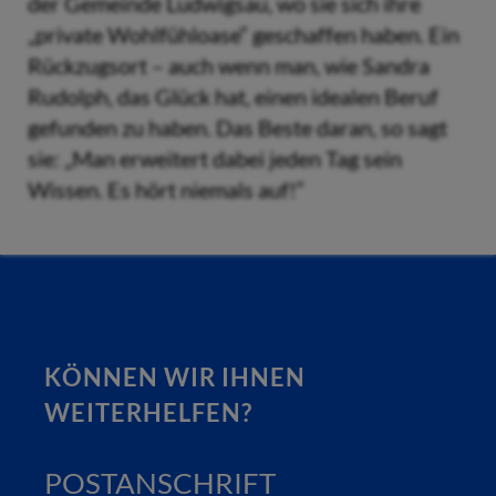
der Gemeinde Ludwigsau, wo sie sich ihre
„private Wohlfühloase“ geschaffen haben. Ein
Rückzugsort – auch wenn man, wie Sandra
Rudolph, das Glück hat, einen idealen Beruf
gefunden zu haben. Das Beste daran, so sagt
sie: „Man erweitert dabei jeden Tag sein
Wissen. Es hört niemals auf!“
KÖNNEN WIR IHNEN
WEITERHELFEN?
POSTANSCHRIFT