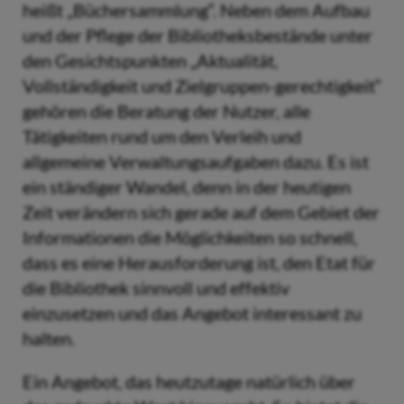
heißt „Büchersammlung“. Neben dem Aufbau
und der Pflege der Bibliotheksbestände unter
den Gesichtspunkten „Aktualität,
Vollständigkeit und Zielgruppen-gerechtigkeit“
gehören die Beratung der Nutzer, alle
Tätigkeiten rund um den Verleih und
allgemeine Verwaltungsaufgaben dazu. Es ist
ein ständiger Wandel, denn in der heutigen
Zeit verändern sich gerade auf dem Gebiet der
Informationen die Möglichkeiten so schnell,
dass es eine Herausforderung ist, den Etat für
die Bibliothek sinnvoll und effektiv
einzusetzen und das Angebot interessant zu
halten.
Ein Angebot, das heutzutage natürlich über