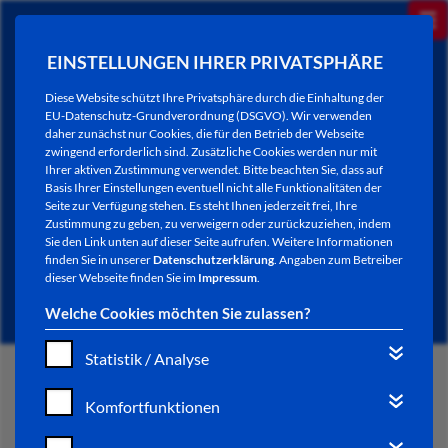
EINSTELLUNGEN IHRER PRIVATSPHÄRE
Diese Website schützt Ihre Privatsphäre durch die Einhaltung der
EU-Datenschutz-Grundverordnung (DSGVO). Wir verwenden
daher zunächst nur Cookies, die für den Betrieb der Webseite
zwingend erforderlich sind. Zusätzliche Cookies werden nur mit
Ihrer aktiven Zustimmung verwendet. Bitte beachten Sie, dass auf
Basis Ihrer Einstellungen eventuell nicht alle Funktionalitäten der
Seite zur Verfügung stehen. Es steht Ihnen jederzeit frei, Ihre
Zustimmung zu geben, zu verweigern oder zurückzuziehen, indem
Sie den Link unten auf dieser Seite aufrufen. Weitere Informationen
NEWSLETTER / CITY LETTER
finden Sie in unserer
Datenschutzerklärung
. Angaben zum Betreiber
dieser Webseite finden Sie im
Impressum
.
Welche Cookies möchten Sie zulassen?
Statistik / Analyse
START
Komfortfunktionen
BÜRGERSERVICE