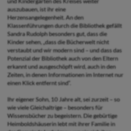
und Kindergärten des Kreises weiter
auszubauen, ist ihr eine
Herzensangelegenheit. An den
Klassenführungen durch die Bibliothek gefällt
Sandra Rudolph besonders gut, dass die
Kinder sehen, „dass die Bücherwelt nicht
verstaubt und wir modern sind – und dass das
Potenzial der Bibliothek auch von den Eltern
erkannt und ausgeschöpft wird, auch in den
Zeiten, in denen Informationen im Internet nur
einen Klick entfernt sind“.
Ihr eigener Sohn, 10 Jahre alt, sei zurzeit – so
wie viele Gleichaltrige – besonders für
Wissensbücher zu begeistern. Die gebürtige
Heimboldshäuserin lebt mit ihrer Familie in