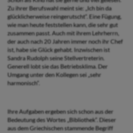
Zu ihrer Berufswahl meint sie: „Ich bin da
glücklicherweise reingerutscht“. Eine Fügung,
wie man heute feststellen kann, die sehr gut
zusammen passt. Auch mit ihrem Lehrherrn,
der auch nach 20 Jahren immer noch ihr Chef
ist, habe sie Glück gehabt. Inzwischen ist
Sandra Rudolph seine Stellvertreterin.
Generell lobt sie das Betriebsklima. Der
Umgang unter den Kollegen sei „sehr
harmonisch“.
Ihre Aufgaben ergeben sich schon aus der
Bedeutung des Wortes „Bibliothek“. Dieser
aus dem Griechischen stammende Begriff