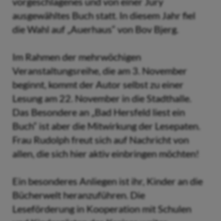
vorgeschlagenes und von einer Jury
ausgewähltes Buch statt. In diesem Jahr fiel
die Wahl auf „Auerhaus“ von Bov Bjerg.
Im Rahmen der mehrwöchigen
Veranstaltungsreihe, die am 3. November
beginnt, kommt der Autor selbst zu einer
Lesung am 22. November in die Stadthalle.
Das Besondere an „Bad Hersfeld liest ein
Buch“ ist aber die Mitwirkung der Lesepaten.
Frau Rudolph freut sich auf Nachricht von
allen, die sich hier aktiv einbringen möchten!
Ein besonderes Anliegen ist ihr, Kinder an die
Bücherwelt heranzuführen. Die
Leseförderung in Kooperation mit Schulen