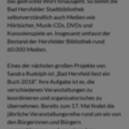
das gedruckte Wort hinausgeht. So bietet die
Bad Hersfelder Stadtbibliothek
selbstverständlich auch Medien wie
Hörbücher, Musik-CDs, DVDs und
Konsolenspiele an. Insgesamt umfasst der
Bestand der Hersfelder Bibliothek rund
60.000 Medien.
Eines der nächsten großen Projekte von
Sandra Rudolph ist „Bad Hersfeld liest ein
Buch 2018“. Ihre Aufgabe ist es, die
verschiedenen Veranstaltungen zu
koordinieren und organisatorisches zu
übernehmen. Bereits zum 17. Mal findet die
jährliche Veranstaltungsreihe rund um ein von
den Bürgerinnen und Bürgern