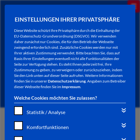
EINSTELLUNGEN IHRER PRIVATSPHÄRE
Diese Website schützt Ihre Privatsphäre durch die Einhaltung der
EU-Datenschutz-Grundverordnung (DSGVO). Wir verwenden
daher zunächst nur Cookies, die für den Betrieb der Webseite
zwingend erforderlich sind. Zusätzliche Cookies werden nur mit
Ihrer aktiven Zustimmung verwendet. Bitte beachten Sie, dass auf
Basis Ihrer Einstellungen eventuell nicht alle Funktionalitäten der
Seite zur Verfügung stehen. Es steht Ihnen jederzeit frei, Ihre
Zustimmung zu geben, zu verweigern oder zurückzuziehen, indem
Sie den Link unten auf dieser Seite aufrufen. Weitere Informationen
NEWSLETTER / CITY LETTER
finden Sie in unserer
Datenschutzerklärung
. Angaben zum Betreiber
dieser Webseite finden Sie im
Impressum
.
Welche Cookies möchten Sie zulassen?
Statistik / Analyse
START
Komfortfunktionen
BÜRGERSERVICE