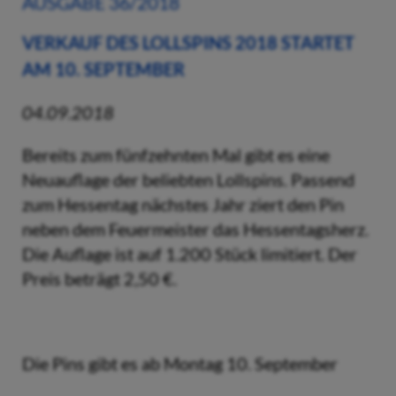
AUSGABE 36/2018
VERKAUF DES LOLLSPINS 2018 STARTET
AM 10. SEPTEMBER
04.09.2018
Bereits zum fünfzehnten Mal gibt es eine
Neuauflage der beliebten Lollspins. Passend
zum Hessentag nächstes Jahr ziert den Pin
neben dem Feuermeister das Hessentagsherz.
Die Auflage ist auf 1.200 Stück limitiert. Der
Preis beträgt 2,50 €.
Die Pins gibt es ab Montag 10. September