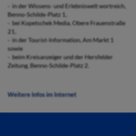
- in der Wissens- und Erlebniswelt wortreich,
Benno-Schilde-Platz 1,
- bei Kopetschek Media, Obere Frauenstraße
21,
- in der Tourist-Information, Am Markt 1
sowie
- beim Kreisanzeiger und der Hersfelder
Zeitung, Benno-Schilde-Platz 2.
Weitere Infos im Internet