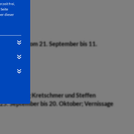
rzeit frei,
 Seite
er dieser
ie im Stift
vom 21. September bis 11.
30 Uhr
on Heinz-Jörg Kretschmer und Steffen
5. September bis 20. Oktober; Vernissage