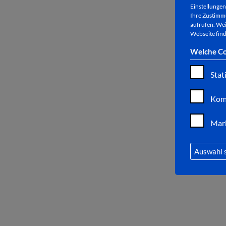
Einstellungen 
Ihre Zustimmu
aufrufen. Wei
Webseite find
Welche Co
Stat
Kom
Mar
Auswahl 