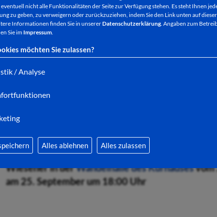
eventuell nicht alle Funktionalitäten der Seite zur Verfügung stehen. Es steht Ihnen jede
ng zu geben, zu verweigern oder zurückzuziehen, indem Sie den Link unten auf dieser
tere Informationen finden Sie in unserer
Datenschutzerklärung
. Angaben zum Betreib
en Sie im
Impressum
.
okies möchten Sie zulassen?
2. Ausstellung "Autism" von Arya Atti in der
Galer
istik / Analyse
November; Vernissage am 21. September um 18:
fortfunktionen
keting
speichern
Alles ablehnen
Alles zulassen
3. Ausstellung "Die Stiftsruine einmal anders" v
Wiesener in der
Wandelhalle des Kurhauses
vom 2
am 25. September um 18:00 Uhr