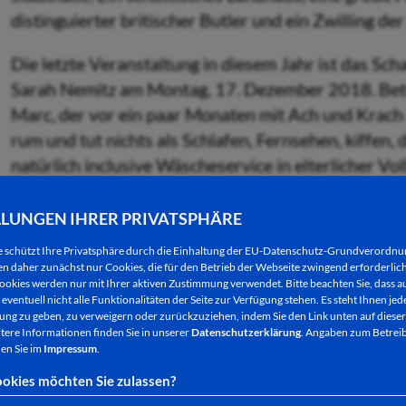
distinguierter britischer Butler und ein Zwilling de
Die letzte Veranstaltung in diesem Jahr ist das Sch
Sarah Nemitz am Montag, 17. Dezember 2018. Bett
Marc, der vor ein paar Monaten mit Ach und Krach 
rum und tut nichts als Schlafen, Fernsehen, kiffen,
natürlich inclusive Wäscheservice in elterlicher V
Ein außergewöhnlicher Theaterabend erwartet sie 
LLUNGEN IHRER PRIVATSPHÄRE
Hansi Kraus zeigen mit
LOVE LETTERS
die bezaube
e schützt Ihre Privatsphäre durch die Einhaltung der EU-Datenschutz-Grundverordn
frech, zuweilen aber auch gedämpft, zweiflerisch u
 daher zunächst nur Cookies, die für den Betrieb der Webseite zwingend erforderlich
ookies werden nur mit Ihrer aktiven Zustimmung verwendet. Bitte beachten Sie, dass au
Liebesgeschichten der Welt.
eventuell nicht alle Funktionalitäten der Seite zur Verfügung stehen. Es steht Ihnen jede
ng zu geben, zu verweigern oder zurückzuziehen, indem Sie den Link unten auf dieser
tere Informationen finden Sie in unserer
Datenschutzerklärung
. Angaben zum Betreib
Kopfüber ins Chaos!!! Mit geschliffenen Tabubrüc
en Sie im
Impressum
.
Programm HAPPY AUA
eine unabgewogene Auswah
okies möchten Sie zulassen?
Bewältigung unserer verstrahlten Existenz. Vor Ol