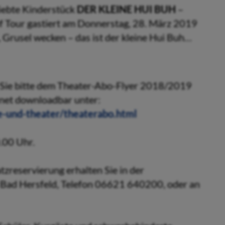
iebte Kinderstück
DER KLEINE HUI BUH
–
f Tour gastiert am Donnerstag, 28. März 2019
, Grusel wecken – das ist der kleine Hui Buh…
 Sie bitte dem Theater-Abo-Flyer 2018/2019
rnet downloadbar unter:
e-und-theater/theaterabo.html
.00 Uhr.
tzreservierung erhalten Sie in der
 Bad Hersfeld, Telefon 06621 640200, oder an