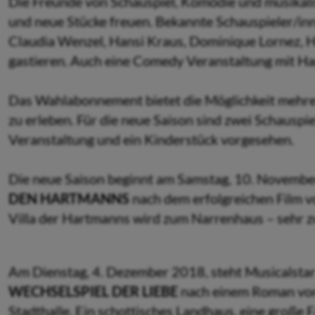
Die Freunde von Schauspiel, Komödie und musikal
und neue Stücke freuen. Bekannte Schauspieler/inn
Claudia Wenzel, Hansi Kraus, Dominique Lornez, He
gastieren. Auch eine Comedy Veranstaltung mit H
Das Wahlabonnement bietet die Möglichkeit mehre
zu erleben. Für die neue Saison sind zwei Schauspi
Veranstaltung und ein Kinderstück vorgesehen.
Die neue Saison beginnt am Samstag, 10. Novemb
DEN HARTMANNS
nach dem erfolgreichen Film 
Villa der Hartmanns wird zum Narrenhaus – sehr 
Am Dienstag, 4. Dezember 2018, steht Musicalstar
WECHSELSPIEL DER LIEBE
nach einem Roman von
Stadthalle. Ein schottisches Landhaus, eine große F