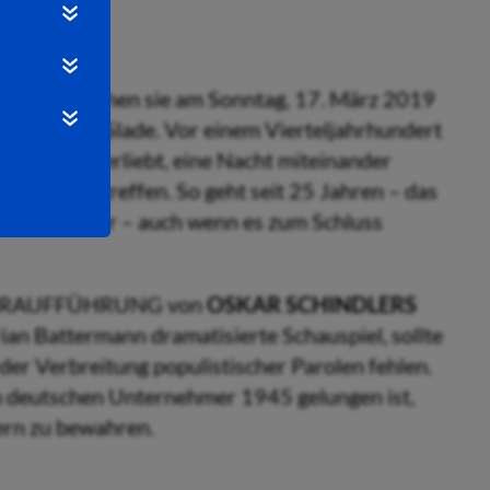
uterbach sehen sie am Sonntag, 17. März 2019
 Bernhard Slade. Vor einem Vierteljahrhundert
ineinander verliebt, eine Nacht miteinander
 wieder zu treffen. So geht seit 25 Jahren – das
hnlichen Paar – auch wenn es zum Schluss
WELTURAUFFÜHRUNG von
OSKAR SCHINDLERS
ian Battermann dramatisierte Schauspiel, sollte
der Verbreitung populistischer Parolen fehlen.
em deutschen Unternehmer 1945 gelungen ist,
ern zu bewahren.