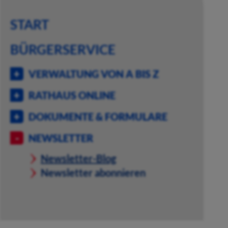
START
BÜRGERSERVICE
VERWALTUNG VON A BIS Z
RATHAUS ONLINE
DOKUMENTE & FORMULARE
NEWSLETTER
Newsletter-Blog
Newsletter abonnieren