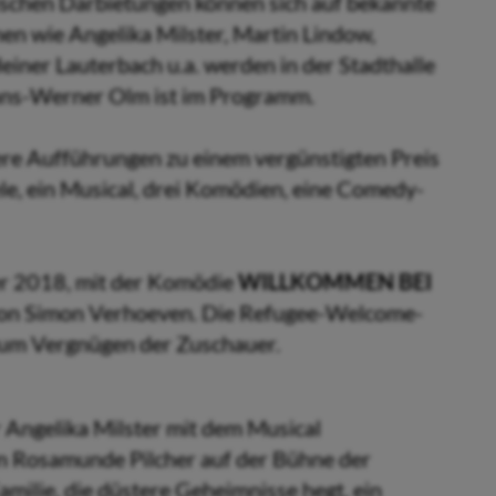
ischen Darbietungen können sich auf bekannte
en wie Angelika Milster, Martin Lindow,
iner Lauterbach u.a. werden in der Stadthalle
ans-Werner Olm ist im Programm.
re Aufführungen zu einem vergünstigten Preis
ele, ein Musical, drei Komödien, eine Comedy-
er 2018, mit der Komödie
WILLKOMMEN BEI
von Simon Verhoeven. Die Refugee-Welcome-
zum Vergnügen der Zuschauer.
 Angelika Milster mit dem Musical
 Rosamunde Pilcher auf der Bühne der
amilie, die düstere Geheimnisse hegt, ein