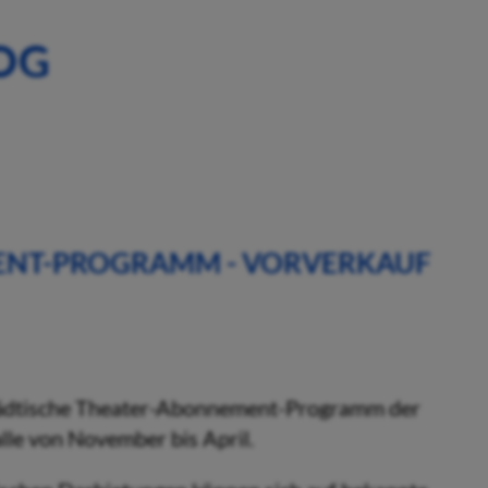
OG
ENT-PROGRAMM - VORVERKAUF
städtische Theater-Abonnement-Programm der
lle von November bis April.