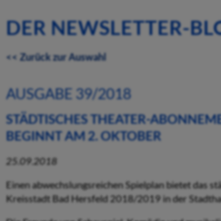
DER NEWSLETTER-BL
<< Zurück zur Auswahl
AUSGABE 39/2018
STÄDTISCHES THEATER-ABONNEM
BEGINNT AM 2. OKTOBER
25.09.2018
Einen abwechslungsreichen Spielplan bietet das 
Kreisstadt Bad Hersfeld 2018/2019 in der Stadtha