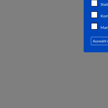
Stat
Kom
Mar
Auswahl 