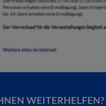
Die Preise liegen zwischen 17,00 und 27,00 Euro 
Personen erhalten eine Ermäßigung), beim Kindert
bis 14 Jahre erhalten eine Ermäßigung).
Der Vorverkauf für die Veranstaltungen beginnt 
Weitere Infos im Internet
HNEN WEITERHELFEN?