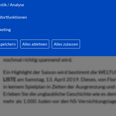
Stadthalle niemand sicher – nicht mal er selbst!
istik / Analyse
fortfunktionen
Dominique Lorenz und Heiner La
keting
in der Komödie
JAHRE SPÄTER, GLEICHE ZEIT
von
haben sie sich hier zum ersten Mal getroffen, sich 
speichern
Alles ablehnen
Alles zulassen
verbracht und beschlossen, sich im Jahr darauf hier
Publikum lebt, leidet und lacht mit diesem ungewö
nochmal richtig spannend wird.
Ein Highlight der Saison wird bestimmt die 
LISTE
am Samstag, 13. April 2019. Dieses, von Flor
in keinem Spielplan in Zeiten der Ausgrenzung und 
Erleben Sie die unglaubliche Geschichte wie es d
mehr als 1.000 Juden vor den NS-Vernichtungslag