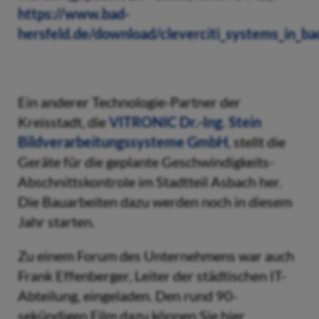
https://www.bad-
hersfeld.de/download/cleverciti_systems_in_bad
Ein anderer Technologie-Partner der
Kreisstadt, die
VITRONIC Dr.-Ing. Stein
Bildverarbeitungssysteme GmbH
, stellt die
Geräte für die geplante Geschwindigkeits-
Abschnittskontrole im Stadtteil Asbach her.
Die Bauarbeiten dazu werden noch in diesem
Jahr starten.
Zu einem Forum des Unternehmens war auch
Frank Effenberger, Leiter der städtischen IT-
Abteilung, eingeladen. Den rund 90-
sekündigen Film dazu können Sie hier