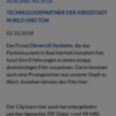
AUSGABE 40/2018
TECHNOLOGIEPARTNER DER KREISSTADT
IN BILD UND TON
02.10.2018
Die Firma
Cleverciti Systems
, die das
Parkleitsystem in Bad Herfeld installiert hat,
fasst ihre Erfahrungen in einem knapp
dreiminütigen Film zusammen. Darin kommen
auch eine Protagonisten aus unserer Stadt zu
Wort. Ansehen können den Film hier:
Der Clip kann hier auch heruntergeladen
werden (gepackte ZIP-Datei, rund 98 MB):