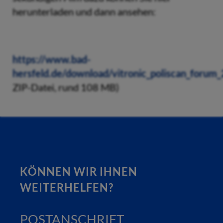
herunterladen und dann ansehen:
https://www.bad-
hersfeld.de/download/vitronic_poliscan_forum_
ZIP-Datei, rund 108 MB)
KÖNNEN WIR IHNEN
WEITERHELFEN?
POSTANSCHRIFT