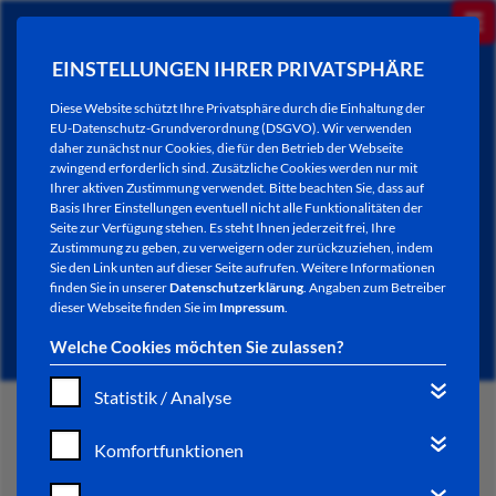
EINSTELLUNGEN IHRER PRIVATSPHÄRE
Diese Website schützt Ihre Privatsphäre durch die Einhaltung der
EU-Datenschutz-Grundverordnung (DSGVO). Wir verwenden
daher zunächst nur Cookies, die für den Betrieb der Webseite
zwingend erforderlich sind. Zusätzliche Cookies werden nur mit
Ihrer aktiven Zustimmung verwendet. Bitte beachten Sie, dass auf
Basis Ihrer Einstellungen eventuell nicht alle Funktionalitäten der
Seite zur Verfügung stehen. Es steht Ihnen jederzeit frei, Ihre
Zustimmung zu geben, zu verweigern oder zurückzuziehen, indem
Sie den Link unten auf dieser Seite aufrufen. Weitere Informationen
NEWSLETTER / CITY LETTER
finden Sie in unserer
Datenschutzerklärung
. Angaben zum Betreiber
dieser Webseite finden Sie im
Impressum
.
Welche Cookies möchten Sie zulassen?
Statistik / Analyse
START
Komfortfunktionen
BÜRGERSERVICE