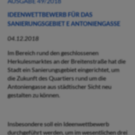
AUSGABE 49/2018
IDEENWETTBEWERB FÜR DAS
SANIERUNGSGEBIET E ANTONIENGASSE
04.12.2018
Im Bereich rund den geschlossenen
Herkulesmarktes an der Breitenstraße hat die
Stadt ein Sanierungsgebiet eingerichtet, um
die Zukunft des Quartiers rund um die
Antoniengasse aus städtischer Sicht neu
gestalten zu können.
Insbesondere soll ein Ideenwettbewerb
durchgeführt werden, um im wesentlichen drei