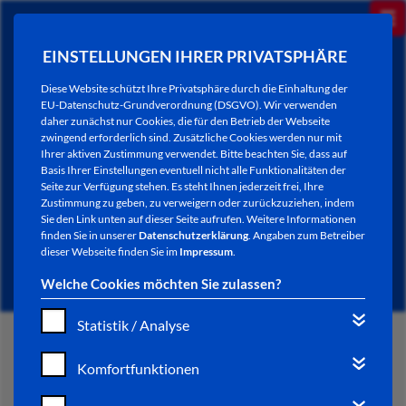
EINSTELLUNGEN IHRER PRIVATSPHÄRE
Diese Website schützt Ihre Privatsphäre durch die Einhaltung der
EU-Datenschutz-Grundverordnung (DSGVO). Wir verwenden
daher zunächst nur Cookies, die für den Betrieb der Webseite
zwingend erforderlich sind. Zusätzliche Cookies werden nur mit
Ihrer aktiven Zustimmung verwendet. Bitte beachten Sie, dass auf
Basis Ihrer Einstellungen eventuell nicht alle Funktionalitäten der
Seite zur Verfügung stehen. Es steht Ihnen jederzeit frei, Ihre
Zustimmung zu geben, zu verweigern oder zurückzuziehen, indem
Sie den Link unten auf dieser Seite aufrufen. Weitere Informationen
NEWSLETTER / CITY LETTER
finden Sie in unserer
Datenschutzerklärung
. Angaben zum Betreiber
dieser Webseite finden Sie im
Impressum
.
Welche Cookies möchten Sie zulassen?
Statistik / Analyse
START
Komfortfunktionen
BÜRGERSERVICE