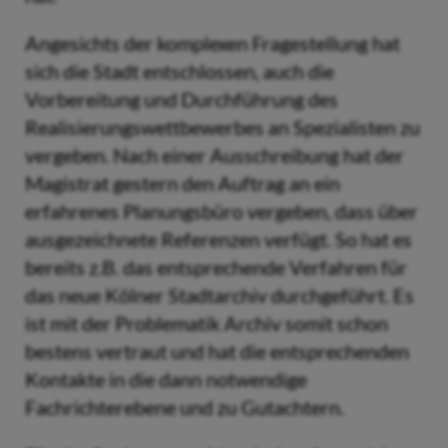
Angesichts der komplexen Fragestellung hat
sich die Stadt entschlossen, auch die
Vorbereitung und Durchführung des
Realisierungswettbewerbes an Spezialisten zu
vergeben. Nach einer Ausschreibung hat der
Magistrat gestern den Auftrag an ein
erfahrenes Planungsbüro vergeben, dass über
ausgezeichnete Referenzen verfügt. So hat es
bereits z.B. das entsprechende Verfahren für
das neue Kölner Stadtarchiv durchgeführt. Es
ist mit der Problematik Archiv somit schon
bestens vertraut und hat die entsprechenden
Kontakte in die dann notwendige
Fachrichterebene und zu Gutachtern.