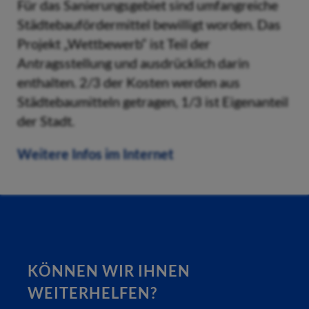
Für das Sanierungsgebiet sind umfangreiche
Städtebaufördermittel bewilligt worden. Das
Projekt „Wettbewerb“ ist Teil der
Antragsstellung und ausdrücklich darin
enthalten. 2/3 der Kosten werden aus
Städtebaumitteln getragen, 1/3 ist Eigenanteil
der Stadt.
Weitere Infos im Internet
KÖNNEN WIR IHNEN
WEITERHELFEN?