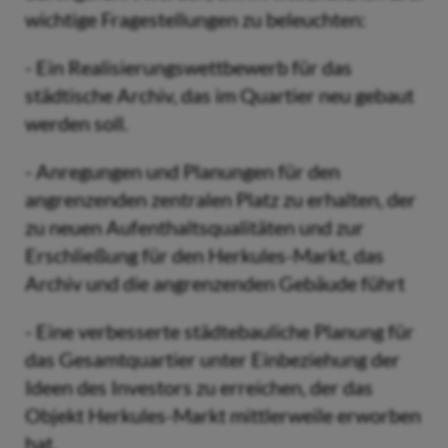
wichtige Fragestellungen zu beleuchten:
- Ein Realisierungswettbewerb für das
städtische Archiv, das im Quartier neu gebaut
werden soll.
- Anregungen und Planungen für den
angrenzenden zentralen Platz zu erhalten, der
zu neuen Aufenthaltsqualitäten und zur
Erschließung für den Herkules-Markt, das
Archiv und die angrenzenden Gebäude führt
- Eine verbesserte städtebauliche Planung für
das Gesamtquartier unter Einbeziehung der
Ideen des Investors zu erreichen, der das
Objekt Herkules-Markt mittlerweile erworben
hat.