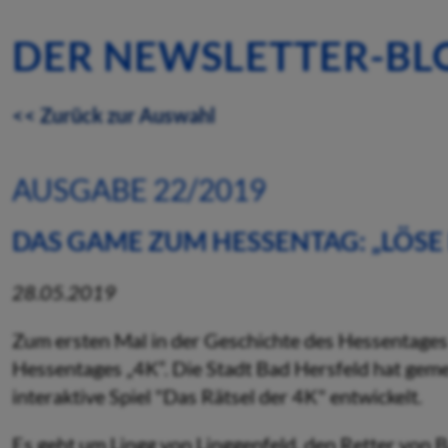
DER NEWSLETTER-BL
<< Zurück zur Auswahl
AUSGABE 22/2019
DAS GAME ZUM HESSENTAG: „LÖSE 
28.05.2019
Zum ersten Mal in der Geschichte des Hessentages 
Hessentages „4K“. Die Stadt Bad Hersfeld hat ge
interaktive Spiel "Das Rätsel der 4K" entwickelt.
Es geht um Lingg von Linggenfeld, den Retter von 