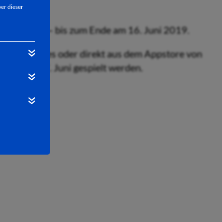
er dieser
i verfügbar – bis zum Ende am 16. Juni 2019.
die QR-Codes oder direkt aus dem Appstore von
nd ab dem 7. Juni gespielt werden.