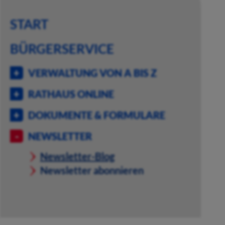
START
BÜRGERSERVICE
VERWALTUNG VON A BIS Z
RATHAUS ONLINE
DOKUMENTE & FORMULARE
NEWSLETTER
Newsletter-Blog
Newsletter abonnieren