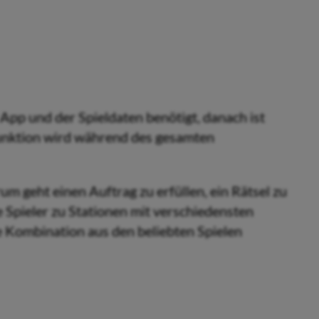
App und der Spieldaten benötigt, danach ist
Funktion wird während des gesamten
m geht einen Auftrag zu erfüllen, ein Rätsel zu
e Spieler zu Stationen mit verschiedensten
ne Kombination aus den beliebten Spielen