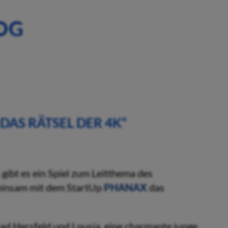
OG
DAS RÄTSEL DER 4K“
gibt es ein Spiel zum Leitthema des
meinsam mit dem StartUp
PHANAX
das
Bad Hersfeld und Lousia, eine charmante junge