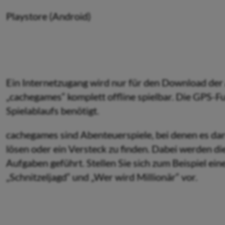
Playstore (Android)
Ein Internetzugang wird nur für den Download der 
„cachegames“ komplett offline spielbar. Die GPS-
Spielablaufs benötigt.
cachegames sind Abenteuerspiele, bei denen es daru
lösen oder ein Versteck zu finden. Dabei werden di
Aufgaben geführt. Stellen Sie sich zum Beispiel ei
„Schnitzeljagd“ und „Wer wird Millionär“ vor.