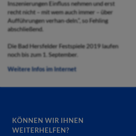
Inszenierungen Einfluss nehmen und erst
recht nicht – mit wem auch immer – über
Aufführungen verhan-deln.“, so Fehling
abschließend.
Die Bad Hersfelder Festspiele 2019 laufen
noch bis zum 1. September.
Weitere Infos im Internet
KÖNNEN WIR IHNEN
WEITERHELFEN?