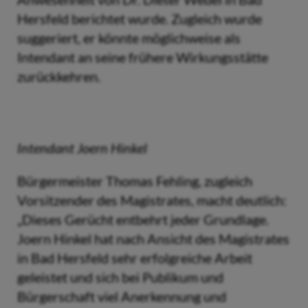
Hersfeld berichtet wurde. Zugleich wurde
suggeriert, er könnte möglichweise als
Intendant an seine frühere Wirkungsstätte
zurückkehren.
Intendant Joern Hinkel
Bürgermeister Thomas Fehling, zugleich
Vorsitzender des Magistrates, macht deutlich:
„Dieses Gerücht entbehrt jeder Grundlage.
Joern Hinkel hat nach Ansicht des Magistrates
in Bad Hersfeld sehr erfolgreiche Arbeit
geleistet und sich bei Publikum und
Bürgerschaft viel Anerkennung und