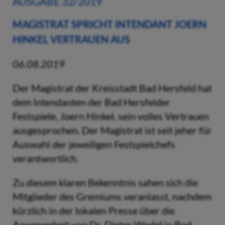
AUSGABE 32/2019
MAGISTRAT SPRICHT INTENDANT JOERN
HINKEL VERTRAUEN AUS
06.08.2019
Der Magistrat der Kreisstadt Bad Hersfeld hat
dem Intendanten der Bad Hersfelder
Festspiele, Joern Hinkel, sein volles Vertrauen
ausgesprochen. Der Magistrat ist seit jeher für
Auswahl der jeweiligen Festspielchefs
verantwortlich.
Zu diesem klaren Bekenntnis sahen sich die
Mitglieder des Gremiums veranlasst, nachdem
kürzlich in der lokalen Presse über die
Anwesenheit von Dr. Dieter Wedel in Bad