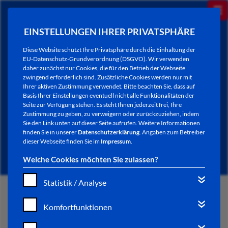
EINSTELLUNGEN IHRER PRIVATSPHÄRE
Diese Website schützt Ihre Privatsphäre durch die Einhaltung der
EU-Datenschutz-Grundverordnung (DSGVO). Wir verwenden
daher zunächst nur Cookies, die für den Betrieb der Webseite
zwingend erforderlich sind. Zusätzliche Cookies werden nur mit
Ihrer aktiven Zustimmung verwendet. Bitte beachten Sie, dass auf
Basis Ihrer Einstellungen eventuell nicht alle Funktionalitäten der
Seite zur Verfügung stehen. Es steht Ihnen jederzeit frei, Ihre
Zustimmung zu geben, zu verweigern oder zurückzuziehen, indem
Sie den Link unten auf dieser Seite aufrufen. Weitere Informationen
NEWSLETTER / CITY LETTER
finden Sie in unserer
Datenschutzerklärung
. Angaben zum Betreiber
dieser Webseite finden Sie im
Impressum
.
Welche Cookies möchten Sie zulassen?
Statistik / Analyse
START
Komfortfunktionen
BÜRGERSERVICE