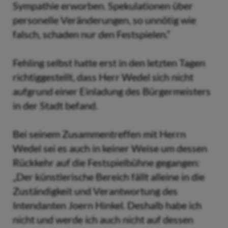
Sympathie erworben. Spekulationen über
personelle Veränderungen, so unnötig wie
falsch, schaden nur den Festspielen.“
Fehling selbst hatte erst in den letzten Tagen
richtiggestellt, dass Herr Wedel sich nicht
aufgrund einer Einladung des Bürgermeisters
in der Stadt befand.
Bei seinem Zusammentreffen mit Herrn
Wedel sei es auch in keiner Weise um dessen
Rückkehr auf die Festspielbühne gegangen:
„Der künstlerische Bereich fällt alleine in die
Zuständigkeit und Verantwortung des
Intendanten Joern Hinkel. Deshalb habe ich
nicht und werde ich auch nicht auf dessen