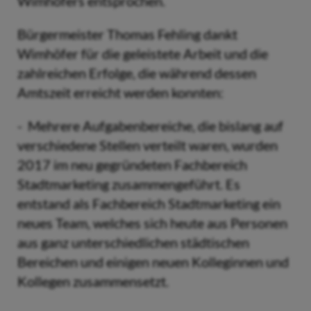
Wimhöfers entsprochen.
Bürgermeister Thomas Fehling dankt
Wimhöfer für die geleistete Arbeit und die
zahlreichen Erfolge, die während dessen
Amtszeit erreicht werden konnten:
- Mehrere Aufgabenbereiche, die bislang auf
verschiedene Stellen verteilt waren, wurden
2017 im neu gegründeten Fachbereich
Stadtmarketing zusammengeführt. Es
entstand als Fachbereich Stadtmarketing ein
neues Team, welches sich heute aus Personen
aus ganz unterschiedlichen städtischen
Bereichen und einigen neuen Kolleginnen und
Kollegen zusammensetzt.