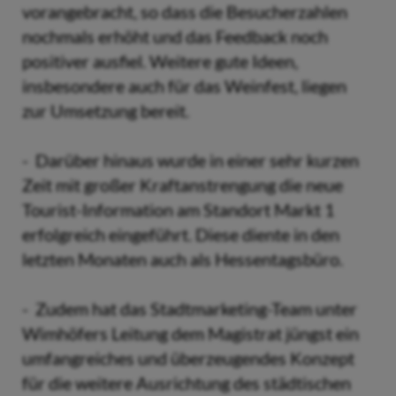
vorangebracht, so dass die Besucherzahlen
nochmals erhöht und das Feedback noch
positiver ausfiel. Weitere gute Ideen,
insbesondere auch für das Weinfest, liegen
zur Umsetzung bereit.
- Darüber hinaus wurde in einer sehr kurzen
Zeit mit großer Kraftanstrengung die neue
Tourist-Information am Standort Markt 1
erfolgreich eingeführt. Diese diente in den
letzten Monaten auch als Hessentagsbüro.
- Zudem hat das Stadtmarketing-Team unter
Wimhöfers Leitung dem Magistrat jüngst ein
umfangreiches und überzeugendes Konzept
für die weitere Ausrichtung des städtischen