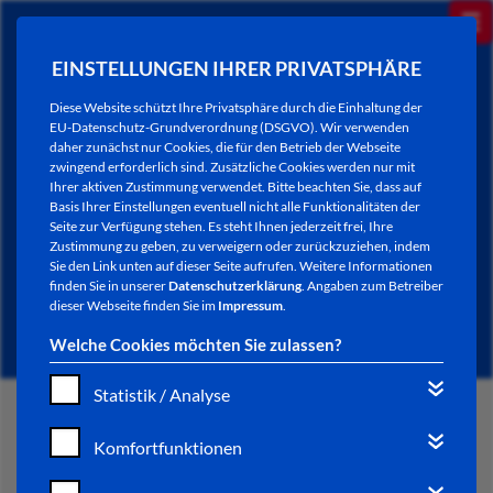
EINSTELLUNGEN IHRER PRIVATSPHÄRE
Diese Website schützt Ihre Privatsphäre durch die Einhaltung der
EU-Datenschutz-Grundverordnung (DSGVO). Wir verwenden
daher zunächst nur Cookies, die für den Betrieb der Webseite
zwingend erforderlich sind. Zusätzliche Cookies werden nur mit
Ihrer aktiven Zustimmung verwendet. Bitte beachten Sie, dass auf
Basis Ihrer Einstellungen eventuell nicht alle Funktionalitäten der
Seite zur Verfügung stehen. Es steht Ihnen jederzeit frei, Ihre
Zustimmung zu geben, zu verweigern oder zurückzuziehen, indem
Sie den Link unten auf dieser Seite aufrufen. Weitere Informationen
NEWSLETTER / CITY LETTER
finden Sie in unserer
Datenschutzerklärung
. Angaben zum Betreiber
dieser Webseite finden Sie im
Impressum
.
Welche Cookies möchten Sie zulassen?
Statistik / Analyse
START
Komfortfunktionen
BÜRGERSERVICE