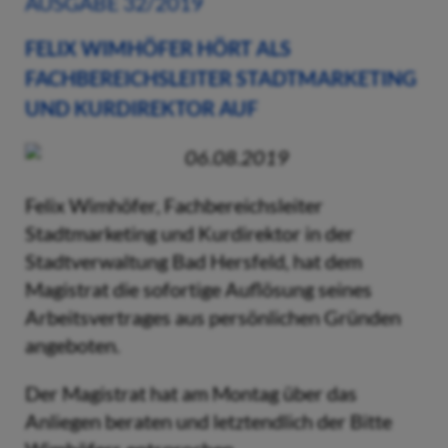
AUSGABE 32/2019
FELIX WIMHÖFER HÖRT ALS
FACHBEREICHSLEITER STADTMARKETING
UND KURDIREKTOR AUF
06.08.2019
Felix Wimhöfer, Fachbereichsleiter
Stadtmarketing und Kurdirektor in der
Stadtverwaltung Bad Hersfeld, hat dem
Magistrat die sofortige Auflösung seines
Arbeitsvertrages aus persönlichen Gründen
angeboten.
Der Magistrat hat am Montag über das
Anliegen beraten und letztendlich der Bitte