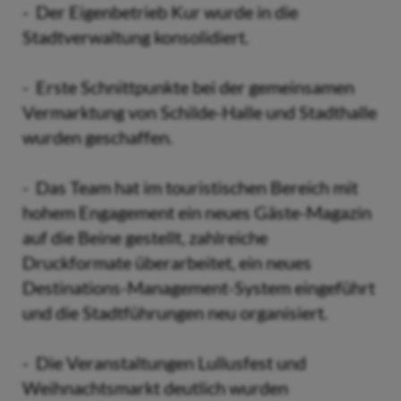
- Der Eigenbetrieb Kur wurde in die
Stadtverwaltung konsolidiert.
- Erste Schnittpunkte bei der gemeinsamen
Vermarktung von Schilde-Halle und Stadthalle
wurden geschaffen.
- Das Team hat im touristischen Bereich mit
hohem Engagement ein neues Gäste-Magazin
auf die Beine gestellt, zahlreiche
Druckformate überarbeitet, ein neues
Destinations-Management-System eingeführt
und die Stadtführungen neu organisiert.
- Die Veranstaltungen Lullusfest und
Weihnachtsmarkt deutlich wurden