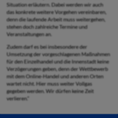
Situation erläutern. Dabei werden wir auch
das konkrete weitere Vorgehen vereinbaren,
denn die laufende Arbeit muss weitergehen,
stehen doch zahlreiche Termine und
Veranstaltungen an.
Zudem darf es bei insbesondere der
Umsetzung der vorgeschlagenen Maßnahmen
für den Einzelhandel und die Innenstadt keine
Verzögerungen geben, denn der Wettbewerb
mit dem Online-Handel und anderen Orten
wartet nicht. Hier muss weiter Vollgas
gegeben werden. Wir dürfen keine Zeit
verlieren.“