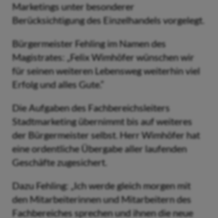
Marketings unter besonderer
Berücksichtigung des Einzelhandels vorgelegt.
Bürgermeister Fehling im Namen des
Magistrates: „Felix Wimhöfer wünschen wir
für seinen weiteren Lebensweg weiterhin viel
Erfolg und alles Gute.“
Die Aufgaben des Fachbereichsleiters
Stadtmarketing übernimmt bis auf weiteres
der Bürgermeister selbst. Herr Wimhöfer hat
eine ordentliche Übergabe aller laufenden
Geschäfte zugesichert.
Dazu Fehling: „Ich werde gleich morgen mit
den Mitarbeiterinnen und Mitarbeitern des
Fachbereiches sprechen und ihnen die neue