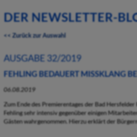
DER NEWSLETTER-BL
<< Zurück zur Auswahl
AUSGABE 32/2019
FEHLING BEDAUERT MISSKLANG BE
06.08.2019
Zum Ende des Premierentages der Bad Hersfelder F
Fehling sehr intensiv gegenüber einigen Mitarbeit
Gästen wahrgenommen. Hierzu erklärt der Bürgerm