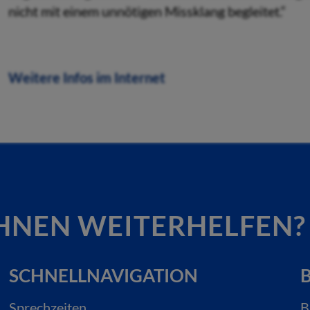
nicht mit einem unnötigen Missklang begleitet.“
Weitere Infos im Internet
HNEN WEITERHELFEN?
SCHNELLNAVIGATION
B
Sprechzeiten
B