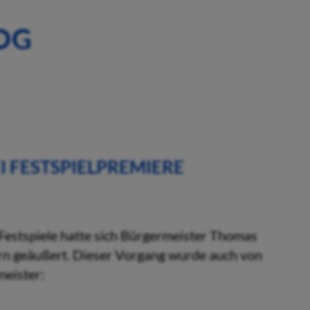
OG
I FESTSPIELPREMIERE
estspiele hatte sich Bürgermeister Thomas
ern geäußert. Dieser Vorgang wurde auch von
eister: