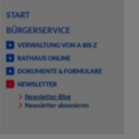
START
BÜRGERSERVICE
VERWALTUNG VON A BIS Z
RATHAUS ONLINE
DOKUMENTE & FORMULARE
NEWSLETTER
Newsletter-Blog
Newsletter abonnieren