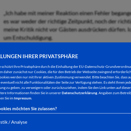
„Ich habe mit meiner Reaktion einen Fehler begang
es war weder der richtige Zeitpunkt, noch der richti
meine Kritik nicht vor Gästen ausdrücken dürfen. Ic
um Entschuldigung.
Aus meiner Sicht hatte sich über den ganzen Premi
LLUNGEN IHRER PRIVATSPHÄRE
den verschiedensten Stellen hingezogen, die am En
e schützt Ihre Privatsphäre durch die Einhaltung der EU-Datenschutz-Grundverordn
 daher zunächst nur Cookies, die für den Betrieb der Webseite zwingend erforderlich
ookies werden nur mit Ihrer aktiven Zustimmung verwendet. Bitte beachten Sie, dass au
Ich weiß, dass das Team bei den Festspielen grundsä
eventuell nicht alle Funktionalitäten der Seite zur Verfügung stehen. Es steht Ihnen jede
hatten sich, durch die besonders hohe Arbeitsbelas
ng zu geben, zu verweigern oder zurückzuziehen, indem Sie den Link unten auf dieser
tere Informationen finden Sie in unserer
Datenschutzerklärung
. Angaben zum Betreib
Übergangszeit vom Hessentag zur Festspielsaison,
en Sie im
Impressum
.
eingeschlichen, von denen jede einzelne erklärbar 
okies möchten Sie zulassen?
identifizierten Schwachstellen wurden glückliche
einige aber eben doch.
istik / Analyse