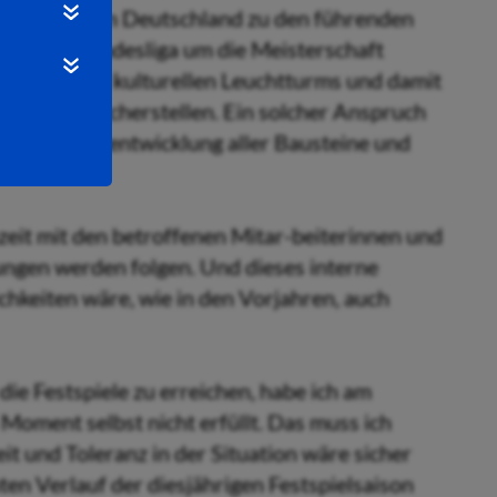
 Festspiele in Deutschland zu den führenden
ir in der Bundesliga um die Meisterschaft
pruch eines kulturellen Leuchtturms und damit
ukünftig sicherstellen. Ein solcher Anspruch
iche Weiterentwicklung aller Bausteine und
eit mit den betroffenen Mitar-beiterinnen und
ungen werden folgen. Und dieses interne
keiten wäre, wie in den Vorjahren, auch
ie Festspiele zu erreichen, habe ich am
Moment selbst nicht erfüllt. Das muss ich
it und Toleranz in der Situation wäre sicher
n Verlauf der diesjährigen Festspielsaison