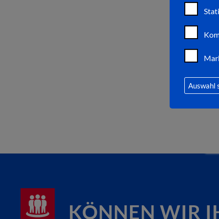
Stat
Kom
Mar
Auswahl 
KÖNNEN WIR I