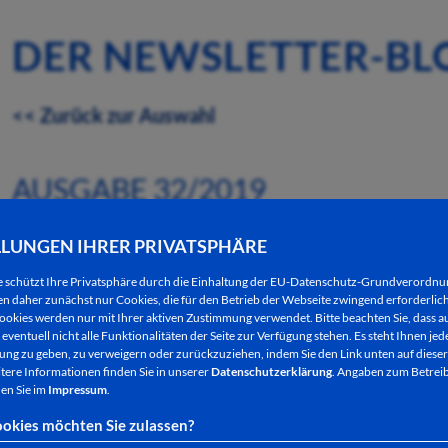
DER NEWSLETTER-BL
<< Zurück zur Auswahl
AUSGABE 32/2019
STADTGÄRTNER HELFEN BEIM STA
LLUNGEN IHRER PRIVATSPHÄRE
e schützt Ihre Privatsphäre durch die Einhaltung der EU-Datenschutz-Grundverordn
06.08.2019
 daher zunächst nur Cookies, die für den Betrieb der Webseite zwingend erforderlich
ookies werden nur mit Ihrer aktiven Zustimmung verwendet. Bitte beachten Sie, dass au
eventuell nicht alle Funktionalitäten der Seite zur Verfügung stehen. Es steht Ihnen jede
Im Bereich des Stadtforstes kommt es derzeit aufg
ng zu geben, zu verweigern oder zurückzuziehen, indem Sie den Link unten auf dieser
Aufarbeitung von kranken Bäumen) in Verbindung 
tere Informationen finden Sie in unserer
Datenschutzerklärung
. Angaben zum Betreib
en Sie im
Impressum
.
Für den Zeitraum der nächsten drei Wochen muss 
okies möchten Sie zulassen?
zum Stadtforst abgestellt werden. Die fachkundig