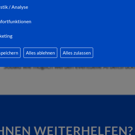
Mannschaft des für die Grünpflege zuständigen Fa
istik / Analyse
fortfunktionen
Darum kann es in diesem Zeitraum zu Leistungsred
Ortsteile kommen kann. Die Stadtverwaltung bittet 
keting
Bemühungen nicht zu vermeiden sein könnte, dass ö
gemäht werden.
speichern
Alles ablehnen
Alles zulassen
Sobald wie möglich werden eventuelle Arbeitsrück
HNEN WEITERHELFEN?