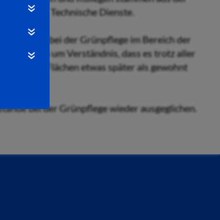
chbereiches Technische Dienste.
uzierungen bei der Grünpflege im Bereich der
vorsorglich um Verständnis, dass es trotz aller
ffentliche Flächen etwas später als gewohnt
stände bei der Grünpflege wieder ausgeglichen.