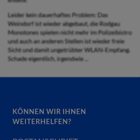
Leider kein dauerhaftes Problem: Das
Weindorf ist wieder abgebaut, die Rodgau
Monotones spielen nicht mehr im Polizeibistro
und auch an anderen Stellen ist wieder freie
Sicht und damit ungetrübter WLAN-Empfang.
Schade eigentlich, irgendwie ...
KÖNNEN WIR IHNEN
WEITERHELFEN?