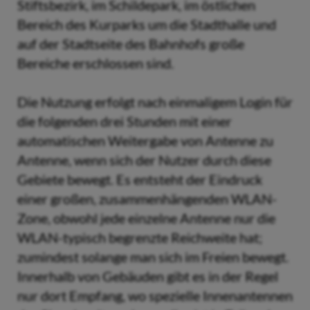
Stiftsbezirk, im Schildepark, im östlichen
Bereich des Kurparks um die Stadthalle und
auf der Stadtseite des Bahnhofs große
Bereiche erschlossen sind.
Die Nutzung erfolgt nach einmaligem Login für
die folgenden drei Stunden mit einer
automatischen Weitergabe von Antenne zu
Antenne, wenn sich der Nutzer durch diese
Gebiete bewegt. Es entsteht der Eindruck
einer großen, zusammenhängenden WLAN-
Zone, obwohl jede einzelne Antenne nur die
WLAN-typisch begrenzte Reichweite hat;
zumindest solange man sich im Freien bewegt.
Innerhalb von Gebäuden gibt es in der Regel
nur dort Empfang, wo spezielle Innenantennen