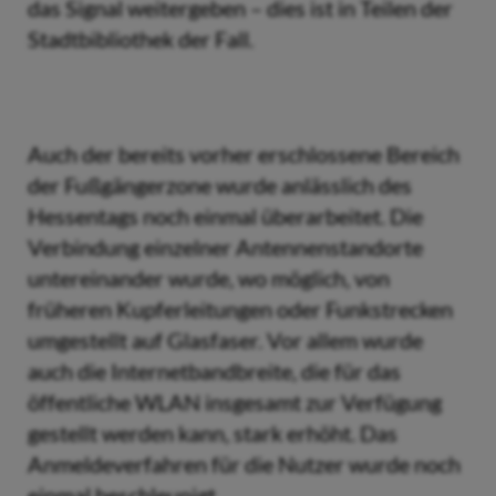
das Signal weitergeben – dies ist in Teilen der
Stadtbibliothek der Fall.
Auch der bereits vorher erschlossene Bereich
der Fußgängerzone wurde anlässlich des
Hessentags noch einmal überarbeitet. Die
Verbindung einzelner Antennenstandorte
untereinander wurde, wo möglich, von
früheren Kupferleitungen oder Funkstrecken
umgestellt auf Glasfaser. Vor allem wurde
auch die Internetbandbreite, die für das
öffentliche WLAN insgesamt zur Verfügung
gestellt werden kann, stark erhöht. Das
Anmeldeverfahren für die Nutzer wurde noch
einmal beschleunigt.