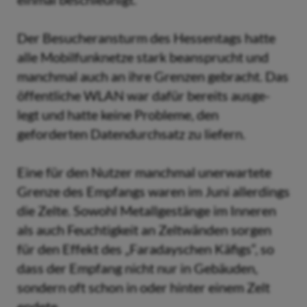
Der Besucheransturm des Hessentags hatte
alle Mobilfunknetze stark beansprucht und
manchmal auch an ihre Grenzen gebracht. Das
öffentliche WLAN war dafür bereits ausge-
legt und hatte keine Probleme, den
geforderten Datendurchsatz zu liefern.
Eine für den Nutzer manchmal unerwartete
Grenze des Empfangs waren im Juni allerdings
die Zelte. Sowohl Metallgestänge im Inneren
als auch Feuchtigkeit an Zeltwänden sorgen
für den Effekt des „Faradayschen Käfigs“, so
dass der Empfang nicht nur in Gebäuden,
sondern oft schon in oder hinter einem Zelt
endete.