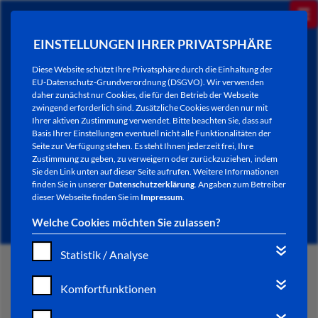
EINSTELLUNGEN IHRER PRIVATSPHÄRE
Diese Website schützt Ihre Privatsphäre durch die Einhaltung der
EU-Datenschutz-Grundverordnung (DSGVO). Wir verwenden
daher zunächst nur Cookies, die für den Betrieb der Webseite
zwingend erforderlich sind. Zusätzliche Cookies werden nur mit
Ihrer aktiven Zustimmung verwendet. Bitte beachten Sie, dass auf
Basis Ihrer Einstellungen eventuell nicht alle Funktionalitäten der
Seite zur Verfügung stehen. Es steht Ihnen jederzeit frei, Ihre
Zustimmung zu geben, zu verweigern oder zurückzuziehen, indem
Sie den Link unten auf dieser Seite aufrufen. Weitere Informationen
NEWSLETTER / CITY LETTER
finden Sie in unserer
Datenschutzerklärung
. Angaben zum Betreiber
dieser Webseite finden Sie im
Impressum
.
Welche Cookies möchten Sie zulassen?
Statistik / Analyse
START
Komfortfunktionen
BÜRGERSERVICE