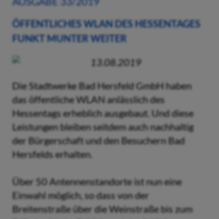
AUSGABE 33/2019
ÖFFENTLICHES WLAN DES HESSENTAGES
FUNKT MUNTER WEITER
13.08.2019
Die Stadtwerke Bad Hersfeld GmbH haben
das öffentliche WLAN anlässlich des
Hessentags erheblich ausgebaut. Und diese
Leistungen bleiben seitdem auch nachhaltig
der Bürgerschaft und den Besuchern Bad
Hersfelds erhalten.
Über 50 Antennenstandorte ist nun eine
Einwahl möglich, so dass von der
Breitenstraße über die Weinstraße bis zum