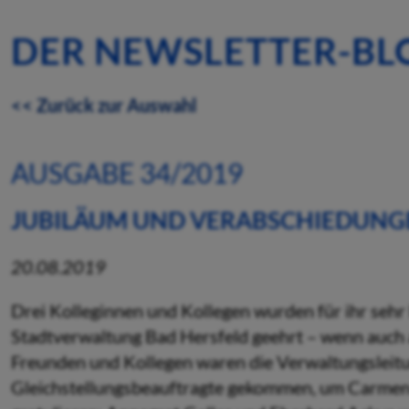
DER NEWSLETTER-BL
<< Zurück zur Auswahl
AUSGABE 34/2019
JUBILÄUM UND VERABSCHIEDUNG
20.08.2019
Drei Kolleginnen und Kollegen wurden für ihr sehr
Stadtverwaltung Bad Hersfeld geehrt – wenn auch
Freunden und Kollegen waren die Verwaltungsleitu
Gleichstellungsbeauftragte gekommen, um Carmen S