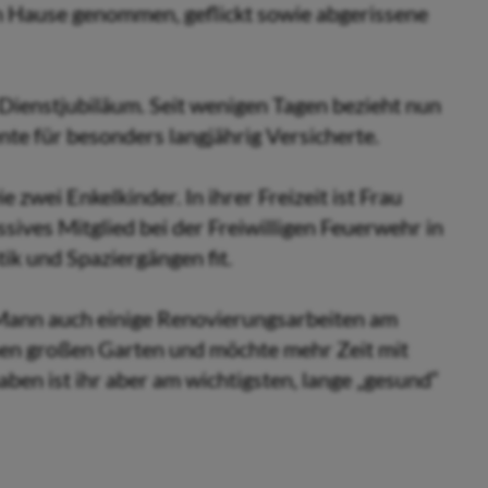
h Hause genommen, geflickt sowie abgerissene
Dienstjubiläum. Seit wenigen Tagen bezieht nun
nte für besonders langjährig Versicherte.
 zwei Enkelkinder. In ihrer Freizeit ist Frau
sives Mitglied bei der Freiwilligen Feuerwehr in
ik und Spaziergängen fit.
 Mann auch einige Renovierungsarbeiten am
en großen Garten und möchte mehr Zeit mit
aben ist ihr aber am wichtigsten, lange „gesund“