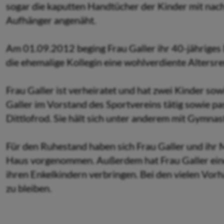
sogar die kaputten Handtücher der Kinder mit nac
Aufhänger angenäht.
Am 01.09.2012 beging Frau Galler ihr 40-jähriges 
die ehemalige Kollegin eine wohlverdiente Altersre
Frau Galler ist verheiratet und hat zwei Kinder sowie
Galler im Vorstand des Sportvereins tätig sowie pas
Dittlofrod. Sie hält sich unter anderem mit Gymnast
Für den Ruhestand haben sich Frau Galler und ihr
Haus vorgenommen. Außerdem hat Frau Galler ein
ihren Enkelkindern verbringen. Bei den vielen Vorh
zu bleiben.