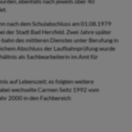
urden, ebenfalls nach jeweils über 40
et.
nn nach dem Schulabschluss am 01.08.1979
ei der Stadt Bad Hersfeld. Zwei Jahre später
f-bahn des mittleren Dienstes unter Berufung in
reichem Abschluss der Laufbahnprüfung wurde
ältnis als Sachbearbeiterin im Amt für
is auf Lebenszeit; es folgten weitere
Dabei wechselte Carmen Seitz 1992 vom
ahr 2000 in den Fachbereich