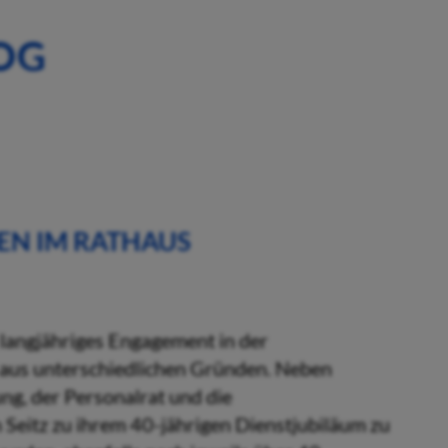
OG
EN IM RATHAUS
 langjähriges Engagement in der
 aus unterschiedlichen Gründen. Neben
ng, der Personalrat und die
eitz zu ihrem 40-jährigen Dienstjubiläum zu