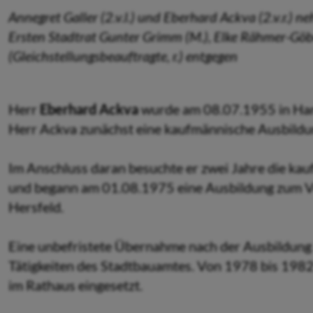
Annegret Galler (2.v.l.) und Eberhard Ackva (2.v.r.)
Ersten Stadtrat Gunter Grimm (M.), Elke Rähmer-Göbe
(Gleichstellungsbeauftragte, r.) entgegen
Herr
Eberhard Ackva
wurde am 08.07.1955 in Hana
Herr Ackva zunächst eine kaufmännische Ausbildun
Im Anschluss daran besuchte er zwei Jahre die ka
und begann am 01.08.1975 eine Ausbildung zum Ve
Hersfeld.
Eine unbefristete Übernahme nach der Ausbildung a
Tätigkeiten des Stadtbauamtes. Von 1978 bis 198
im Rathaus eingesetzt.