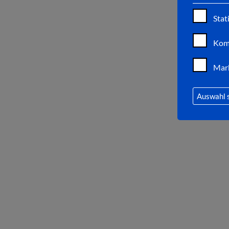
Stat
Kom
Mar
Auswahl 