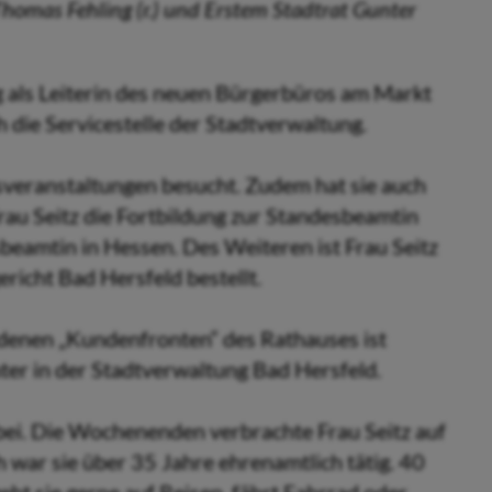
homas Fehling (r.) und Erstem Stadtrat Gunter
 als Leiterin des neuen Bürgerbüros am Markt
h die Servicestelle der Stadtverwaltung.
gsveranstaltungen besucht. Zudem hat sie auch
rau Seitz die Fortbildung zur Standesbeamtin
sbeamtin in Hessen. Des Weiteren ist Frau Seitz
icht Bad Hersfeld bestellt.
iedenen „Kundenfronten“ des Rathauses ist
ter in der Stadtverwaltung Bad Hersfeld.
bei. Die Wochenenden verbrachte Frau Seitz auf
 war sie über 35 Jahre ehrenamtlich tätig. 40