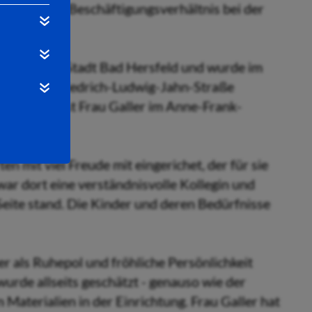
e auch ihr Beschäftigungsverhältnis bei der
Dienst der Stadt Bad Hersfeld und wurde im
en in der Friedrich-Ludwig-Jahn-Straße
31.07.2019 ist Frau Galler im Anne-Frank-
en.
n mit viel Freude mit eingerichet, der für sie
ar dort eine verständnisvolle Kollegin und
 Seite stand. Die Kinder und deren Bedürfnisse
r als Ruhepol und fröhliche Persönlichkeit
wurde allseits geschätzt - genauso wie der
Materialien in der Einrichtung. Frau Galler hat