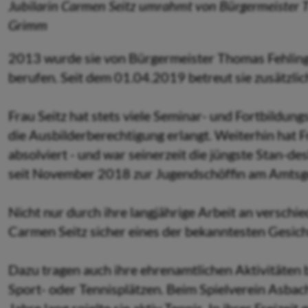
Jubilarin Carmen Seitz umrahmt von Bürgermeister T
Grimm
2013 wurde sie von Bürgermeister Thomas Fehling
berufen. Seit dem 01.04.2019 betreut sie zusätzlic
Frau Seitz hat stets viele Seminar- und Fortbildun
die Ausbilderberechtigung erlangt. Weiterhin hat F
absolviert - und war seinerzeit die jüngste Stan-de
seit November 2018 zur Jugendschöffin am Amtsger
Nicht nur durch ihre langjährige Arbeit an versch
Carmen Seitz sicher eines der bekanntesten Gesich
Dazu tragen auch ihre ehrenamtlichen Aktivitäten 
Sport- oder Tennisplätzen. Beim Spielverein Asbach