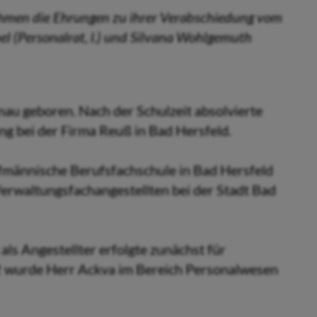
 nehmen die Ehrungen zu ihrer Verabschiedung vom
l (Personalrat, l.) und Silvana Wohlgemuth
u geboren. Nach der Schulzeit absolvierte
g bei der Firma Reuß in Bad Hersfeld.
ufmännische Berufsfachschule in Bad Hersfeld
rwaltungsfachangestellten bei der Stadt Bad
ls Angestellter erfolgte zunächst für
2 wurde Herr Ackva im Bereich Personalwesen