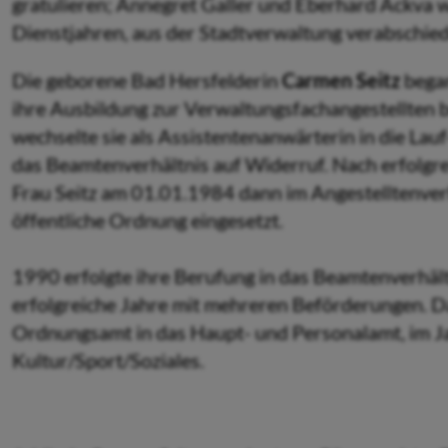
gratulieren; Annegret Galler und Eberhard Ackva w
Dienstjahren, aus der Stadtverwaltung verabschied
Die geborene Bad Hersfelderin
Carmen Seitz
bega
ihre Ausbildung zur Verwaltungsfachangestellten b
wechselte sie als Assistentenanwärterin in die Lau
das Beamtenverhältnis auf Widerruf. Nach erfolg
Frau Seitz am 01.01.1984 dann im Angestelltenverh
öffentliche Ordnung eingesetzt.
1990 erfolgte ihre Berufung in das Beamtenverhältn
erfolgreiche Jahre mit mehreren Beförderungen. 
Ordnungsamt in das Haupt- und Personalamt, im J
Kultur/Sport/Soziales.