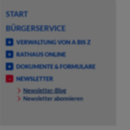
START
BÜRGERSERVICE
VERWALTUNG VON A BIS Z
RATHAUS ONLINE
DOKUMENTE & FORMULARE
NEWSLETTER
Newsletter-Blog
Newsletter abonnieren