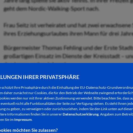
Jahre lang spielte sie aktiv Tennis. In ihrer Freizeit
geht dem Nordic-Walking-Sport nach.
Frau Seitz ist verheiratet und hat zwei erwachsene
ihres Erziehungsurlaubes ihren Mann für drei Jahr
Bürgermeister Thomas Fehling und der Erste Stadt
großartigen Einsatz im Dienste der Kreisstadt – un
den kommenden Jahren!
LLUNGEN IHRER PRIVATSPHÄRE
e schützt Ihre Privatsphäre durch die Einhaltung der EU-Datenschutz-Grundverordn
Während Carmen Seitz weiterhin für die Kreisstadt 
 daher zunächst nur Cookies, die für den Betrieb der Webseite zwingend erforderlich
weitere Personen, die in einer weiteren Feierstun
ookies werden nur mit Ihrer aktiven Zustimmung verwendet. Bitte beachten Sie, dass au
eventuell nicht alle Funktionalitäten der Seite zur Verfügung stehen. Es steht Ihnen jede
ng zu geben, zu verweigern oder zurückzuziehen, indem Sie den Link unten auf dieser
Frau
Annegret Galler
wurde in Eiterfeld-Dittlofrod
tere Informationen finden Sie in unserer
Datenschutzerklärung
. Angaben zum Betreib
geprüfte Kinderpflegerin in Hünfeld trat sie am 01
en Sie im
Impressum
.
Stadt Fulda und wurde im städtischen Säuglingsheim
okies möchten Sie zulassen?