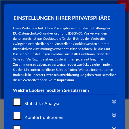
EINSTELLUNGEN IHRER PRIVATSPHÄRE
Diese Website schützt Ihre Privatsphäre durch die Einhaltung der
EU-Datenschutz-Grundverordnung (DSGVO). Wir verwenden
daher zunächst nur Cookies, die für den Betrieb der Webseite
zwingend erforderlich sind. Zusätzliche Cookies werden nur mit
Ihrer aktiven Zustimmung verwendet. Bitte beachten Sie, dass auf
Basis Ihrer Einstellungen eventuell nicht alle Funktionalitäten der
Seite zur Verfügung stehen. Es steht Ihnen jederzeit frei, Ihre
Zustimmung zu geben, zu verweigern oder zurückzuziehen, indem
Sie den Link unten auf dieser Seite aufrufen. Weitere Informationen
NEWSLETTER / CITY LETTER
finden Sie in unserer
Datenschutzerklärung
. Angaben zum Betreiber
dieser Webseite finden Sie im
Impressum
.
Welche Cookies möchten Sie zulassen?
Statistik / Analyse
START
Komfortfunktionen
BÜRGERSERVICE