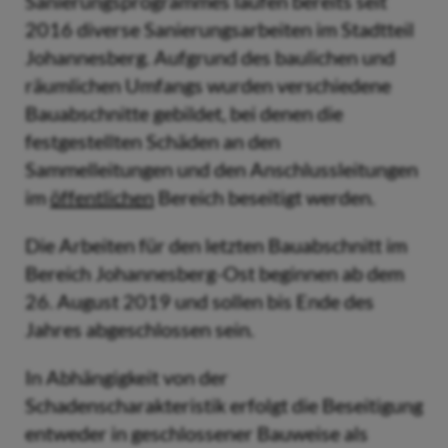
Sanierungsprogrammes laufen bereits seit
2016 diverse Sanierungsarbeiten im Stadtteil
Johannesberg. Aufgrund des baulichen und
räumlichen Umfangs wurden verschiedene
Bauabschnitte gebildet, bei denen die
festgestellten Schäden an den
Sammelleitungen und den Anschlussleitungen
im
öffentlichen
Bereich beseitigt werden.
Die Arbeiten für den letzten Bauabschnitt im
Bereich Johannesberg-Ost beginnen ab dem
26. August 2019 und sollen bis Ende des
Jahres abgeschlossen sein.
In Abhängigkeit von der
Schadenscharakteristik erfolgt die Beseitigung
entweder in geschlossener Bauweise als