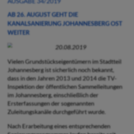
AUSGABE 34/2019
AB 26. AUGUST GEHT DIE
KANALSANIERUNG JOHANNESBERG OST
WEITER
20.08.2019
Vielen Grundstückseigentümern im Stadtteil
Johannesberg ist sicherlich noch bekannt,
dass in den Jahren 2013 und 2014 die TV-
Inspektion der öffentlichen Sammelleitungen
im Johannesberg, einschließlich der
Ersterfassungen der sogenannten
Zuleitungskanäle durchgeführt wurde.
Nach Erarbeitung eines entsprechenden