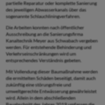
partielle Reparatur oder komplette Sanierung
des jeweiligen Abwasserkanals über das
sogenannte Schlauchliningverfahren.
Die Arbeiten konnten nach öffentlicher
Ausschreibung an die Sanierungsfirma
Kanaltechnik Meyer aus Schwabach vergeben
werden. Für entstehende Behinderung und
Verkehrseinschränkungen wird um
entsprechendes Verständnis gebeten.
Mit Vollendung dieser Baumaßnahme werden
die ermittelten Schäden beseitigt, damit auch
zukünftig eine störungsfreie und
umweltgerechte Entwässerung gewährleistet
wird. Allein in dem abschließenden
Bauabschnitt des Jahres 2019 umfassen die