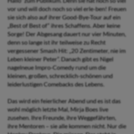
Hallo“ zum Publikum. Denn sie hat noch so viel
vor und will doch noch so viel erle-ben! Freuen
sie sich also auf ihrer Good-Bye-Tour auf ein
„Best of Best of“ ihres Schaffens. Aber keine
Sorge! Der Abgesang dauert nur vier Minuten,
denn so lange ist ihr teilweise zu Recht
vergessener Smash Hit: „20 Zentimeter, nie im
Leben kleiner Peter”. Danach gibt es Nigel
nagelneue Impro-Comedy rund um die
kleinen, großen, schrecklich-schönen und
leiderlustigen Comebacks des Lebens.
Das wird ein feierlicher Abend und es ist das
wohl möglich letzte Mal, Mirja Boes live
zusehen. Ihre Freunde, ihre Weggefährten,
ihre Mentoren – sie alle kommen nicht. Nur die