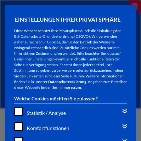
EINSTELLUNGEN IHRER PRIVATSPHÄRE
Diese Website schützt Ihre Privatsphäre durch die Einhaltung der
EU-Datenschutz-Grundverordnung (DSGVO). Wir verwenden
daher zunächst nur Cookies, die für den Betrieb der Webseite
zwingend erforderlich sind. Zusätzliche Cookies werden nur mit
Ihrer aktiven Zustimmung verwendet. Bitte beachten Sie, dass auf
Basis Ihrer Einstellungen eventuell nicht alle Funktionalitäten der
Seite zur Verfügung stehen. Es steht Ihnen jederzeit frei, Ihre
Zustimmung zu geben, zu verweigern oder zurückzuziehen, indem
Sie den Link unten auf dieser Seite aufrufen. Weitere Informationen
NEWSLETTER / CITY LETTER
finden Sie in unserer
Datenschutzerklärung
. Angaben zum Betreiber
dieser Webseite finden Sie im
Impressum
.
Welche Cookies möchten Sie zulassen?
Statistik / Analyse
START
Komfortfunktionen
BÜRGERSERVICE