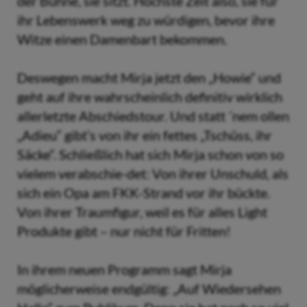
der Bühne, sie sitzt. Höchste Zeit also, sie für
ihr Lebenswerk weg zu würdigen, bevor ihre
Witze einen Damenbart bekommen.
Deswegen macht Mirja jetzt den „Howie“ und
geht auf ihre wahrscheinlich definitiv wirklich
allerletzte Abschiedstour. Und statt ´nem ollen
„Adieu“ gibt’s von ihr ein fettes „Tschüss, ihr
Säcke“. Schließlich hat sich Mirja schon von so
vielem verabschie-det: Von ihrer Unschuld, als
sich ein Opa am FKK-Strand vor ihr bückte.
Von ihrer Traumfigur, weil es für alles Light
Produkte gibt – nur nicht für Fritten!
In ihrem neuen Programm sagt Mirja
möglicherweise endgültig: „Auf Wiedersehen