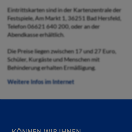
Eintrittskarten sind in der Kartenzentrale der
Festspiele, Am Markt 1, 36251 Bad Hersfeld,
Telefon 06621 640 200, oder an der
Abendkasse erhältlich.
Die Preise liegen zwischen 17 und 27 Euro,
Schüler, Kurgäste und Menschen mit
Behinderung erhalten Ermäßigung.
Weitere Infos im Internet
KÖNNEN WIR IHNEN