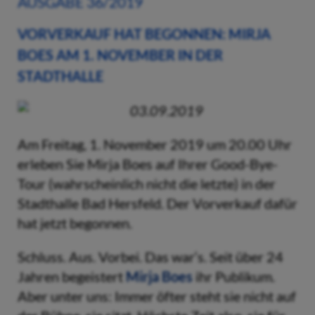
AUSGABE 36/2019
VORVERKAUF HAT BEGONNEN: MIRJA
BOES AM 1. NOVEMBER IN DER
STADTHALLE
03.09.2019
Am Freitag, 1. November 2019 um 20.00 Uhr
erleben Sie Mirja Boes auf Ihrer Good-Bye-
Tour (wahrscheinlich nicht die letzte) in der
Stadthalle Bad Hersfeld. Der Vorverkauf dafür
hat jetzt begonnen.
Schluss. Aus. Vorbei. Das war‘s. Seit über 24
Jahren begeistert
Mirja Boes
ihr Publikum.
Aber unter uns: Immer öfter steht sie nicht auf