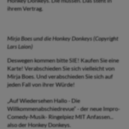
Honkey Donkeys. Die müssen. Das steht in
ihrem Vertrag.
Mirja Boes und die Honkey Donkeys (Copyright
Lars Laion)
Deswegen kommen bitte SIE! Kaufen Sie eine
Karte! Verabschieden Sie sich vielleicht von
Mirja Boes. Und verabschieden Sie sich auf
jeden Fall von ihrer Würde!
„Auf Wiedersehen Hallo - Die
Willkommenabschiedrevue“ - der neue Impro-
Comedy-Musik- Ringelpiez MIT Anfassen...
also der Honkey Donkeys.