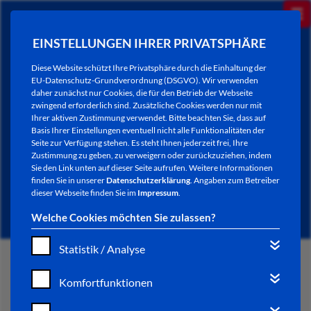
EINSTELLUNGEN IHRER PRIVATSPHÄRE
Diese Website schützt Ihre Privatsphäre durch die Einhaltung der
EU-Datenschutz-Grundverordnung (DSGVO). Wir verwenden
daher zunächst nur Cookies, die für den Betrieb der Webseite
zwingend erforderlich sind. Zusätzliche Cookies werden nur mit
Ihrer aktiven Zustimmung verwendet. Bitte beachten Sie, dass auf
Basis Ihrer Einstellungen eventuell nicht alle Funktionalitäten der
Seite zur Verfügung stehen. Es steht Ihnen jederzeit frei, Ihre
Zustimmung zu geben, zu verweigern oder zurückzuziehen, indem
Sie den Link unten auf dieser Seite aufrufen. Weitere Informationen
NEWSLETTER / CITY LETTER
finden Sie in unserer
Datenschutzerklärung
. Angaben zum Betreiber
dieser Webseite finden Sie im
Impressum
.
Welche Cookies möchten Sie zulassen?
Statistik / Analyse
START
Komfortfunktionen
BÜRGERSERVICE