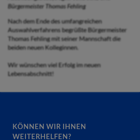
Bürgermeister Thomas Fehling
Nach dem Ende des umfangreichen
Auswahlverfahrens begrüßte Bürgermeister
Thomas Fehling mit seiner Mannschaft die
beiden neuen Kolleginnen.
Wir wünschen viel Erfolg im neuen
Lebensabschnitt!
KÖNNEN WIR IHNEN
WEITERHELFEN?