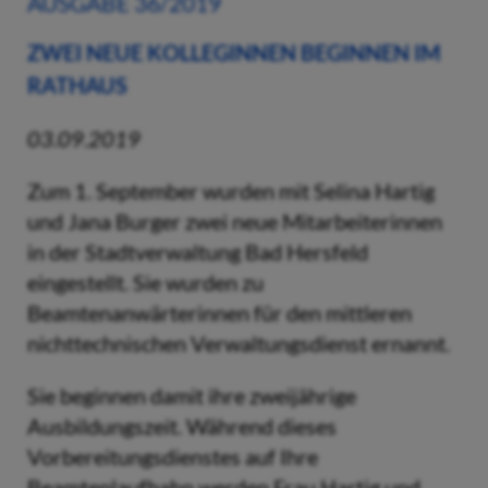
AUSGABE 36/2019
ZWEI NEUE KOLLEGINNEN BEGINNEN IM
RATHAUS
03.09.2019
Zum 1. September wurden mit Selina Hartig
und Jana Burger zwei neue Mitarbeiterinnen
in der Stadtverwaltung Bad Hersfeld
eingestellt. Sie wurden zu
Beamtenanwärterinnen für den mittleren
nichttechnischen Verwaltungsdienst ernannt.
Sie beginnen damit ihre zweijährige
Ausbildungszeit. Während dieses
Vorbereitungsdienstes auf Ihre
Beamtenlaufbahn werden Frau Hartig und