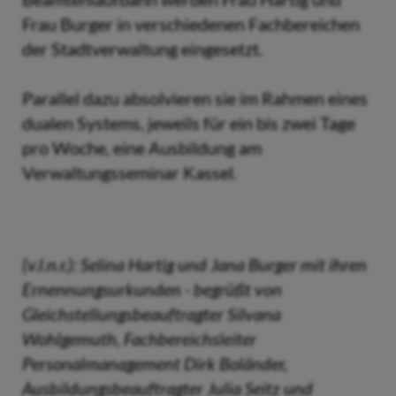
Frau Burger in verschiedenen Fachbereichen
der Stadtverwaltung eingesetzt.
Parallel dazu absolvieren sie im Rahmen eines
dualen Systems, jeweils für ein bis zwei Tage
pro Woche, eine Ausbildung am
Verwaltungsseminar Kassel.
(v.l.n.r.): Selina Hartig und Jana Burger mit ihren
Ernennungsurkunden - begrüßt von
Gleichstellungsbeauftragter Silvana
Wohlgemuth, Fachbereichsleiter
Personalmanagement Dirk Boländer,
Ausbildungsbeauftragter Julia Seitz und