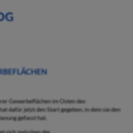
OG
ERBEFLÄCHEN
terer Gewerbeflächen im Osten des
t dafür jetzt den Start gegeben, in dem sie den
lanung gefasst hat.
et sich zwischen der