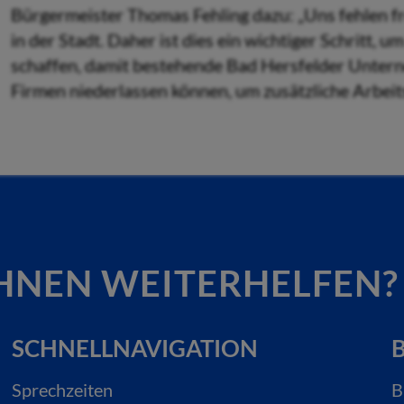
Bürgermeister Thomas Fehling dazu: „Uns fehlen f
in der Stadt. Daher ist dies ein wichtiger Schritt,
schaffen, damit bestehende Bad Hersfelder Untern
Firmen niederlassen können, um zusätzliche Arbeits
HNEN WEITERHELFEN?
SCHNELLNAVIGATION
B
Sprechzeiten
B