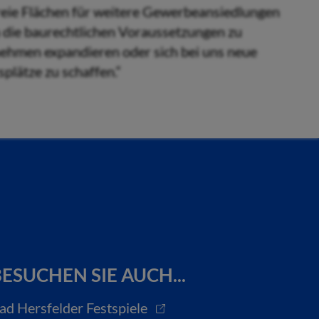
reie Flächen für weitere Gewerbeansiedlungen
 um die baurechtlichen Voraussetzungen zu
ehmen expandieren oder sich bei uns neue
plätze zu schaffen.“
ESUCHEN SIE AUCH...
ad Hersfelder Festspiele