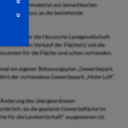
g ist mit Bodenmaterial aus benachbarten
inen An-schluss an die bestehende
t bereits über die Hessische Landgesellschaft
skosten, ein Verkauf der Fläche(n) soll die
essenten für die Fläche sind schon vorhanden.
inmal ein eigener Bebauungsplan „Gewerbepark
rfährt der vorhandene Gewerbepark „Hohe Luft“
e Änderung des übergeordneten
rderlich, da die geplante Gewerbefläche im
he für die Landwirtschaft“ ausgewiesen ist.