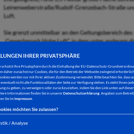
Leinenweberstraße/Rudolf-Grenzebach-Straße und
Luft.
Sie grenzt unmittelbar an den Geltungsbereich d
„Gewerbepark Hohe Luft“, in dem unter anderem di
Kaserne oder etwa die Unternehmen TLT-Turbo un
LLUNGEN IHRER PRIVATSPHÄRE
e schützt Ihre Privatsphäre durch die Einhaltung der EU-Datenschutz-Grundverordn
 daher zunächst nur Cookies, die für den Betrieb der Webseite zwingend erforderlich
ookies werden nur mit Ihrer aktiven Zustimmung verwendet. Bitte beachten Sie, dass au
Das geplante Gewerbegebiet wurde bisher als Weid
eventuell nicht alle Funktionalitäten der Seite zur Verfügung stehen. Es steht Ihnen jede
landwirtschaftlich genutzt. Die landwirtschaftliche
ng zu geben, zu verweigern oder zurückzuziehen, indem Sie den Link unten auf dieser
tere Informationen finden Sie in unserer
Datenschutzerklärung
. Angaben zum Betreib
und steht somit einer Folgenutzung als Gewerbefl
en Sie im
Impressum
.
der landwirtschaftlichen Betriebsstätte sollen au
okies möchten Sie zulassen?
abgebrochen werden, wenn sie in die Gewerbenutzu
istik / Analyse
Das nach Westen abfallende Gelände wird zur bes