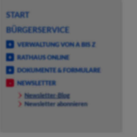
START
BÜRGERSERVICE
VERWALTUNG VON A BIS Z
RATHAUS ONLINE
DOKUMENTE & FORMULARE
NEWSLETTER
Newsletter-Blog
Newsletter abonnieren