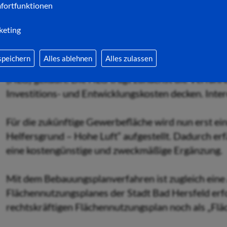
fortfunktionen
nivelliert und profiliert werden; eine Terrassierun
Vorhaben möglich. Die Erschließung erfolgt über e
keting
Leinenweberstraße.
speichern
Alles ablehnen
Alles zulassen
Die Stadt hat das Areal für das neue Gewerbegebie
(HLG) gekauft. Die HLG trägt zunächst die Verfahren
Investitions- und Entwicklungskosten decken. Inter
Für die zukünftige Gewerbefläche wird nun erst e
Helfersgrund – Hohe Luft“ aufgestellt. Dadurch e
eine kostengünstige und zweckmäßige Ergänzung.
Mit dem Bebauungsplanverfahren ist zugleich ein
Flächennutzungsplanes der Stadt Bad Hersfeld erfo
rechtskräftigen Flächennutzungsplan noch als „Fläc