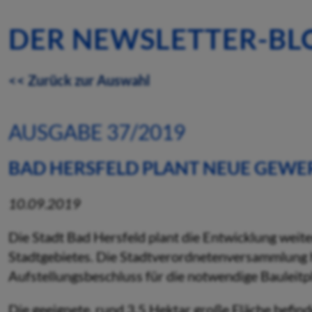
DER NEWSLETTER-BL
<< Zurück zur Auswahl
AUSGABE 37/2019
BAD HERSFELD PLANT NEUE GEW
10.09.2019
Die Stadt Bad Hersfeld plant die Entwicklung wei
Stadtgebietes. Die Stadtverordnetenversammlung ha
Aufstellungsbeschluss für die notwendige Bauleitp
Die geeignete, rund 3,5 Hektar große Fläche befind