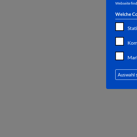
Webseite find
Welche Co
Stat
Kom
Mar
Auswahl 