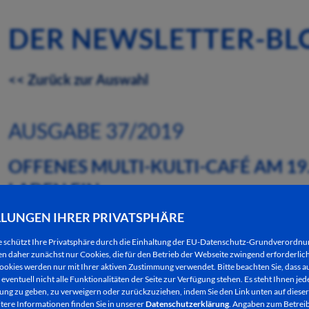
DER NEWSLETTER-BL
<< Zurück zur Auswahl
AUSGABE 37/2019
OFFENES MULTI-KULTI-CAFÉ AM 19
LADEN EIN
LLUNGEN IHRER PRIVATSPHÄRE
10.09.2019
e schützt Ihre Privatsphäre durch die Einhaltung der EU-Datenschutz-Grundverordn
 daher zunächst nur Cookies, die für den Betrieb der Webseite zwingend erforderlich
Das Mehrgenerationenhaus Dippelmühle, Dippelst
ookies werden nur mit Ihrer aktiven Zustimmung verwendet. Bitte beachten Sie, dass au
von 15.00 Uhr bis 17.00 Uhr, herzlich zum offenen 
eventuell nicht alle Funktionalitäten der Seite zur Verfügung stehen. Es steht Ihnen jede
ng zu geben, zu verweigern oder zurückzuziehen, indem Sie den Link unten auf dieser
tere Informationen finden Sie in unserer
Datenschutzerklärung
. Angaben zum Betreib