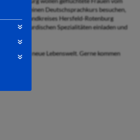
feld-Rotenburg wollen geflüchtete Frauen vom
ugendpflege einen Deutschsprachkurs besuchen,
ld und des Landkreises Hersfeld-Rotenburg
schen und kurdischen Spezialitäten einladen und
sten.
bauen in eine neue Lebenswelt. Gerne kommen
.