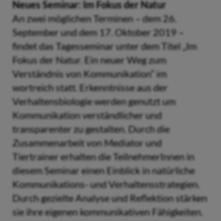
Neues Seminar: Im Fokus der Natur
An zwei möglichen Terminen – dem 26.
September und dem 17. Oktober 2019 –
findet das Tagesseminar unter dem Titel „Im
Fokus der Natur. Ein neuer Weg zum
Verständnis von Kommunikation“ im
wortreich statt. Erkenntnisse aus der
Verhaltensbiologie werden genutzt um
Kommunikation verständlicher und
transparenter zu gestalten. Durch die
Zusammenarbeit von Mediator und
Tiertrainer erhalten die TeilnehmerInnen in
diesem Seminar einen Einblick in natürliche
Kommunikations- und Verhaltensstrategien.
Durch gezielte Analyse und Reflektion stärken
sie ihre eigenen kommunikativen Fähigkeiten.