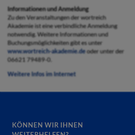
Informationen und Anmeldung
Zu den Veranstaltungen der wortreich
Akademie ist eine verbindliche Anmeldung
notwendig. Weitere Informationen und
Buchungsmöglichkeiten gibt es unter
www.wortreich-akademie.de
oder unter der
06621 79489-0.
Weitere Infos im Internet
KÖNNEN WIR IHNEN
WEITERHELFEN?