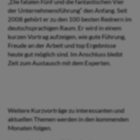
„Die fatalen Fünf und die fantastischen Vier
der Unternehmensführung“ den Anfang. Seit
2008 gehört er zu den 100 besten Rednern im
deutschsprachigen Raum. Er wird in einem
kurzen Vortrag aufzeigen, wie gute Führung,
Freude an der Arbeit und top Ergebnisse
heute gut möglich sind. Im Anschluss bleibt
Zeit zum Austausch mit dem Experten.
Weitere Kurzvorträge zu interessanten und
aktuellen Themen werden in den kommenden
Monaten folgen.