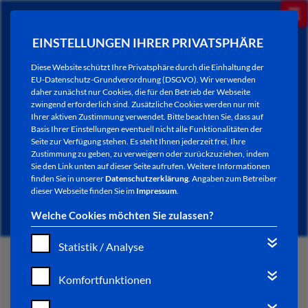
EINSTELLUNGEN IHRER PRIVATSPHÄRE
Diese Website schützt Ihre Privatsphäre durch die Einhaltung der
EU-Datenschutz-Grundverordnung (DSGVO). Wir verwenden
daher zunächst nur Cookies, die für den Betrieb der Webseite
zwingend erforderlich sind. Zusätzliche Cookies werden nur mit
Ihrer aktiven Zustimmung verwendet. Bitte beachten Sie, dass auf
Basis Ihrer Einstellungen eventuell nicht alle Funktionalitäten der
Seite zur Verfügung stehen. Es steht Ihnen jederzeit frei, Ihre
Zustimmung zu geben, zu verweigern oder zurückzuziehen, indem
Sie den Link unten auf dieser Seite aufrufen. Weitere Informationen
NEWSLETTER / CITY LETTER
finden Sie in unserer
Datenschutzerklärung
. Angaben zum Betreiber
dieser Webseite finden Sie im
Impressum
.
Welche Cookies möchten Sie zulassen?
Statistik / Analyse
START
Komfortfunktionen
BÜRGERSERVICE