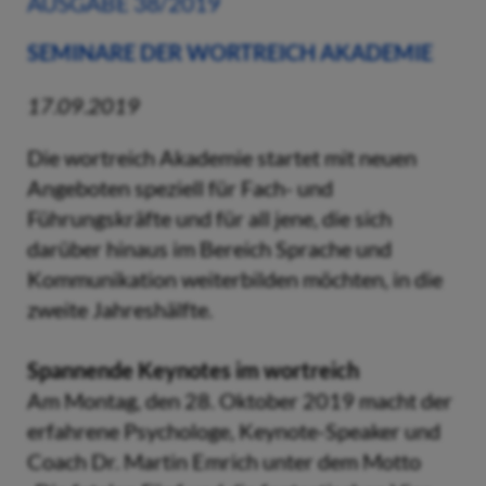
AUSGABE 38/2019
SEMINARE DER WORTREICH AKADEMIE
17.09.2019
Die wortreich Akademie startet mit neuen
Angeboten speziell für Fach- und
Führungskräfte und für all jene, die sich
darüber hinaus im Bereich Sprache und
Kommunikation weiterbilden möchten, in die
zweite Jahreshälfte.
Spannende Keynotes im wortreich
Am Montag, den 28. Oktober 2019 macht der
erfahrene Psychologe, Keynote-Speaker und
Coach Dr. Martin Emrich unter dem Motto