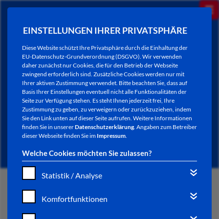
EINSTELLUNGEN IHRER PRIVATSPHÄRE
Diese Website schützt Ihre Privatsphäre durch die Einhaltung der
EU-Datenschutz-Grundverordnung (DSGVO). Wir verwenden
daher zunächst nur Cookies, die für den Betrieb der Webseite
zwingend erforderlich sind. Zusätzliche Cookies werden nur mit
Ihrer aktiven Zustimmung verwendet. Bitte beachten Sie, dass auf
Basis Ihrer Einstellungen eventuell nicht alle Funktionalitäten der
Seite zur Verfügung stehen. Es steht Ihnen jederzeit frei, Ihre
Zustimmung zu geben, zu verweigern oder zurückzuziehen, indem
Sie den Link unten auf dieser Seite aufrufen. Weitere Informationen
NEWSLETTER / CITY LETTER
finden Sie in unserer
Datenschutzerklärung
. Angaben zum Betreiber
dieser Webseite finden Sie im
Impressum
.
Welche Cookies möchten Sie zulassen?
Statistik / Analyse
START
Komfortfunktionen
BÜRGERSERVICE