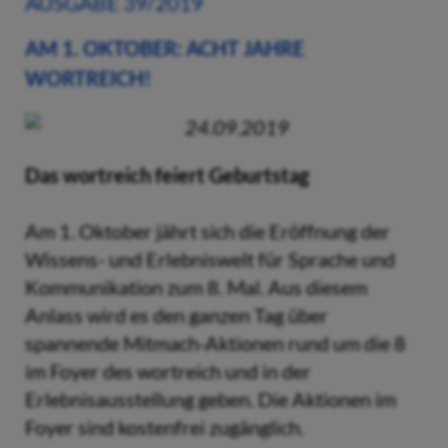
AUSGABE 39/2019
AM 1. OKTOBER: ACHT JAHRE
WORTREICH!
24.09.2019
Das wortreich feiert Geburtstag
Am 1. Oktober jährt sich die Eröffnung der
Wissens- und Erlebniswelt für Sprache und
Kommunikation zum 8. Mal. Aus diesem
Anlass wird es den ganzen Tag über
spannende Mitmach-Aktionen rund um die 8
im Foyer des wortreich und in der
Erlebnisausstellung geben. Die Aktionen im
Foyer sind kostenfrei zugänglich.