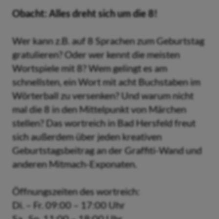
Obacht: Alles dreht sich um die 8!
Wer kann z.B. auf 8 Sprachen zum Geburtstag
gratulieren? Oder wer kennt die meisten
Wortspiele mit 8? Wem gelingt es am
schnellsten, ein Wort mit acht Buchstaben im
Wörterball zu versenken? Und warum nicht
mal die 8 in den Mittelpunkt von Märchen
stellen? Das wortreich in Bad Hersfeld freut
sich außerdem über jeden kreativen
Geburtstagsbeitrag an der Graffiti-Wand und
anderen Mitmach-Exponaten.
Öffnungszeiten des wortreich:
Di. – Fr. 09:00 – 17:00 Uhr
Sa., So. 11:00 – 18:00 Uhr