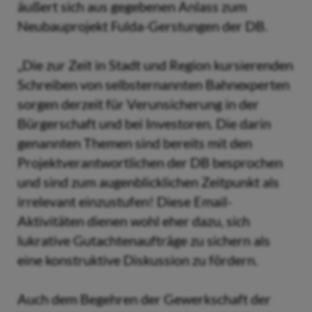
äußert sich aus gegebenen Anlass zum
Neubauprojekt Fulda-Gerstungen der DB.
„Die zur Zeit in Stadt und Region kursierenden
Schreiben von selbsternannten Bahnexperten
sorgen derzeit für Verunsicherung in der
Bürgerschaft und bei Investoren. Die darin
genannten Themen sind bereits mit den
Projektverantwortlichen der DB besprochen
und sind zum augenblicklichen Zeitpunkt als
irrelevant einzustufen! Diese Email-
Aktivitäten dienen wohl eher dazu, sich
lukrative Gutachtenaufträge zu sichern als
eine konstruktive Diskussion zu fördern.
Auch dem Begehren der Gewerkschaft der