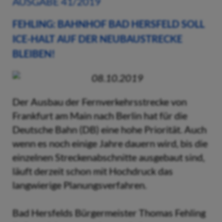
AUSGABE 41/2019
FEHLING: BAHNHOF BAD HERSFELD SOLL
ICE-HALT AUF DER NEUBAUSTRECKE
BLEIBEN!
08.10.2019
Der Ausbau der Fernverkehrsstrecke von
Frankfurt am Main nach Berlin hat für die
Deutsche Bahn (DB) eine hohe Priorität. Auch
wenn es noch einige Jahre dauern wird, bis die
einzelnen Streckenabschnitte ausgebaut sind,
läuft derzeit schon mit Hochdruck das
langwierige Planungsverfahren.
Bad Hersfelds Bürgermeister Thomas Fehling