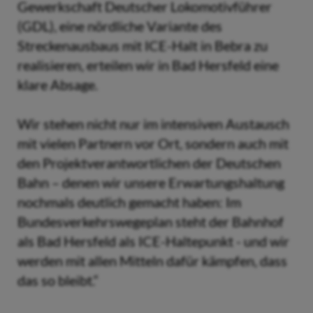
Gewerkschaft Deutscher Lokomotivführer
(GDL), eine nördliche Variante des
Streckenausbaus mit ICE-Halt in Bebra zu
realisieren, erteilen wir in Bad Hersfeld eine
klare Absage.
Wir stehen nicht nur im intensiven Austausch
mit vielen Partnern vor Ort, sondern auch mit
den Projektverantwortlichen der Deutschen
Bahn – denen wir unsere Erwartungshaltung
nochmals deutlich gemacht haben: Im
Bundesverkehrswegeplan steht der Bahnhof
als Bad Hersfeld als ICE-Haltepunkt - und wir
werden mit allen Mitteln dafür kämpfen, dass
das so bleibt.“