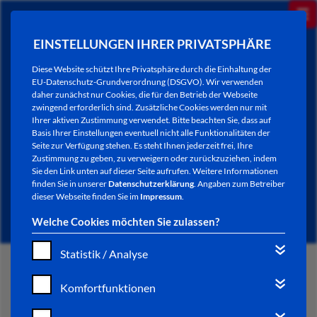
EINSTELLUNGEN IHRER PRIVATSPHÄRE
Diese Website schützt Ihre Privatsphäre durch die Einhaltung der
EU-Datenschutz-Grundverordnung (DSGVO). Wir verwenden
daher zunächst nur Cookies, die für den Betrieb der Webseite
zwingend erforderlich sind. Zusätzliche Cookies werden nur mit
Ihrer aktiven Zustimmung verwendet. Bitte beachten Sie, dass auf
Basis Ihrer Einstellungen eventuell nicht alle Funktionalitäten der
Seite zur Verfügung stehen. Es steht Ihnen jederzeit frei, Ihre
Zustimmung zu geben, zu verweigern oder zurückzuziehen, indem
Sie den Link unten auf dieser Seite aufrufen. Weitere Informationen
NEWSLETTER / CITY LETTER
finden Sie in unserer
Datenschutzerklärung
. Angaben zum Betreiber
dieser Webseite finden Sie im
Impressum
.
Welche Cookies möchten Sie zulassen?
Statistik / Analyse
START
Komfortfunktionen
BÜRGERSERVICE