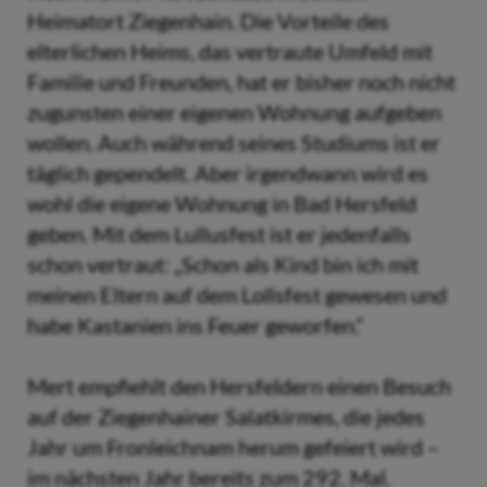
Heimatort Ziegenhain. Die Vorteile des
elterlichen Heims, das vertraute Umfeld mit
Familie und Freunden, hat er bisher noch nicht
zugunsten einer eigenen Wohnung aufgeben
wollen. Auch während seines Studiums ist er
täglich gependelt. Aber irgendwann wird es
wohl die eigene Wohnung in Bad Hersfeld
geben. Mit dem Lullusfest ist er jedenfalls
schon vertraut: „Schon als Kind bin ich mit
meinen Eltern auf dem Lollsfest gewesen und
habe Kastanien ins Feuer geworfen.“
Mert empfiehlt den Hersfeldern einen Besuch
auf der Ziegenhainer Salatkirmes, die jedes
Jahr um Fronleichnam herum gefeiert wird –
im nächsten Jahr bereits zum 292. Mal.