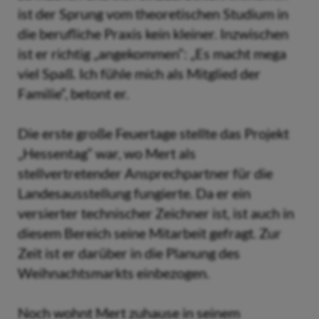
ist der Sprung vom theoretischen Studium in
die berufliche Praxis kein kleiner. Inzwischen
ist er richtig „angekommen“: „Es macht mega
viel Spaß. Ich fühle mich als Mitglied der
Familie“, betont er.
Die erste große Feuertage stellte das Projekt
„Hessentag“ war, wo Mert als
stellvertretender Ansprechpartner für die
Landesausstellung fungierte. Da er ein
versierter technischer Zeichner ist, ist auch in
diesem Bereich seine Mitarbeit gefragt. Zur
Zeit ist er darüber in die Planung des
Weihnachtsmarkts einbezogen.
Noch wohnt Mert zuhause in seinem