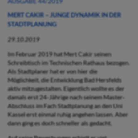
AUSGABE 44/2019
MERT CAKIR – JUNGE DYNAMIK IN DER
STADTPLANUNG
29.10.2019
Im Februar 2019 hat Mert Cakir seinen
Schreibtisch im Technischen Rathaus bezogen.
Als Stadtplaner hat er von hier die
Möglichkeit, die Entwicklung Bad Hersfelds
aktiv mitzugestalten. Eigentlich wollte es der
damals erst 24-Jährige nach seinem Master-
Abschluss im Fach Stadtplanung an den Uni
Kassel erst einmal ruhig angehen lassen. Aber
dann ging es doch schneller als gedacht.
Auf seine Bewerbungen erhielt er viel