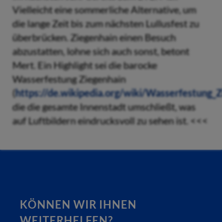
Vielleicht eine sommerliche Alternative, um
die lange Zeit bis zum nächsten Lullusfest zu
überbrücken. Ziegenhain einen Besuch
abzustatten, lohne sich auch sonst, betont
Mert. Ein Highlight sei die barocke
Wasserfestung Ziegenhain
(
https://de.wikipedia.org/wiki/Wasserfestung_
die die gesamte Innenstadt umschließt, was
auf Luftbildern eindrucksvoll zu sehen ist. <<<
KÖNNEN WIR IHNEN
WEITERHELFEN?