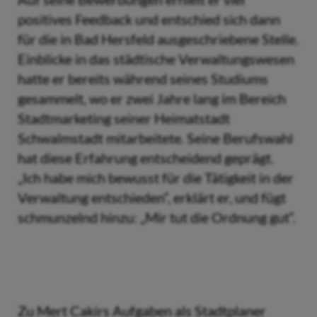
positives Feedback und entschied sich dann
für die in Bad Hersfeld ausgeschriebene Stelle.
Einblicke in das städtische Verwaltungswesen
hatte er bereits während seines Studiums
gesammelt, wo er zwei Jahre lang im Bereich
Stadtmarketing seiner Heimatstadt
Schwalmstadt mitarbeitete. Seine Berufswahl
hat diese Erfahrung entscheidend geprägt.
„Ich habe mich bewusst für die Tätigkeit in der
Verwaltung entschieden“, erklärt er, und fügt
schmunzelnd hinzu: „Mir tut die Ordnung gut“.
Zu Mert Cakirs Aufgaben als Stadtplaner