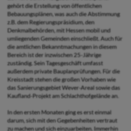
gehört die Erstellung von öffentlichen
Bebauungsplänen, was auch die Abstimmung
z.B. dem Regierungspräsidium, den
Denkmalbehörden, mit Hessen mobil und
umliegenden Gemeinden einschließt. Auch für
die amtlichen Bekanntmachungen in diesem
Bereich ist der inzwischen 25-Jährige
zuständig. Sein Tagesgeschäft umfasst
außerdem private Bauplanprüfungen. Für die
Kreisstadt stehen die großen Vorhaben wie
das Sanierungsgebiet Wever-Areal sowie das
Kaufland-Projekt am Schlachthofgelände an.
In den ersten Monaten ging es erst einmal
darum, sich mit den Gegebenheiten vertraut
zu machen und sich einzuarbeiten. Immerhin