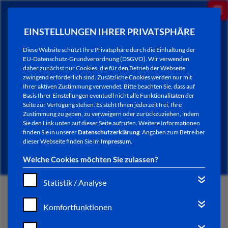
EINSTELLUNGEN IHRER PRIVATSPHÄRE
Diese Website schützt Ihre Privatsphäre durch die Einhaltung der
EU-Datenschutz-Grundverordnung (DSGVO). Wir verwenden
daher zunächst nur Cookies, die für den Betrieb der Webseite
zwingend erforderlich sind. Zusätzliche Cookies werden nur mit
Ihrer aktiven Zustimmung verwendet. Bitte beachten Sie, dass auf
Basis Ihrer Einstellungen eventuell nicht alle Funktionalitäten der
Seite zur Verfügung stehen. Es steht Ihnen jederzeit frei, Ihre
Zustimmung zu geben, zu verweigern oder zurückzuziehen, indem
Sie den Link unten auf dieser Seite aufrufen. Weitere Informationen
NEWSLETTER / CITY LETTER
finden Sie in unserer
Datenschutzerklärung
. Angaben zum Betreiber
dieser Webseite finden Sie im
Impressum
.
Welche Cookies möchten Sie zulassen?
Statistik / Analyse
START
Komfortfunktionen
BÜRGERSERVICE