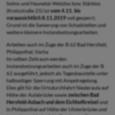
Solms und Haunetal-Wetzlos bzw. Stärklos
(Kreisstraße 25) ist
vom 4.11. bis
voraussichtlich 8.11.2019
voll gesperrt.
Grund ist die Sanierung von Schadstellen und
weitere kleinere Instandsetzungsarbeiten.
Arbeiten auch im Zuge der B 62 Bad Hersfeld,
Philippsthal, Vacha
Im selben Zeitraum werden
Instandsetzungsarbeiten auch im Zuge der B
62 ausgeführt, jedoch als Tagesbaustelle unter
halbseitiger Sperrung mit Ampelregelung.
Dies gilt für die Ortsdurchfahrt Niederaula auf
Höhe der Aulabrücke sowie
zwischen Bad
Hersfeld-Asbach und dem Eichhofkreisel
und
in Philippsthal auf Höhe der Ulsterbrücke und