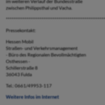
im weiteren Verlauf der Bundesstraße
zwischen Philippsthal und Vacha.
****************************************************
Pressekontakt:
Hessen Mobil
Straßen- und Verkehrsmanagement
- Büro des Regionalen Bevollmächtigten
Osthessen -
Schillerstraße 8
36043 Fulda
Tel.: 0661/49953-117
Weitere Infos im Internet