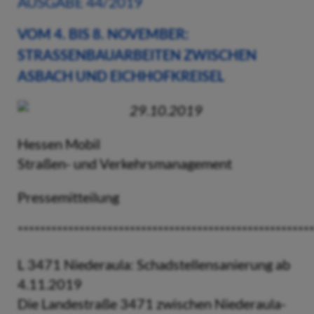
AUSGABE 44/2019
VOM 4. BIS 8. NOVEMBER:
STRASSENBAUARBEITEN ZWISCHEN A
SBACH UND EICHHOFKREISEL
29.10.2019
Hessen Mobil
Straßen- und Verkehrsmanagement
Pressemitteilung
****************************************************
L 3471 Niederaula: Schadstellensanierung ab
4.11.2019
Die Landestraße 3471 zwischen Niederaula-