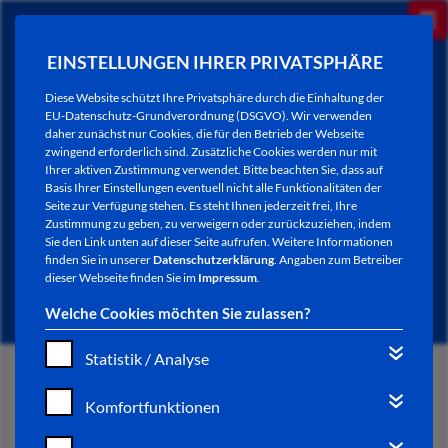
EINSTELLUNGEN IHRER PRIVATSPHÄRE
Diese Website schützt Ihre Privatsphäre durch die Einhaltung der
EU-Datenschutz-Grundverordnung (DSGVO). Wir verwenden
daher zunächst nur Cookies, die für den Betrieb der Webseite
zwingend erforderlich sind. Zusätzliche Cookies werden nur mit
Ihrer aktiven Zustimmung verwendet. Bitte beachten Sie, dass auf
Basis Ihrer Einstellungen eventuell nicht alle Funktionalitäten der
Seite zur Verfügung stehen. Es steht Ihnen jederzeit frei, Ihre
Zustimmung zu geben, zu verweigern oder zurückzuziehen, indem
Sie den Link unten auf dieser Seite aufrufen. Weitere Informationen
NEWSLETTER / CITY LETTER
finden Sie in unserer
Datenschutzerklärung
. Angaben zum Betreiber
dieser Webseite finden Sie im
Impressum
.
Welche Cookies möchten Sie zulassen?
Statistik / Analyse
START
Komfortfunktionen
BÜRGERSERVICE