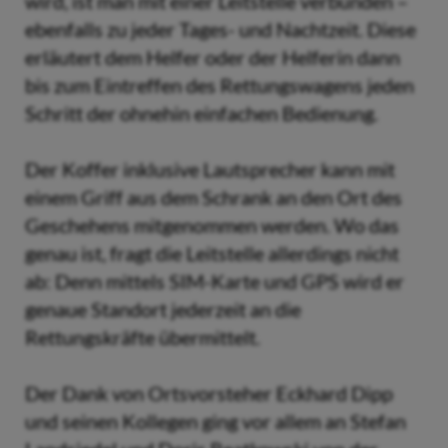
wird, ist man mit einer Leitstelle verbunden –
ebenfalls zu jeder Tages- und Nachtzeit. Diese
erläutert dem Helfer oder der Helferin dann
bis zum Eintreffen des Rettungswagens jeden
Schritt der ohnehin einfachen Bedienung.
Der Koffer inklusive Lautsprecher kann mit
einem Griff aus dem Schrank an den Ort des
Geschehens mitgenommen werden. Wo das
genau ist, fragt die Leitstelle allerdings nicht
ab: Denn mittels SIM-Karte und GPS wird er
genaue Standort jederzeit an die
Rettungskräfte übermittelt.
Der Dank von Ortsvorsteher Eckhard Dipp
und seinen Kollegen ging vor allem an Stefan