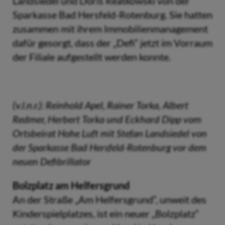
Landsiedel und Doris Reatkowski von der
Sparkasse Bad Hersfeld-Rotenburg. Sie hatten
zusammen mit ihrem Immobilienmanagement
dafür gesorgt, dass der „Defi“ jetzt im Vorraum
der Filiale aufgestellt werden konnte.
(v.l.n.r.): Reinhold Apel, Rainer Torka, Albert
Redmer, Herbert Torka und Eckhard Dipp vom
Ortsbeirat Hohe Luft mit Stefan Landsiedel von
der Sparkasse Bad Hersfeld-Rotenburg vor dem
neuen Defibrillator
Bolzplatz am Helfersgrund
An der Straße „Am Helfersgrund“, unweit des
Kinderspielplatzes, ist ein neuer „Bolzplatz“