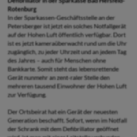
Defibrillator in der Sparkasse Bad Hersfeld-
Rotenburg
In der Sparkassen-Geschäftsstelle an der
Petersberger ist jetzt ein solches Notfallgerät
auf der Hohen Luft öffentlich verfügbar. Dort
ist es jetzt kameraüberwacht rund um die Uhr
zugänglich, zu jeder Uhrzeit und an jedem Tag
des Jahres – auch für Menschen ohne
Bankkarte. Somit steht das lebensrettende
Gerät nunmehr an zent-raler Stelle den
mehreren tausend Einwohner der Hohen Luft
zur Verfügung.
Der Ortsbeirat hat ein Gerät der neuesten
Generation beschafft. Sofort, wenn im Notfall
der Schrank mit dem Defibrillator geöffnet