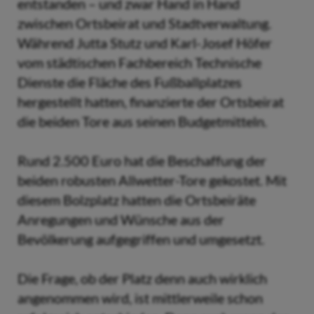
entstanden – und zwar Hand in Hand
zwischen Ortsbeirat und Stadtverwaltung.
Während Jutta Stutz und Karl-Josef Höfer
vom städtischen Fachbereich Technische
Dienste die Fläche des Fußballplatzes
hergestellt hatten, finanzierte der Ortsbeirat
die beiden Tore aus seinen Budgetmitteln.
Rund 2.500 Euro hat die Beschaffung der
beiden robusten Allwetter-Tore gekostet. Mit
diesem Bolzplatz hatten die Ortsbeiräte
Anregungen und Wünsche aus der
Bevölkerung aufgegriffen und umgesetzt.
Die Frage, ob der Platz denn auch wirklich
angenommen wird, ist mittlerweile schon