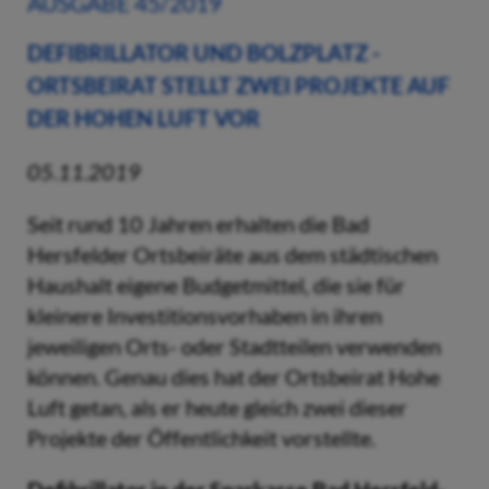
AUSGABE 45/2019
DEFIBRILLATOR UND BOLZPLATZ -
ORTSBEIRAT STELLT ZWEI PROJEKTE AUF
DER HOHEN LUFT VOR
05.11.2019
Seit rund 10 Jahren erhalten die Bad
Hersfelder Ortsbeiräte aus dem städtischen
Haushalt eigene Budgetmittel, die sie für
kleinere Investitionsvorhaben in ihren
jeweiligen Orts- oder Stadtteilen verwenden
können. Genau dies hat der Ortsbeirat Hohe
Luft getan, als er heute gleich zwei dieser
Projekte der Öffentlichkeit vorstellte.