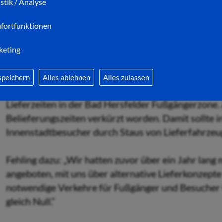
zu wünschen über.“
istik / Analyse
fortfunktionen
keting
Ordnungspolizeibeamter Jan Müller(l.) und Bürgermei
Fußgängerzone
speichern
Alles ablehnen
Alles zulassen
Zweiter Grund für Fehlings Gang auf die Straße: Er 
Lieferzeiten in der Bad Hersfelder Fußgängerzone.
Belieferungszeiten verkürzt worden. Damit sollte 
Innenstadtbesucher durch Staus von Lieferfahrzeu
Fehling dazu: „Wir hatten zuvor über ein Jahr lang 
angeboten, mit uns über alternative Lieferkonzept
notwendige Verkehre für Fußgänger und Besucher v
gleich Null.“