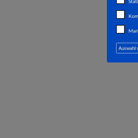
Stat
Kom
Mar
Auswahl 