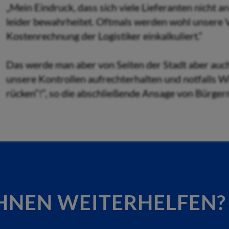
„Mein Eindruck, dass sich viele Lieferanten nicht an
leider bewahrheitet. Oftmals werden wohl unsere 
Kostenrechnung der Logistiker einkalkuliert.“
Das werde man aber von Seiten der Stadt aber auch
unsere Kontrollen aufrechterhalten und notfalls Wi
rücken“!“, so die abschließende Ansage von Bürgerm
HNEN WEITERHELFEN?