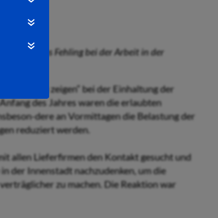
ster Thomas Fehling bei der Arbeit in der
will „Flagge zeigen“ bei der Einhaltung der
 Anfang des Jahres waren die erlaubten
insbeson-dere an Vormittagen die Belastung der
gen reduziert werden.
mit allen Lieferfirmen den Kontakt gesucht und
e in der Innenstadt nachzudenken, um die
erträglicher zu machen. Die Reaktion war