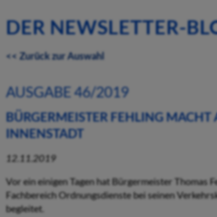
DER NEWSLETTER-BL
<< Zurück zur Auswahl
AUSGABE 46/2019
BÜRGERMEISTER FEHLING MACHT AU
NNENSTADT
12.11.2019
Vor ein einigen Tagen hat Bürgermeister Thomas F
Fachbereich Ordnungsdienste bei seinen Verkehrsk
begleitet.