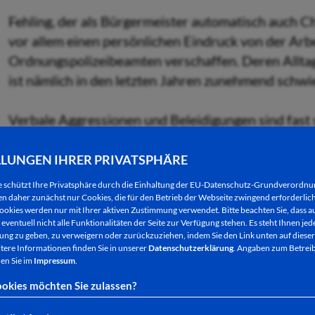
Fehling, der als Bürgermeister automatisch auch Ch
vor allem einen persönlichen Eindruck von der Arbe
Ordnungspolizeibeamten verschaffen. Deren Allta
ist nämlich in den letzten Jahren zunehmend schwi
Verbale Aggressionen und Beleidigungen sind fast 
Attacken sind nicht mehr, wie in früheren Zeiten,
gezwungen, im Vorjahr bei der Schutzausrüstung d
LLUNGEN IHRER PRIVATSPHÄRE
ihre Arbeit sicherer zu machen. Da ist es auch nur
e schützt Ihre Privatsphäre durch die Einhaltung der EU-Datenschutz-Grundverordn
Rettungskräfte oder Polizisten mittlerweile ähnlic
 daher zunächst nur Cookies, die für den Betrieb der Webseite zwingend erforderlich
ookies werden nur mit Ihrer aktiven Zustimmung verwendet. Bitte beachten Sie, dass au
Maßnahmen haben“, so der Bürgermeister.
eventuell nicht alle Funktionalitäten der Seite zur Verfügung stehen. Es steht Ihnen jede
ng zu geben, zu verweigern oder zurückzuziehen, indem Sie den Link unten auf dieser
tere Informationen finden Sie in unserer
Datenschutzerklärung
. Angaben zum Betreib
Fehlings Resümee nach dem rund zweistündigen Ei
en Sie im
Impressum
.
Beweissicherungsgründen die Bestreifung immer öf
okies möchten Sie zulassen?
bewährt. Das Unrechtsbewusstsein einiger Verkehr