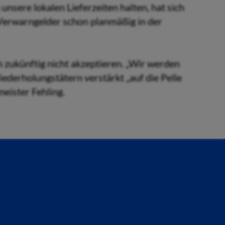
 unsere lokalen Lieferzeiten halten, hat sich
Verwarngelder schon planmäßig in der
 zukünftig nicht akzeptieren. „Wir werden
ederholungstätern verstärkt „auf die Pelle
eister Fehling.