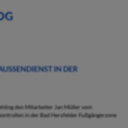
OG
SSENDIENST IN DER I
ehling den Mitarbeiter Jan Müller vom
ontrollen in der Bad Hersfelder Fußgängerzone