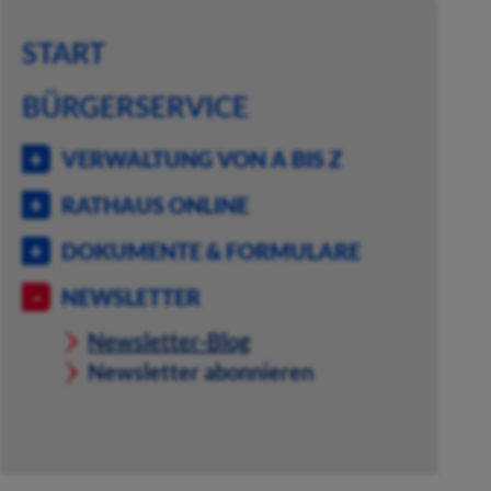
START
BÜRGERSERVICE
VERWALTUNG VON A BIS Z
RATHAUS ONLINE
DOKUMENTE & FORMULARE
NEWSLETTER
Newsletter-Blog
Newsletter abonnieren