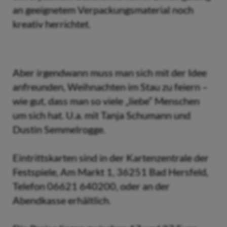
an geeignetem Verpackungsmaterial noch
kreativ herrichtet.
Aber irgendwann muss man sich mit der Idee
anfreunden, Weihnachten im Stau zu feiern –
wie gut, dass man so viele „liebe“ Menschen
um sich hat. U.a. mit Tanja Schumann und
Dustin Semmelrogge.
Eintrittskarten sind in der Kartenzentrale der
Festspiele, Am Markt 1, 36251 Bad Hersfeld,
Telefon 06621 640200, oder an der
Abendkasse erhältlich.