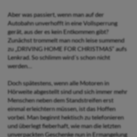
Aber was passiert, wenn man auf der
Autobahn unverhofft in eine Vollsperrung
gerät, aus der es kein Entkommen gibt?
Zunächst trommelt man noch leise summend
zu „DRIVING HOME FOR CHRISTMAS“ aufs
Lenkrad. So schlimm wird´s schon nicht
werden…
Doch spätestens, wenn alle Motoren in
Hörweite abgestellt sind und sich immer mehr
Menschen neben dem Standstreifen erst
einmal erleichtern müssen, ist das Hoffen
vorbei. Man beginnt hektisch zu telefonieren
und überlegt fieberhaft, wie man die letzten
unverpackten Geschenke nun in Ermangelung