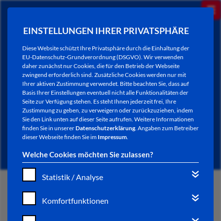
EINSTELLUNGEN IHRER PRIVATSPHÄRE
Diese Website schützt Ihre Privatsphäre durch die Einhaltung der
EU-Datenschutz-Grundverordnung (DSGVO). Wir verwenden
daher zunächst nur Cookies, die für den Betrieb der Webseite
zwingend erforderlich sind. Zusätzliche Cookies werden nur mit
Ihrer aktiven Zustimmung verwendet. Bitte beachten Sie, dass auf
Basis Ihrer Einstellungen eventuell nicht alle Funktionalitäten der
Seite zur Verfügung stehen. Es steht Ihnen jederzeit frei, Ihre
Zustimmung zu geben, zu verweigern oder zurückzuziehen, indem
Sie den Link unten auf dieser Seite aufrufen. Weitere Informationen
NEWSLETTER / CITY LETTER
finden Sie in unserer
Datenschutzerklärung
. Angaben zum Betreiber
dieser Webseite finden Sie im
Impressum
.
Welche Cookies möchten Sie zulassen?
Statistik / Analyse
START
Komfortfunktionen
BÜRGERSERVICE