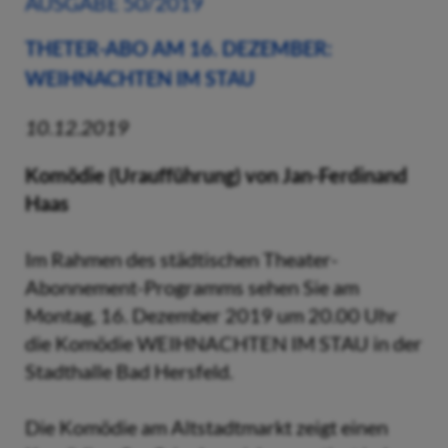
AUSGABE 50/2019
THETER-ABO AM 16. DEZEMBER:
WEIHNACHTEN IM STAU
10.12.2019
Komödie (Uraufführung) von Jan-Ferdinand
Haas
Im Rahmen des städtischen Theater-
Abonnement-Programms sehen Sie am
Montag, 16. Dezember 2019 um 20.00 Uhr
die Komödie WEIHNACHTEN IM STAU in der
Stadthalle Bad Hersfeld.
Die Komödie am Altstadtmarkt zeigt einen