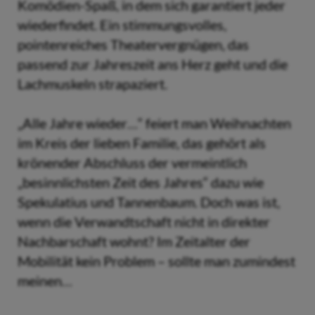
Komödien-Spaß, in dem sich garantiert jeder
wiederfindet. Ein stimmungsvolles,
pointenreiches Theatervergnügen, das
passend zur Jahreszeit ans Herz geht und die
Lachmuskeln strapaziert.
„Alle Jahre wieder…“ feiert man Weihnachten
im Kreis der lieben Familie, das gehört als
krönender Abschluss der vermeintlich
„besinnlichsten Zeit des Jahres“ dazu wie
Spekulatius und Tannenbaum. Doch was ist,
wenn die Verwandtschaft nicht in direkter
Nachbarschaft wohnt? Im Zeitalter der
Mobilität kein Problem – sollte man zumindest
meinen…