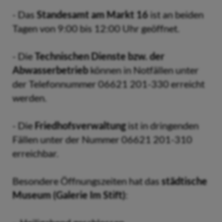
- Das
Standesamt am Markt 16
ist an beiden
Tagen von 9:00 bis 12:00 Uhr geöffnet.
- Die
Technischen Dienste bzw. der
Abwasserbetrieb
können in Notfällen unter
der Telefonnummer 06621 201-330 erreicht
werden.
- Die
Friedhofsverwaltung
ist in dringenden
Fällen unter der Nummer 06621 201-310
erreichbar.
Besondere Öffnungszeiten hat das
städtische
Museum (Galerie Im Stift)
: