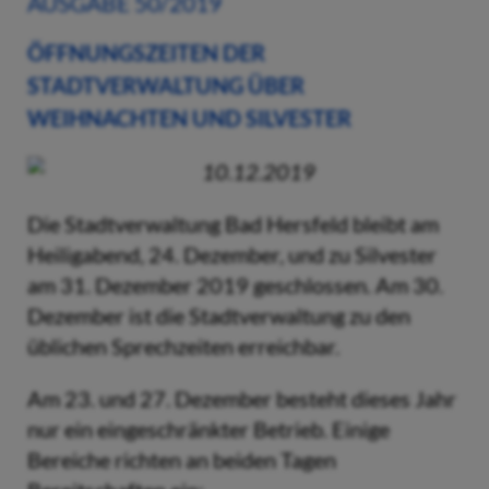
AUSGABE 50/2019
ÖFFNUNGSZEITEN DER
STADTVERWALTUNG ÜBER
WEIHNACHTEN UND SILVESTER
10.12.2019
Die Stadtverwaltung Bad Hersfeld bleibt am
Heiligabend, 24. Dezember, und zu Silvester
am 31. Dezember 2019 geschlossen. Am 30.
Dezember ist die Stadtverwaltung zu den
üblichen Sprechzeiten erreichbar.
Am 23. und 27. Dezember besteht dieses Jahr
nur ein eingeschränkter Betrieb. Einige
Bereiche richten an beiden Tagen