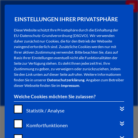
EINSTELLUNGEN IHRER PRIVATSPHÄRE
Diese Website schützt Ihre Privatsphäre durch die Einhaltung der
EU-Datenschutz-Grundverordnung (DSGVO). Wir verwenden
daher zunächst nur Cookies, die für den Betrieb der Webseite
zwingend erforderlich sind. Zusätzliche Cookies werden nur mit
Ihrer aktiven Zustimmung verwendet. Bitte beachten Sie, dass auf
Basis Ihrer Einstellungen eventuell nicht alle Funktionalitäten der
Seite zur Verfügung stehen. Es steht Ihnen jederzeit frei, Ihre
Zustimmung zu geben, zu verweigern oder zurückzuziehen, indem
Sie den Link unten auf dieser Seite aufrufen. Weitere Informationen
NEWSLETTER / CITY LETTER
finden Sie in unserer
Datenschutzerklärung
. Angaben zum Betreiber
dieser Webseite finden Sie im
Impressum
.
Welche Cookies möchten Sie zulassen?
Statistik / Analyse
START
Komfortfunktionen
BÜRGERSERVICE