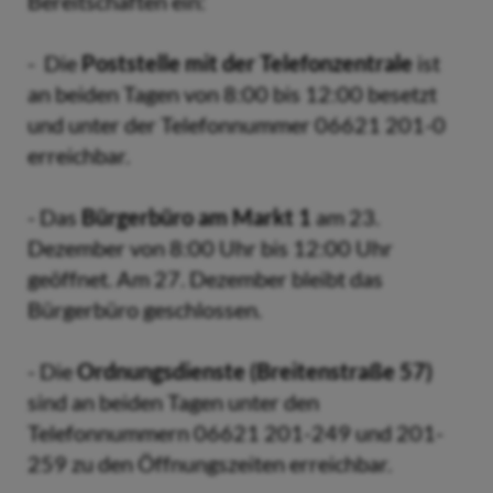
Bereitschaften ein:
- Die
Poststelle mit der Telefonzentrale
ist
an beiden Tagen von 8:00 bis 12:00 besetzt
und unter der Telefonnummer 06621 201-0
erreichbar.
- Das
Bürgerbüro am Markt 1
am 23.
Dezember von 8:00 Uhr bis 12:00 Uhr
geöffnet. Am 27. Dezember bleibt das
Bürgerbüro geschlossen.
- Die
Ordnungsdienste (Breitenstraße 57)
sind an beiden Tagen unter den
Telefonnummern 06621 201-249 und 201-
259 zu den Öffnungszeiten erreichbar.