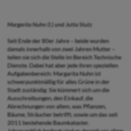
Margarita Nuhn (l.) und Jutta Stutz
Seit Ende der 80er Jahre – beide wurden
damals innerhalb von zwei Jahren Mutter –
teilen sie sich die Stelle im Bereich Technische
Dienste. Dabei hat aber jede ihren speziellen
Aufgabenbereich: Margarita Nuhn ist
schwerpunktmäßig für alles Grüne in der
Stadt zuständig: Sie kümmert sich um die
Ausschreibungen, den Einkauf, die
Abrechnungen von allem, was Pflanzen,
Bäume, Sträucher betrifft, sowie um das seit
2011 bestehende Baumkataster.
Jahreszeitlich bedingt sind es derzeit vor allem