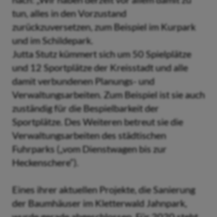
tun, alles in den Vorzustand
zurückzuversetzen, zum Beispiel im Kurpark
und im Schildepark.
Jutta Stutz kümmert sich um 50 Spielplätze
und 12 Sportplätze der Kreisstadt und alle
damit verbundenen Planungs- und
Verwaltungsarbeiten. Zum Beispiel ist sie auch
zuständig für die Bespielbarkeit der
Sportplätze. Des Weiteren betreut sie die
Verwaltungsarbeiten des städtischen
Fuhrparks („vom Dienstwagen bis zur
Heckenschere“).
Eines ihrer aktuellen Projekte, die Sanierung
der Baumhäuser im Kletterwald Jahnpark,
wurde gerade abgeschlossen. Für 2020 steht