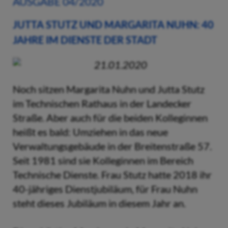
AUSGABE 04/2020
JUTTA STUTZ UND MARGARITA NUHN: 40
JAHRE IM DIENSTE DER STADT
21.01.2020
Noch sitzen Margarita Nuhn und Jutta Stutz
im Technischen Rathaus in der Landecker
Straße. Aber auch für die beiden Kolleginnen
heißt es bald: Umziehen in das neue
Verwaltungsgebäude in der Breitenstraße 57.
Seit 1981 sind sie Kolleginnen im Bereich
Technische Dienste. Frau Stutz hatte 2018 ihr
40-jähriges Dienstjubiläum, für Frau Nuhn
steht dieses Jubiläum in diesem Jahr an.