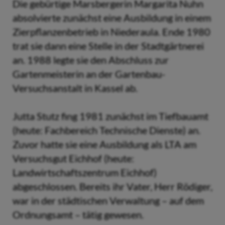
Die gebürtige Marsbergerin Margarita Nuhn
absolvierte zunächst eine Ausbildung in einem
Zierpflanzenbetrieb in Niederaula. Ende 1980
trat sie dann eine Stelle in der Stadtgärtnerei
an. 1988 legte sie den Abschluss zur
Gartenmeisterin an der Gartenbau-
Versuchsanstalt in Kassel ab.
Jutta Stutz fing 1981 zunächst im Tiefbauamt
(heute: Fachbereich Technische Dienste) an.
Zuvor hatte sie eine Ausbildung als LTA am
Versuchsgut Eichhof (heute:
Landwirtschaftszentrum Eichhof)
abgeschlossen. Bereits ihr Vater, Herr Rödiger,
war in der städtischen Verwaltung – auf dem
Ordnungsamt – tätig gewesen.