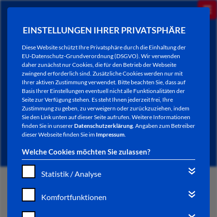
EINSTELLUNGEN IHRER PRIVATSPHÄRE
Diese Website schützt Ihre Privatsphäre durch die Einhaltung der
EU-Datenschutz-Grundverordnung (DSGVO). Wir verwenden
daher zunächst nur Cookies, die für den Betrieb der Webseite
zwingend erforderlich sind. Zusätzliche Cookies werden nur mit
Ihrer aktiven Zustimmung verwendet. Bitte beachten Sie, dass auf
Basis Ihrer Einstellungen eventuell nicht alle Funktionalitäten der
Seite zur Verfügung stehen. Es steht Ihnen jederzeit frei, Ihre
Zustimmung zu geben, zu verweigern oder zurückzuziehen, indem
Sie den Link unten auf dieser Seite aufrufen. Weitere Informationen
NEWSLETTER / CITY LETTER
finden Sie in unserer
Datenschutzerklärung
. Angaben zum Betreiber
dieser Webseite finden Sie im
Impressum
.
Welche Cookies möchten Sie zulassen?
Statistik / Analyse
START
Komfortfunktionen
BÜRGERSERVICE