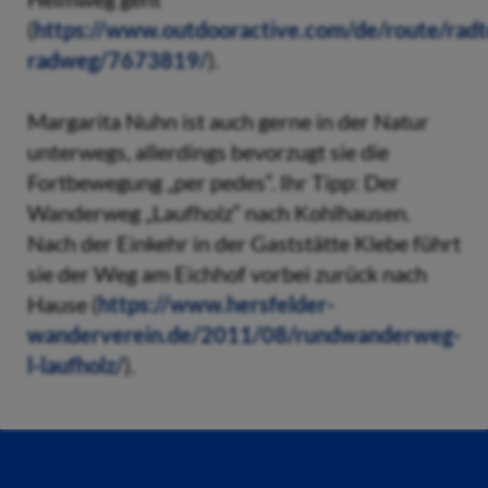
(
https://www.outdooractive.com/de/route/radt
radweg/7673819/
).
Margarita Nuhn ist auch gerne in der Natur
unterwegs, allerdings bevorzugt sie die
Fortbewegung „per pedes“. Ihr Tipp: Der
Wanderweg „Laufholz“ nach Kohlhausen.
Nach der Einkehr in der Gaststätte Klebe führt
sie der Weg am Eichhof vorbei zurück nach
Hause (
https://www.hersfelder-
wanderverein.de/2011/08/rundwanderweg-
l-laufholz/
).