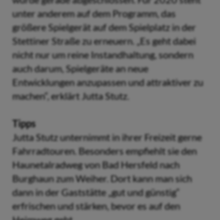
unter anderem auf dem Programm, das
größere Spielgerät auf dem Spielplatz in der
Stettiner Straße zu erneuern. „Es geht dabei
nicht nur um reine Instandhaltung, sondern
auch darum, Spielgeräte an neue
Entwicklungen anzupassen und attraktiver zu
machen“, erklärt Jutta Stutz.
Tipps
Jutta Stutz unternimmt in ihrer Freizeit gerne
Fahrradtouren. Besonders empfiehlt sie den
Haunetalradweg von Bad Hersfeld nach
Burghaun zum Weiher. Dort kann man sich
dann in der Gaststätte „gut und günstig“
erfrischen und stärken, bevor es auf den
Heimweg geht