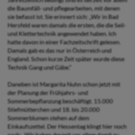
die Baumfäll- und pflegearbeiten, mit denen
sie befasst ist. Sie erinnert sich: „Wir in Bad
Hersfeld waren damals die ersten, die die Seil-
und Klettertechnik angewendet haben. Ich
hatte davon in einer Fachzeitschrift gelesen.
Damals gab es das nur in Österreich und
England. Schon kurze Zeit später wurde diese
Technik Gang und Gäbe.“
Daneben ist Margarita Nuhn schon jetzt mit
der Planung der Frühjahrs- und
Sommerbepflanzung beschäftigt. 15.000
Stiefmütterchen und 18. bis 20.000
Sommerblumen stehen auf dem
Einkaufszettel. Der Hessentag klingt hier noch
nach: „Wir haben derzeit vor allem damit zu