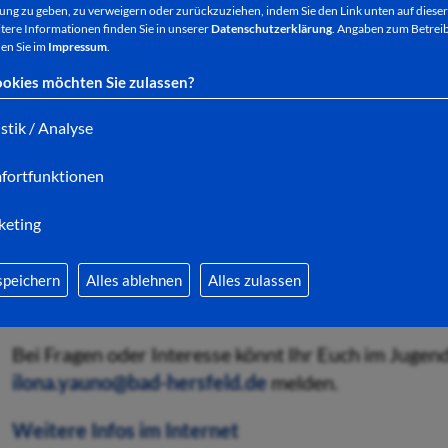
ng zu geben, zu verweigern oder zurückzuziehen, indem Sie den Link unten auf dieser
Los geht`s am Dienstag, den 14. April 2020 um 13.
tere Informationen finden Sie in unserer
Datenschutzerklärung
. Angaben zum Betreib
en Sie im
Impressum
.
Jugendhaus, Dippelstraße 10 in Bad Hersfeld.
okies möchten Sie zulassen?
Die Kosten belaufen sich auf 20 Euro pro Person. D
istik / Analyse
Freigetränk vor Ort.
fortfunktionen
keting
Jetzt anmelden, denn die Plätze sind begrenzt!
Anm
Außerdem greifen wir im Sinne der Jugendbeteiligu
speichern
Alles ablehnen
Alles zulassen
Angebote gemeinsam mit den Jugendlichen spannend
Bei Fragen oder Interesse könnt Ihr Euch im Juge
ilona.yauno@bad-hersfeld.de
melden.
Weitere Infos im Internet