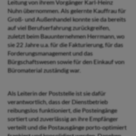
Leitung von ihrem Vorgänger Karl-Heinz
Nuhn übernommen. Als gelernte Kauffrau für
Groß- und Außenhandel konnte sie da bereits
auf viel Berufserfahrung zurückgreifen,
zuletzt beim Bauunternehmen Herrmann, wo
sie 22 Jahre u.a. für die Fakturierung, für das
Forderungsmanagement und das
Bürgschaftswesen sowie für den Einkauf von
Büromaterial zuständig war.
Als Leiterin der Poststelle ist sie dafür
verantwortlich, dass der Dienstbetrieb
reibungslos funktioniert, die Posteingänge
sortiert und zuverlässig an ihre Empfänger
verteilt und die Postausgänge porto-optimiert
frankiert und konsolidiert werden. Daneben