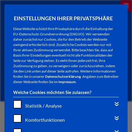
EINSTELLUNGEN IHRER PRIVATSPHÄRE
Diese Website schützt Ihre Privatsphäre durch die Einhaltung der
EU-Datenschutz-Grundverordnung (DSGVO). Wir verwenden
daher zunächst nur Cookies, die für den Betrieb der Webseite
zwingend erforderlich sind. Zusätzliche Cookies werden nur mit
Ihrer aktiven Zustimmung verwendet. Bitte beachten Sie, dass auf
Basis Ihrer Einstellungen eventuell nicht alle Funktionalitäten der
Seite zur Verfügung stehen. Es steht Ihnen jederzeit frei, Ihre
Zustimmung zu geben, zu verweigern oder zurückzuziehen, indem
Sie den Link unten auf dieser Seite aufrufen. Weitere Informationen
NEWSLETTER / CITY LETTER
finden Sie in unserer
Datenschutzerklärung
. Angaben zum Betreiber
dieser Webseite finden Sie im
Impressum
.
Welche Cookies möchten Sie zulassen?
Statistik / Analyse
START
Komfortfunktionen
BÜRGERSERVICE