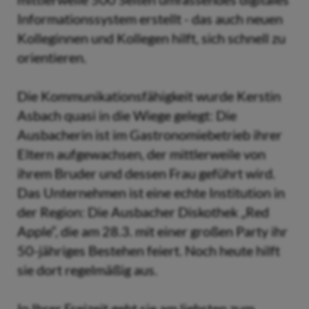
Informationssystem erstellt - das auch neuen
Kolleginnen und Kollegen hilft, sich schnell zu
orientieren.
Die Kommunikationsfähigkeit wurde Kerstin
Asbach quasi in die Wiege gelegt: Die
Ausbacherin ist im Gastronomiebetrieb ihrer
Eltern aufgewachsen, der mittlerweile von
ihrem Bruder und dessen Frau geführt wird.
Das Unternehmen ist eine echte Institution in
der Region: Die Ausbacher Diskothek „Red
Apple“, die am 28.3. mit einer großen Party ihr
50-jähriges Bestehen feiert. Noch heute hilft
sie dort regelmäßig aus.
In Ihrer Freizeit geht sie am liebsten zum