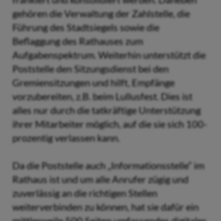
gehören die Verwaltung der Zahlstelle, die
Führung des Stadtsiegels sowie die
Beflaggung des Rathauses zum
Aufgabenspektrum. Weiterhin unterstützt die
Poststelle den Sitzungsdienst bei den
Gremiensitzungen und hilft, Empfänge
vorzubereiten, z.B. beim Lullusfest. Dies ist
alles nur durch die tatkräftige Unterstützung
ihrer Mitarbeiter möglich, auf die sie sich 100-
prozentig verlassen kann.
Da die Poststelle auch „Informationsstelle“ im
Rathaus ist und um alle Anrufer zügig und
zuverlässig an die richtigen Stellen
weiterverbinden zu können, hat sie dafür ein
mittlerweile 500 Seiten umfassendes digitales