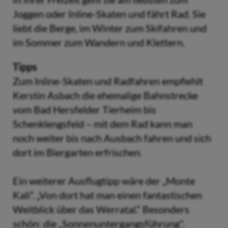
Joggen oder Inline-Skaten und fährt Rad. Sie
liebt die Berge, im Winter zum Skifahren und
im Sommer zum Wandern und Klettern.
Tipps
Zum Inline-Skaten und Radfahren empfiehlt
Kerstin Asbach die ehemalige Bahnstrecke
vom Bad Hersfelder Tierheim bis
Schenklengsfeld – mit dem Rad kann man
noch weiter bis nach Ausbach fahren und sich
dort im Biergarten erfrischen.
Ein weiterer Ausflugtipp wäre der „Monte
Kali“. „Von dort hat man einen fantastischen
Weitblick über das Werratal.“ Besonders
schön: die „Sonnenuntergangsführung".