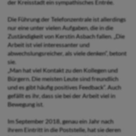
der Kreisstadt ein sympathisches Entrée.
Die Führung der Telefonzentrale ist allerdings
nur eine unter vielen Aufgaben, die in die
Zuständigkeit von Kerstin Asbach fallen. „Die
Arbeit ist viel interessanter und
abwechslungsreicher, als viele denken“, betont
sie.
„Man hat viel Kontakt zu den Kollegen und
Bürgern. Die meisten Leute sind freundlich
und es gibt häufig positives Feedback“. Auch
gefällt es ihr, dass sie bei der Arbeit viel in
Bewegung ist.
Im September 2018, genau ein Jahr nach
ihrem Eintritt in die Poststelle, hat sie deren