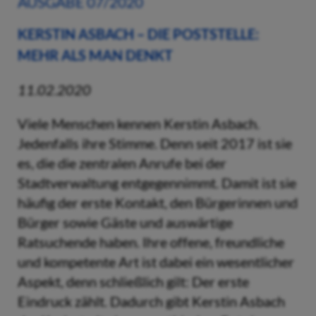
AUSGABE 07/2020
KERSTIN ASBACH – DIE POSTSTELLE:
MEHR ALS MAN DENKT
11.02.2020
Viele Menschen kennen Kerstin Asbach.
Jedenfalls ihre Stimme. Denn seit 2017 ist sie
es, die die zentralen Anrufe bei der
Stadtverwaltung entgegennimmt. Damit ist sie
häufig der erste Kontakt, den Bürgerinnen und
Bürger sowie Gäste und auswärtige
Ratsuchende haben. Ihre offene, freundliche
und kompetente Art ist dabei ein wesentlicher
Aspekt, denn schließlich gilt: Der erste
Eindruck zählt. Dadurch gibt Kerstin Asbach