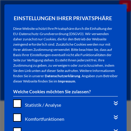
EINSTELLUNGEN IHRER PRIVATSPHÄRE
Diese Website schützt Ihre Privatsphäre durch die Einhaltung der
EU-Datenschutz-Grundverordnung (DSGVO). Wir verwenden
daher zunächst nur Cookies, die für den Betrieb der Webseite
zwingend erforderlich sind. Zusätzliche Cookies werden nur mit
Ihrer aktiven Zustimmung verwendet. Bitte beachten Sie, dass auf
Basis Ihrer Einstellungen eventuell nicht alle Funktionalitäten der
Seite zur Verfügung stehen. Es steht Ihnen jederzeit frei, Ihre
Zustimmung zu geben, zu verweigern oder zurückzuziehen, indem
Sie den Link unten auf dieser Seite aufrufen. Weitere Informationen
NEWSLETTER / CITY LETTER
finden Sie in unserer
Datenschutzerklärung
. Angaben zum Betreiber
dieser Webseite finden Sie im
Impressum
.
Welche Cookies möchten Sie zulassen?
Statistik / Analyse
START
Komfortfunktionen
BÜRGERSERVICE