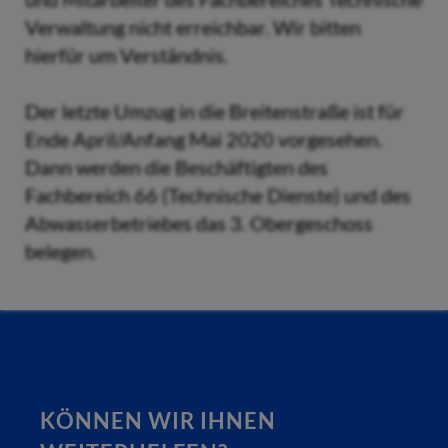
Verwaltung nicht erreichbar. Wir bitten
hierfür um Verständnis.
Der letzte Umzug in die Breitenstraße ist für
Ende April/Anfang Mai 2020 vorgesehen.
Dann werden die Beschäftigten des
Fachbereich 66 (Technische Dienste) und des
Abwasserbetriebes das 3. Obergeschoss
belegen.
KÖNNEN WIR IHNEN