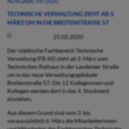
AUSGABE 09/2020
TECHNISCHE VERWALTUNG ZIEHT AB 3.
MÄRZ UM IN DIE BREITENSTRASSE 57
25.02.2020
Der städtische Fachbereich Technische
Verwaltung (FB 60) zieht ab 3. März vom
Technischen Rathaus in der Landecker Straße
um in das neue Verwaltungsgebäude
Breitenstraße 57. Die 12 Kolleginnnen und
Kollegen werden dort in das 4. Stockwerk
einziehen.
Aus diesem Grund sind vom 3. bis
voraussichtlich 6. März die Mitarbeiterinnen
und Mitarbeiter des Fachbereiches Technische