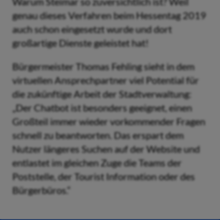
Warum Steimar so zuversichtlich ist? Weil
genau dieses Verfahren beim Hessentag 2019
auch schon eingesetzt wurde und dort
großartige Dienste geleistet hat!
Bürgermeister Thomas Fehling sieht in dem
virtuellen Ansprechpartner viel Potential für
die zukünftige Arbeit der Stadtverwaltung:
„Der Chatbot ist besonders geeignet, einen
Großteil immer wieder vorkommender Fragen
schnell zu beantworten. Das erspart dem
Nutzer längeres Suchen auf der Website und
entlastet im gleichen Zuge die Teams der
Poststelle, der Tourist Information oder des
Bürgerbüros.“