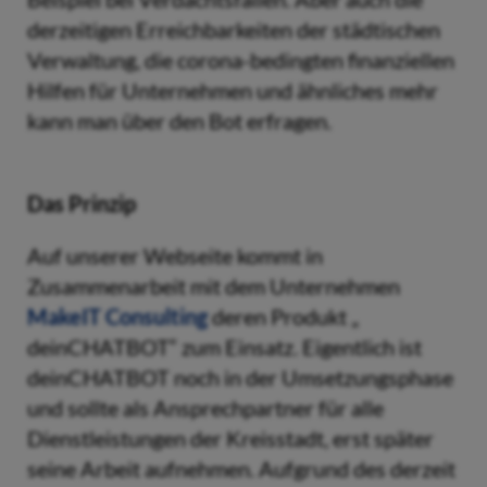
derzeitigen Erreichbarkeiten der städtischen
Verwaltung, die corona-bedingten finanziellen
Hilfen für Unternehmen und ähnliches mehr
kann man über den Bot erfragen.
Das Prinzip
Auf unserer Webseite kommt in
Zusammenarbeit mit dem Unternehmen
MakeIT Consulting
deren Produkt „
deinCHATBOT“ zum Einsatz. Eigentlich ist
deinCHATBOT noch in der Umsetzungsphase
und sollte als Ansprechpartner für alle
Dienstleistungen der Kreisstadt, erst später
seine Arbeit aufnehmen. Aufgrund des derzeit