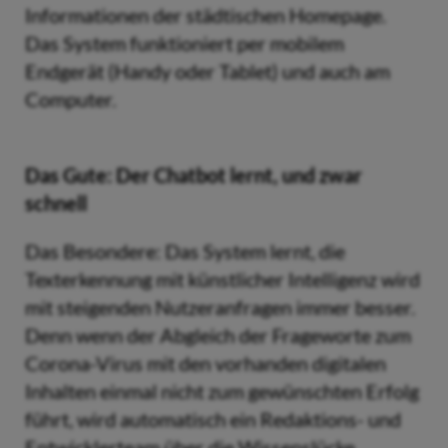
Informationen der städtischen Homepage.
Das System funktioniert per mobilem
Endgerät (Handy oder Tablet) und auch am
Computer.
Das Gute: Der Chatbot lernt, und zwar
schnell
Das Besondere: Das System lernt, die
Texterkennung mit künstlicher Intelligenz wird
mit steigenden Nutzeranfragen immer besser.
Denn wenn der Abgleich der Frageworte zum
Corona-Virus mit den vorhanden digitalen
Inhalten einmal nicht zum gewünschten Erfolg
führt, wird automatisch ein Redaktions- und
Entwicklerteam über die Wissenslücke