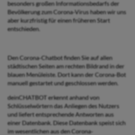
besonders großen Informationsbedarfs der
Bevölkerung zum Corona-Virus haben wir uns
aber kurzfristig für einen früheren Start
entschieden.
Den Corona-Chatbot finden Sie auf allen
städtischen Seiten am rechten Bildrand in der
blauen Menüleiste. Dort kann der Corona-Bot
manuell gestartet und geschlossen werden.
deinCHATBOT erkennt anhand von
Schlüsselwörtern das Anliegen des Nutzers
und liefert entsprechende Antworten aus
einer Datenbank. Diese Datenbank speist sich
im wesentlichen aus den Corona-