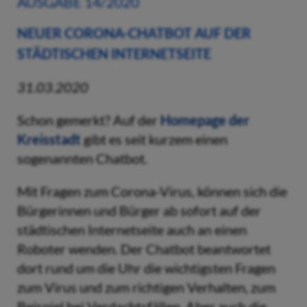
AUSGABE 14/2020
NEUER CORONA-CHATBOT AUF DER
STÄDTISCHEN INTERNETSEITE
31.03.2020
Schon gemerkt? Auf der
Homepage der
Kreisstadt
gibt es seit kurzem einen
sogenannten Chatbot.
Mit Fragen zum Corona-Virus, können sich die
Bürgerinnen und Bürger ab sofort auf der
städtischen Internetseite auch an einen
Roboter wenden. Der Chatbot beantwortet
dort rund um die Uhr die wichtigsten Fragen
zum Virus und zum richtigen Verhalten, zum
Beispiel bei Verdachtsfällen. Aber auch die