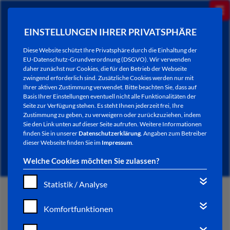
EINSTELLUNGEN IHRER PRIVATSPHÄRE
Diese Website schützt Ihre Privatsphäre durch die Einhaltung der
EU-Datenschutz-Grundverordnung (DSGVO). Wir verwenden
daher zunächst nur Cookies, die für den Betrieb der Webseite
zwingend erforderlich sind. Zusätzliche Cookies werden nur mit
Ihrer aktiven Zustimmung verwendet. Bitte beachten Sie, dass auf
Basis Ihrer Einstellungen eventuell nicht alle Funktionalitäten der
Seite zur Verfügung stehen. Es steht Ihnen jederzeit frei, Ihre
Zustimmung zu geben, zu verweigern oder zurückzuziehen, indem
Sie den Link unten auf dieser Seite aufrufen. Weitere Informationen
NEWSLETTER / CITY LETTER
finden Sie in unserer
Datenschutzerklärung
. Angaben zum Betreiber
dieser Webseite finden Sie im
Impressum
.
Welche Cookies möchten Sie zulassen?
Statistik / Analyse
START
Komfortfunktionen
BÜRGERSERVICE