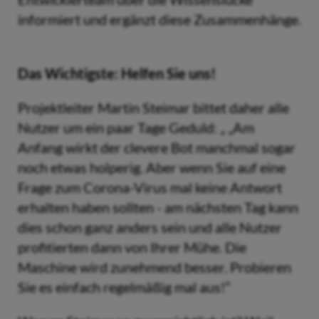
informiert und ergänzt diese Zusammenhänge.
Das Wichtigste: Helfen Sie uns!
Projektleiter Martin Steimar bittet daher alle
Nutzer um ein paar Tage Geduld: „ „Am
Anfang wirkt der clevere Bot manchmal sogar
noch etwas holperig. Aber wenn Sie auf eine
Frage zum Corona-Virus mal keine Antwort
erhalten haben sollten - am nächsten Tag kann
dies schon ganz anders sein und alle Nutzer
profitierten dann von Ihrer Mühe. Die
Maschine wird zunehmend besser. Probieren
Sie es einfach regelmäßig mal aus!“