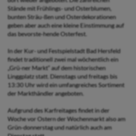
Stände mit Frühlings- und Osterblumen,
bunten Sträu-ßen und Osterdekorationen
geben aber auch eine kleine Einstimmung auf
das bevorste-hende Osterfest.
In der Kur- und Festspielstadt Bad Hersfeld
findet traditionell zwei mal wöchentlich ein
„Grü-ner Markt“ auf dem historischen
Linggplatz statt. Dienstags und freitags bis
13:30 Uhr wird ein umfangreiches Sortiment
der Markthändler angeboten.
Aufgrund des Karfreitages findet in der
Woche vor Ostern der Wochenmarkt also am
Grün-donnerstag und natürlich auch am
Dienstag statt.