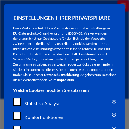
EINSTELLUNGEN IHRER PRIVATSPHÄRE
Diese Website schützt Ihre Privatsphäre durch die Einhaltung der
EU-Datenschutz-Grundverordnung (DSGVO). Wir verwenden
daher zunächst nur Cookies, die für den Betrieb der Webseite
zwingend erforderlich sind. Zusätzliche Cookies werden nur mit
Ihrer aktiven Zustimmung verwendet. Bitte beachten Sie, dass auf
Basis Ihrer Einstellungen eventuell nicht alle Funktionalitäten der
Seite zur Verfügung stehen. Es steht Ihnen jederzeit frei, Ihre
Zustimmung zu geben, zu verweigern oder zurückzuziehen, indem
Sie den Link unten auf dieser Seite aufrufen. Weitere Informationen
NEWSLETTER / CITY LETTER
finden Sie in unserer
Datenschutzerklärung
. Angaben zum Betreiber
dieser Webseite finden Sie im
Impressum
.
Welche Cookies möchten Sie zulassen?
Statistik / Analyse
START
Komfortfunktionen
BÜRGERSERVICE