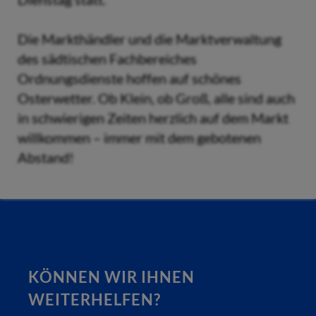
Die Markthändler und die Marktverwaltung
des sädtischen Fachbereiches
Ordnungsdienste hoffen auf schönes
Osterwetter. Ob Klein, ob Groß, alle sind auch
in schwierigen Zeiten herzlich auf dem Markt
willkommen – immer mit dem gebotenen
Abstand!
KÖNNEN WIR IHNEN
WEITERHELFEN?