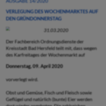
AUSGABE 14/2020
VERLEGUNG DES WOCHENMARKTES AUF
DEN GRÜNDONNERSTAG
31.03.2020
Der Fachbereich Ordnungsdienste der
Kreisstadt Bad Hersfeld teilt mit, dass wegen
des Karfreitages der Wochenmarkt auf
Donnerstag, 09. April 2020
vorverlegt wird.
Obst und Gemüse, Fisch und Fleisch sowie
Geflügel und natürlich (bunte) Eier werden
dort wieder angeboten. Die zahlreichen