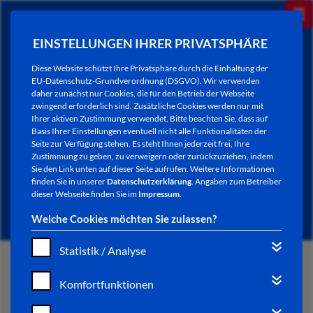
EINSTELLUNGEN IHRER PRIVATSPHÄRE
Diese Website schützt Ihre Privatsphäre durch die Einhaltung der
EU-Datenschutz-Grundverordnung (DSGVO). Wir verwenden
daher zunächst nur Cookies, die für den Betrieb der Webseite
zwingend erforderlich sind. Zusätzliche Cookies werden nur mit
Ihrer aktiven Zustimmung verwendet. Bitte beachten Sie, dass auf
Basis Ihrer Einstellungen eventuell nicht alle Funktionalitäten der
Seite zur Verfügung stehen. Es steht Ihnen jederzeit frei, Ihre
Zustimmung zu geben, zu verweigern oder zurückzuziehen, indem
Sie den Link unten auf dieser Seite aufrufen. Weitere Informationen
NEWSLETTER / CITY LETTER
finden Sie in unserer
Datenschutzerklärung
. Angaben zum Betreiber
dieser Webseite finden Sie im
Impressum
.
Welche Cookies möchten Sie zulassen?
Statistik / Analyse
START
Komfortfunktionen
BÜRGERSERVICE