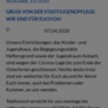
AUSGABE 15/2020
GRUSS VON DER STADTJUGENDPFLEGE: W
IR SIND FÜR EUCH DA!
07.04.2020
Unsere Einrichtungen, das Kinder- und
Jugendhaus, die Begegnungsstätte
Helfersgrund sowie der Jugendraum Asbach,
sind wegen der Corona-Lage bis zum Ende der
Osterferien geschlossen. Nichts desto trotz
sind wir weiterhin für Euch da und Ihr könnt
Euch immer, auch bei Problemen oder
Kummer, an uns wenden.
Telefonisch erreicht ihr uns montags bis
mittwochs immer von 10.00 bis 14.00 Uhr im