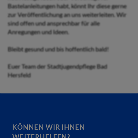
Bastelanleitungen habt, könnt Ihr diese gerne
zur Veröffentlichung an uns weiterleiten. Wir
sind offen und ansprechbar für alle
Anregungen und Ideen.
Bleibt gesund und bis hoffentlich bald!
Euer Team der Stadtjugendpflege Bad
Hersfeld
KÖNNEN WIR IHNEN
WEITERHELFEN?