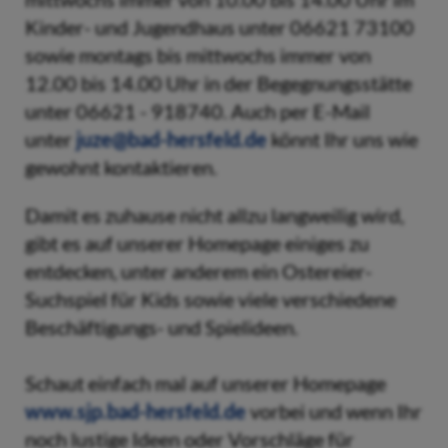
Kinder- und Jugendhaus unter 06621 73100
sowie montags bis mittwochs immer von
12.00 bis 14.00 Uhr in der Begegnungsstätte
unter 06621 - 918740. Auch per E-Mail
unter
juze@bad-hersfeld.de
könnt Ihr uns wie
gewohnt kontaktieren.
Damit es zuhause nicht allzu langweilig wird,
gibt es auf unserer Homepage einiges zu
entdecken, unter anderem ein Ostereier-
Suchspiel für Kids sowie viele verschiedene
Beschäftigungs- und Spielideen.
Schaut einfach mal auf unserer Homepage
www.sjp.bad-hersfeld.de
vorbei und wenn Ihr
noch lustige Ideen oder Vorschläge für