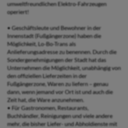
umweltfreundlichen Elektro-Fahrzeugen
operiert!
• Geschäftsleute und Bewohner in der
Innenstadt (Fußgängerzone) haben die
Möglichkeit, Lo-Bo-Trans als
Anlieferungsadresse zu benennen. Durch die
Sondergenehmigungen der Stadt hat das
Unternehmen die Möglichkeit, unabhängig von
den offiziellen Lieferzeiten in der
Fußgängerzone, Waren zu liefern – genau
dann, wenn jemand vor Ort ist und auch die
Zeit hat, die Ware anzunehmen.
• Für Gastronomen, Restaurants,
Buchhändler, Reinigungen und viele andere
mehr, die bisher Liefer- und Abholdienste mit