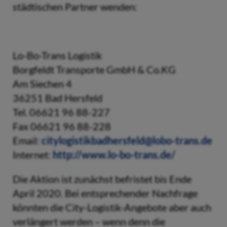
städtischen Partner wenden:
Lo-Bo-Trans Logistik
Borgfeldt Transporte GmbH & Co.KG
Am Siechen 4
36251 Bad Hersfeld
Tel. 06621 96 88-227
Fax 06621 96 88-228
Email:
citylogistikbadhersfeld@lobo-trans.de
Internet:
http://www.lo-bo-trans.de/
Die Aktion ist zunächst befristet bis Ende
April 2020. Bei entsprechender Nachfrage
könnten die City-Logistik-Angebote aber auch
verlängert werden – wenn denn die