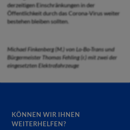
derzeitigen Einschränkungen in der
Öffentlichkeit durch das Corona-Virus weiter
bestehen bleiben sollten.
Michael Finkenberg (M.) von Lo-Bo-Trans und
Bürgermeister Thomas Fehling (r.) mit zwei der
eingesetzten Elektrofahrzeuge
KÖNNEN WIR IHNEN
WEITERHELFEN?