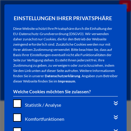
EINSTELLUNGEN IHRER PRIVATSPHÄRE
Diese Website schützt Ihre Privatsphäre durch die Einhaltung der
EU-Datenschutz-Grundverordnung (DSGVO). Wir verwenden
daher zunächst nur Cookies, die für den Betrieb der Webseite
zwingend erforderlich sind. Zusätzliche Cookies werden nur mit
Ihrer aktiven Zustimmung verwendet. Bitte beachten Sie, dass auf
Basis Ihrer Einstellungen eventuell nicht alle Funktionalitäten der
Seite zur Verfügung stehen. Es steht Ihnen jederzeit frei, Ihre
Zustimmung zu geben, zu verweigern oder zurückzuziehen, indem
Sie den Link unten auf dieser Seite aufrufen. Weitere Informationen
NEWSLETTER / CITY LETTER
finden Sie in unserer
Datenschutzerklärung
. Angaben zum Betreiber
dieser Webseite finden Sie im
Impressum
.
Welche Cookies möchten Sie zulassen?
Statistik / Analyse
START
Komfortfunktionen
BÜRGERSERVICE