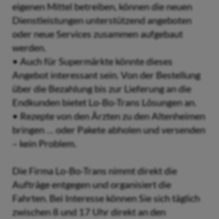
eigenen Mittel betreiben, können die neuen
Dienstleistungen unterstützend angeboten
oder neue Services zusammen aufgebaut
werden.
• Auch für Supermärkte könnte dieses
Angebot interessant sein. Von der Bestellung
über die Bezahlung bis zur Lieferung an die
Endkunden bietet Lo-Bo-Trans Lösungen an.
• Rezepte von den Ärzten zu den Altenheimen
bringen … oder Pakete abholen und versenden
– kein Problem.
Die Firma Lo-Bo-Trans nimmt direkt die
Aufträge entgegen und organisiert die
Fahrten. Bei Interesse können Sie sich täglich
zwischen 8 und 17 Uhr direkt an den