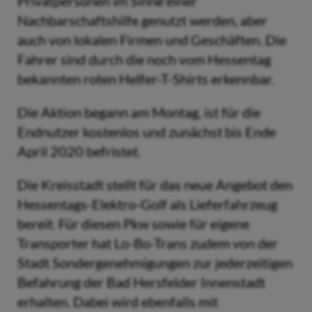
Privatpersonen im Sinne einer
Nachbarschaftshilfe genutzt werden, aber
auch von lokalen Firmen und Geschäften. Die
Fahrer sind durch die noch vom Hessentag
bekannten roten Helfer-T-Shirts erkennbar.
Die Aktion begann am Montag, ist für die
Endnutzer kostenlos und zunächst bis Ende
April 2020 befristet.
Die Kreisstadt stellt für das neue Angebot den
Hessentags-Elektro-Golf als Lieferfahrzeug
bereit. Für diesen Pkw sowie für eigene
Transporter hat Lo-Bo-Trans zudem von der
Stadt Sondergenehmigungen zur jederzeitigen
Befahrung der Bad Hersfelder Innenstadt
erhalten. Dabei wird ebenfalls mit