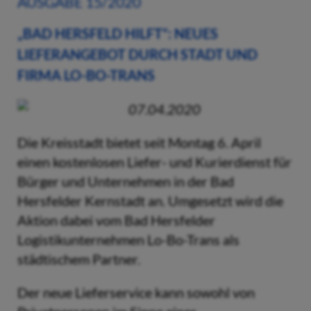
AUSGABE 15/2020
„BAD HERSFELD HILFT“: NEUES
LIEFERANGEBOT DURCH STADT UND
FIRMA LO-BO-TRANS
07.04.2020
Die Kreisstadt bietet seit Montag 6. April
einen kostenlosen Liefer- und Kurierdienst für
Bürger und Unternehmen in der Bad
Hersfelder Kernstadt an. Umgesetzt wird die
Aktion dabei vom Bad Hersfelder
Logistikunternehmen Lo-Bo-Trans als
städtischem Partner.
Der neue Lieferservice kann sowohl von