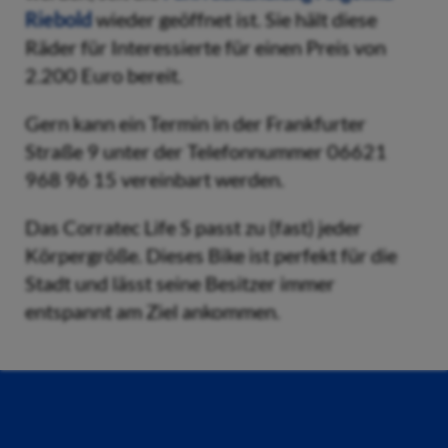
Riebold
wieder geöffnet ist. Sie hält diese
Räder für Interessierte für einen Preis von
2.200 Euro bereit.
Gern kann ein Termin in der Frankfurter
Straße 9 unter der Telefonnummer 06621
968 96 15 vereinbart werden.
Das Corratec Life S passt zu (fast) jeder
Körpergröße. Dieses Bike ist perfekt für die
Stadt und lässt seine Besitzer immer
entspannt am Ziel ankommen.