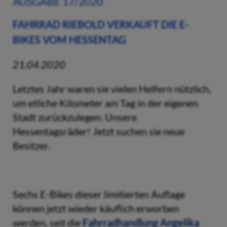
AUSGABE 17/2020
FAHRRAD RIEBOLD VERKAUFT DIE E-
BIKES VOM HESSENTAG
21.04.2020
Letztes Jahr waren sie vielen Helfern nützlich,
um etliche Kilometer am Tag in der eigenen
Stadt zurückzulegen. Unsere
Hessentagsräder! Jetzt suchen sie neue
Besitzer.
Sechs E-Bikes dieser limitierten Auflage
können jetzt wieder käuflich erworben
werden, seit die
Fahrradhandlung Angelika