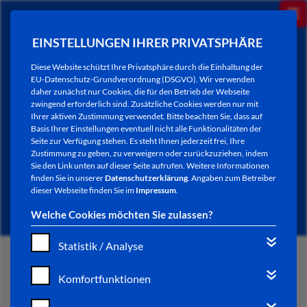
EINSTELLUNGEN IHRER PRIVATSPHÄRE
Diese Website schützt Ihre Privatsphäre durch die Einhaltung der
EU-Datenschutz-Grundverordnung (DSGVO). Wir verwenden
daher zunächst nur Cookies, die für den Betrieb der Webseite
zwingend erforderlich sind. Zusätzliche Cookies werden nur mit
Ihrer aktiven Zustimmung verwendet. Bitte beachten Sie, dass auf
Basis Ihrer Einstellungen eventuell nicht alle Funktionalitäten der
Seite zur Verfügung stehen. Es steht Ihnen jederzeit frei, Ihre
Zustimmung zu geben, zu verweigern oder zurückzuziehen, indem
Sie den Link unten auf dieser Seite aufrufen. Weitere Informationen
NEWSLETTER / CITY LETTER
finden Sie in unserer
Datenschutzerklärung
. Angaben zum Betreiber
dieser Webseite finden Sie im
Impressum
.
Welche Cookies möchten Sie zulassen?
Statistik / Analyse
START
Komfortfunktionen
BÜRGERSERVICE