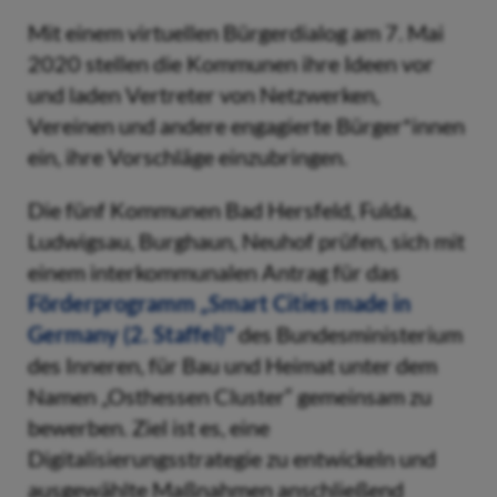
Mit einem virtuellen Bürgerdialog am 7. Mai
2020 stellen die Kommunen ihre Ideen vor
und laden Vertreter von Netzwerken,
Vereinen und andere engagierte Bürger*innen
ein, ihre Vorschläge einzubringen.
Die fünf Kommunen Bad Hersfeld, Fulda,
Ludwigsau, Burghaun, Neuhof prüfen, sich mit
einem interkommunalen Antrag für das
Förderprogramm „Smart Cities made in
Germany (2. Staffel)"
des Bundesministerium
des Inneren, für Bau und Heimat unter dem
Namen „Osthessen Cluster“ gemeinsam zu
bewerben. Ziel ist es, eine
Digitalisierungsstrategie zu entwickeln und
ausgewählte Maßnahmen anschließend