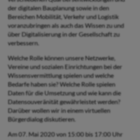
der digitalen Bauplanung sowie in den
Bereichen Mobilität, Verkehr und Logistik
voranzubringen als auch das Wissen zu und
über Digitalisierung in der Gesellschaft zu
verbessern.
Welche Rolle können unsere Netzwerke,
Vereine und sozialen Einrichtungen bei der
Wissensvermittlung spielen und welche
Bedarfe haben sie? Welche Rolle spielen
Daten für die Umsetzung und wie kann die
Datensouveränität gewährleistet werden?
Darüber wollen wir in einem virtuellen
Bürgerdialog diskutieren.
Am 07. Mai 2020 von 15:00 bis 17:00 Uhr