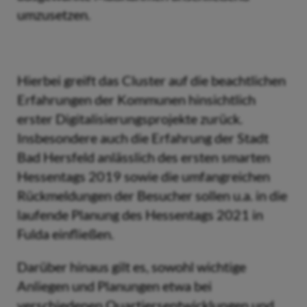
umzusetzen.
Hierbei greift das Cluster auf die beachtlichen
Erfahrungen der Kommunen hinsichtlich
erster Digitalisierungsprojekte zurück.
Insbesondere auch die Erfahrung der Stadt
Bad Hersfeld anlässlich des ersten smarten
Hessentags 2019 sowie die umfangreichen
Rückmeldungen der Besucher sollen u.a. in die
laufende Planung des Hessentags 2021 in
Fulda einfließen.
Darüber hinaus gilt es, sowohl wichtige
Anliegen und Planungen etwa bei
verschiedenen Quartiersentwicklungen und