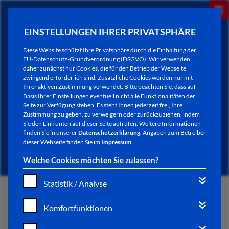
EINSTELLUNGEN IHRER PRIVATSPHÄRE
Diese Website schützt Ihre Privatsphäre durch die Einhaltung der
EU-Datenschutz-Grundverordnung (DSGVO). Wir verwenden
daher zunächst nur Cookies, die für den Betrieb der Webseite
zwingend erforderlich sind. Zusätzliche Cookies werden nur mit
Ihrer aktiven Zustimmung verwendet. Bitte beachten Sie, dass auf
Basis Ihrer Einstellungen eventuell nicht alle Funktionalitäten der
Seite zur Verfügung stehen. Es steht Ihnen jederzeit frei, Ihre
Zustimmung zu geben, zu verweigern oder zurückzuziehen, indem
Sie den Link unten auf dieser Seite aufrufen. Weitere Informationen
NEWSLETTER / CITY LETTER
finden Sie in unserer
Datenschutzerklärung
. Angaben zum Betreiber
dieser Webseite finden Sie im
Impressum
.
Welche Cookies möchten Sie zulassen?
Statistik / Analyse
START
Komfortfunktionen
BÜRGERSERVICE