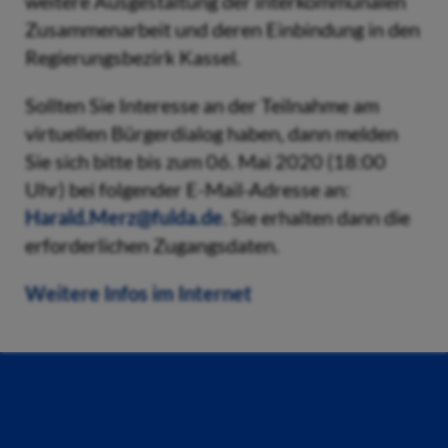
weitere Ausgestaltung der interkommunalen
Zusammenarbeit und deren Einbindung in den
Regierungsbezirk Kassel.
Sollten Sie Interesse an der Teilnahme am
virtuellen Bürgerdialog haben, dann melden
Sie sich bitte bis zum 06. Mai 2020 (18:00
Uhr) bei folgender E-Mail-Adresse an:
Harald.Merz@fulda.de
. Sie erhalten dann die
erforderlichen Zugangsdaten.
Weitere Infos im Internet