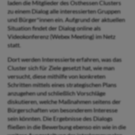
laden die Mitglieder des Osthessen Clusters
zu einem Dialog alle interessierten Gruppen
und Bürger*innen ein. Aufgrund der aktuellen
Situation findet der Dialog online als
Videokonferenz (Webex Meeting) im Netz
statt.
Dort werden Interessierte erfahren, was das
Cluster sich für Ziele gesetzt hat, wie man
versucht, diese mithilfe von konkreten
Schritten mittels eines strategischen Plans
anzugehen und schließlich Vorschläge
diskutieren, welche Maßnahmen seitens der
Bürgerschaften von besonderem Interesse
sein könnten. Die Ergebnisse des Dialogs
fließen in die Bewerbung ebenso ein wie in die