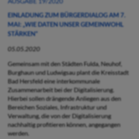
AUSGABE 19/2020
EINLADUNG ZUM BÜRGERDIALOG AM 7.
MAI: „WIE DATEN UNSER GEMEINWOHL
STÄRKEN“
05.05.2020
Gemeinsam mit den Städten Fulda, Neuhof,
Burghaun und Ludwigsau plant die Kreisstadt
Bad Hersfeld eine interkommunale
Zusammenarbeit bei der Digitalisierung.
Hierbei sollen drängende Anliegen aus den
Bereichen Soziales, Infrastruktur und
Verwaltung, die von der Digitalisierung
nachhaltig profitieren können, angegangen
werden.